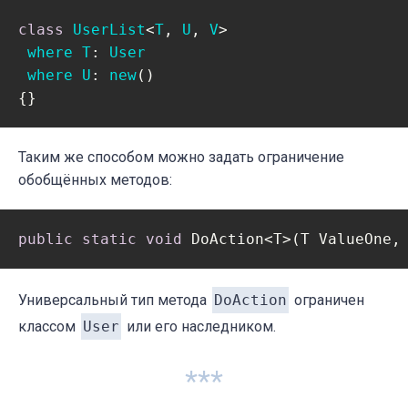
class
UserList
<
T
, 
U
, 
V
> 

where
T
: 
User
where
U
: 
new
()

Таким же способом можно задать ограничение
обобщённых методов:
public
static
void
 DoAction<T>(T ValueOne,
Универсальный тип метода
DoAction
ограничен
классом
User
или его наследником.
***