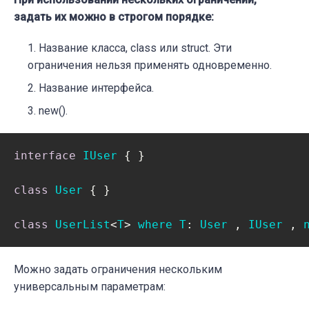
задать их можно в строгом порядке:
Название класса, class или struct. Эти
ограничения нельзя применять одновременно.
Название интерфейса.
new().
interface
IUser
 { }

class
User
 { }

class
UserList
<
T
> 
where
T
: 
User
 , 
IUser
 , 
Можно задать ограничения нескольким
универсальным параметрам: