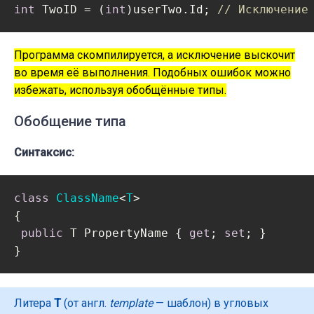
int
 TwoID = (
int
)userTwo.Id; 
// Исключение
Программа скомпилируется, а исключение выскочит
во время её выполнения. Подобных ошибок можно
избежать, используя обобщённые типы.
Обобщение типа
Синтаксис:
class
ClassName
<
T
>

{

public
 T PropertyName { 
get
; 
set
; }

Литера
T
(от англ.
template
— шаблон) в угловых