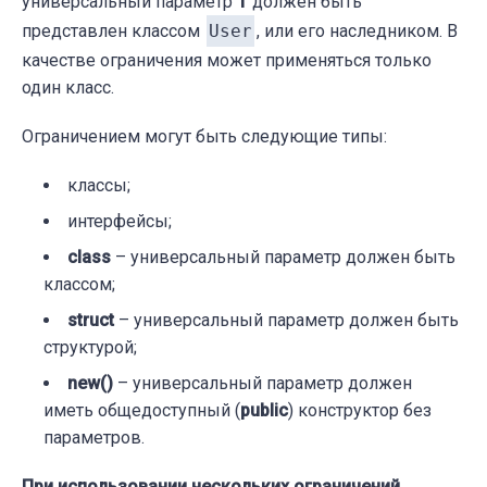
универсальный параметр
T
должен быть
представлен классом
User
, или его наследником. В
качестве ограничения может применяться только
один класс.
Ограничением могут быть следующие типы:
классы;
интерфейсы;
class
– универсальный параметр должен быть
классом;
struct
– универсальный параметр должен быть
структурой;
new()
– универсальный параметр должен
иметь общедоступный (
public
) конструктор без
параметров.
При использовании нескольких ограничений,