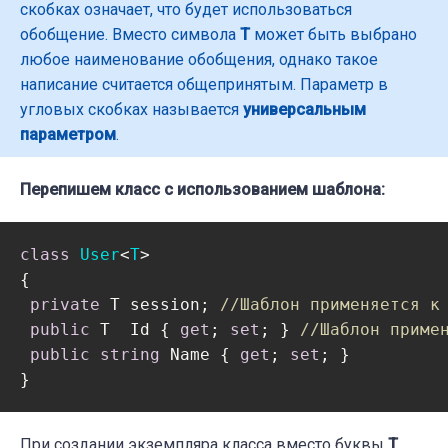
скобках означает, что будет использоваться
обобщение. Вместо символа
T
может быть выбрано
любое наименование обобщения, однако такое
написание считается общепринятым. Параметр в
угловых скобках называется
универсальным
параметром
.
Перепишем класс с использованием шаблона:
class
User
<
T
>

{

private
 T session; 
//Шаблон применяется к
public
 T  Id { 
get
; 
set
; } 
//Шаблон приме
public
string
 Name { 
get
; 
set
; }

}
При создании экземпляра класса вместо буквы
Т