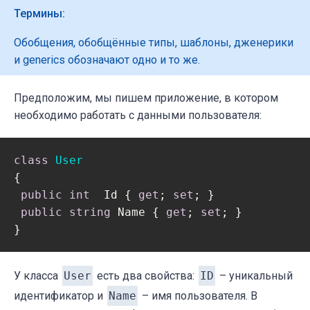
Термины:
Обобщения, обобщённые типы, шаблоны, дженерики
и generics обозначают одно и то же.
Предположим, мы пишем приложение, в котором
необходимо работать с данными пользователя:
class
User
{

public
int
  Id { 
get
; 
set
; }

public
string
 Name { 
get
; 
set
; }

}
У класса
User
есть два свойства:
ID
– уникальный
идентификатор и
Name
– имя пользователя. В