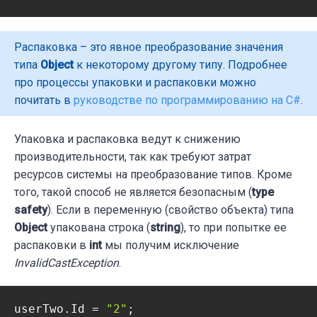
Распаковка – это явное преобразование значения
типа
Object
к некоторому другому типу. Подробнее
про процессы упаковки и распаковки можно
почитать в
руководстве по программированию на C#
.
Упаковка и распаковка ведут к снижению
производительности, так как требуют затрат
ресурсов системы на преобразование типов.
Кроме
того, такой способ не является безопасным (
type
safety
). Если в переменную (свойство объекта) типа
Object
упакована строка (
string
), то при попытке ее
распаковки в
int
мы получим исключение
InvalidCastException
.
userTwo.Id = 
"2"