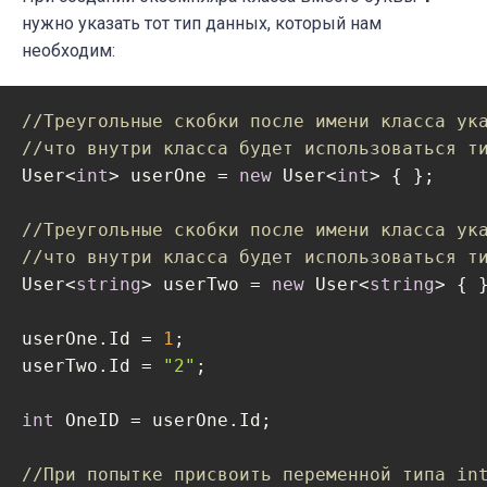
нужно указать тот тип данных, который нам
необходим:
//Треугольные скобки после имени класса ук
//что внутри класса будет использоваться т
User<
int
> userOne = 
new
 User<
int
> { }; 

//Треугольные скобки после имени класса ук
//что внутри класса будет использоваться т
User<
string
> userTwo = 
new
 User<
string
> { }
userOne.Id = 
1
;

userTwo.Id = 
"2"
;

int
 OneID = userOne.Id;

//При попытке присвоить переменной типа in