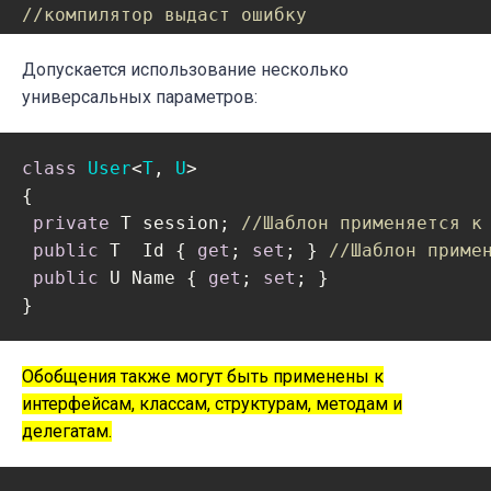
//компилятор выдаст ошибку
int
 TwoID = userTwo.Id;

Допускается использование несколько
Console.WriteLine(OneID);

универсальных параметров:
Console.WriteLine(TwoID);
class
User
<
T
, 
U
>

{

private
 T session; 
//Шаблон применяется к
public
 T  Id { 
get
; 
set
; } 
//Шаблон приме
public
 U Name { 
get
; 
set
; }

}
Обобщения также могут быть применены к
интерфейсам, классам, структурам, методам и
делегатам.