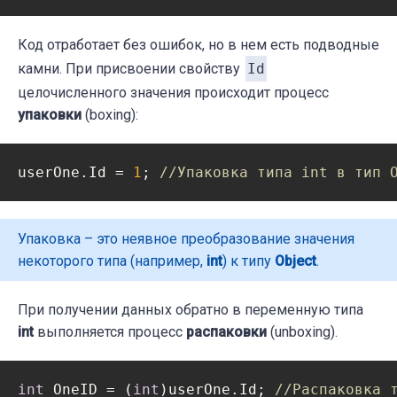
Код отработает без ошибок, но в нем есть подводные
камни. При присвоении свойству
Id
целочисленного значения происходит процесс
упаковки
(boxing):
userOne.Id = 
1
; 
//Упаковка типа int в тип 
Упаковка – это неявное преобразование значения
некоторого типа (например,
int
) к типу
Object
.
При получении данных обратно в переменную типа
int
выполняется процесс
распаковки
(unboxing).
int
 OneID = (
int
)userOne.Id; 
//Распаковка 