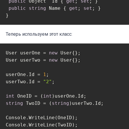
public
 Object  Id { 
get
; 
set
; }

public
string
 Name { 
get
; 
set
; }

}
Теперь используем этот класс:
User userOne = 
new
 User{};

User userTwo = 
new
 User{};

userOne.Id = 
1
;

userTwo.Id = 
"2"
;

int
 OneID = (
int
string
 TwoID = (
string
)userTwo.Id;

Console.WriteLine(OneID);

Console.WriteLine(TwoID);