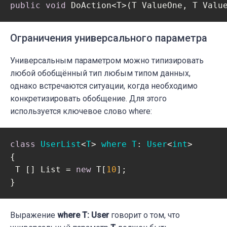
public
void
 DoAction<T>(T ValueOne, T Valu
Ограничения универсального параметра
Универсальным параметром можно типизировать
любой обобщённый тип любым типом данных,
однако встречаются ситуации, когда необходимо
конкретизировать обобщение. Для этого
используется ключевое слово
where:
class
UserList
<
T
> 
where
T
: 
User
<
int
>

{

 T [] List = 
new
 T[
10
];

}
Выражение
where T: User
говорит о том, что