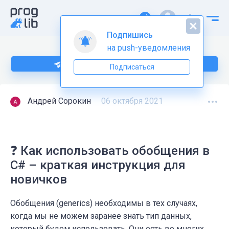
Подпишись
на push-уведомления
Больше информации по C# тут
Подписаться
Андрей Сорокин
06 октября 2021
❓ Как использовать обобщения в
C# – краткая инструкция для
новичков
Обобщения (generics) необходимы в тех случаях,
когда мы не можем заранее знать тип данных,
который будем использовать. Они есть во многих