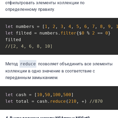
отфильтровать элементы коллекции по
определенному правилу.
let
 numbers = [
1
, 
2
, 
3
, 
4
, 
5
, 
6
, 
7
, 
8
, 
9
, 
let
 filted = numbers.
filter
{$
0
 % 
2
 == 
0
}

//[2, 4, 6, 8, 10]
Метод
reduce
позволяет объединить все элементы
коллекции в одно значение в соответствие с
переданным замыканием.
let
 cash = [
10
,
50
,
100
,
500
let
 total = cash.
reduce
(
210
, +) 
//870