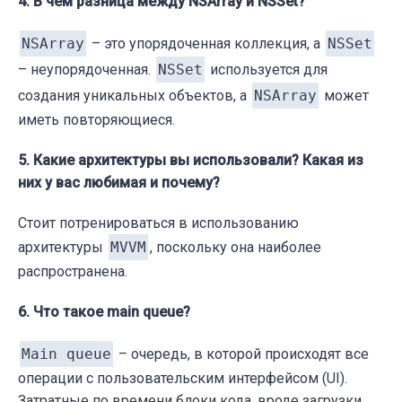
4. В чем разница между NSArray и NSSet?
NSArray
– это упорядоченная коллекция, а
NSSet
– неупорядоченная.
NSSet
используется для
создания уникальных объектов, а
NSArray
может
иметь повторяющиеся.
5. Какие архитектуры вы использовали? Какая из
них у вас любимая и почему?
Стоит потренироваться в использованию
архитектуры
MVVM
, поскольку она наиболее
распространена.
6. Что такое main queue?
Main queue
– очередь, в которой происходят все
операции с пользовательским интерфейсом (UI).
Затратные по времени блоки кода, вроде загрузки