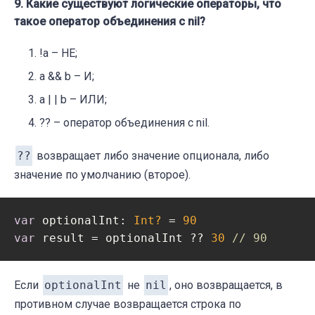
9. Какие существуют логические операторы, что
такое оператор объединения с nil?
!a – НЕ;
a && b – И;
a | | b – ИЛИ;
?? – оператор объединения с nil.
??
возвращает либо значение опционала, либо
значение по умолчанию (второе).
var
 optionalInt: 
Int?
 = 
90
var
 result = optionalInt ?? 
30
// 90
Если
optionalInt
не
nil
, оно возвращается, в
противном случае возвращается строка по