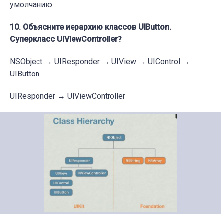
умолчанию.
10. Объясните иерархию классов UIButton.
Суперкласс UIViewController?
NSObject → UIResponder → UIView → UIControl →
UIButton
UIResponder → UIViewController