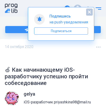
Подпишись
на push-уведомления
Подпишитесь на нас в Telegram
Подписаться
14 октября 2020
🍏 Как начинающему iOS-
разработчику успешно пройти
собеседование
gelya
iOS-разработчик priyashkina98@mail.ru