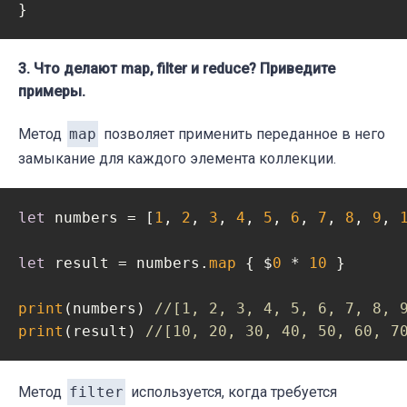
}
3. Что делают
map, filter и reduce
? Приведите
примеры.
Метод
map
позволяет применить переданное в него
замыкание для каждого элемента коллекции.
let
 numbers = [
1
, 
2
, 
3
, 
4
, 
5
, 
6
, 
7
, 
8
, 
9
, 
let
 result = numbers.
map
 { $
0
 * 
10
 }

print
(numbers) 
//[1, 2, 3, 4, 5, 6, 7, 8, 
print
(result) 
//[10, 20, 30, 40, 50, 60, 7
Метод
filter
используется, когда требуется