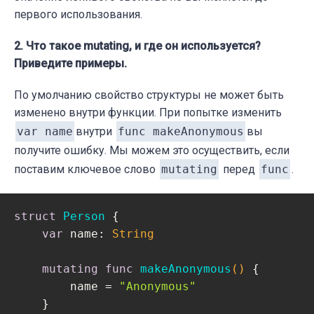
первого использования.
2. Что такое mutating, и где он используется?
Приведите примеры.
По умолчанию свойство структуры не может быть
изменено внутри функции. При попытке изменить
var name
внутри
func makeAnonymous
вы
получите ошибку. Мы можем это осуществить, если
поставим ключевое слово
mutating
перед
func
.
struct
Person
{

var
 name: 
String
mutating
func
makeAnonymous
()
 {

        name = 
"Anonymous"
    }
