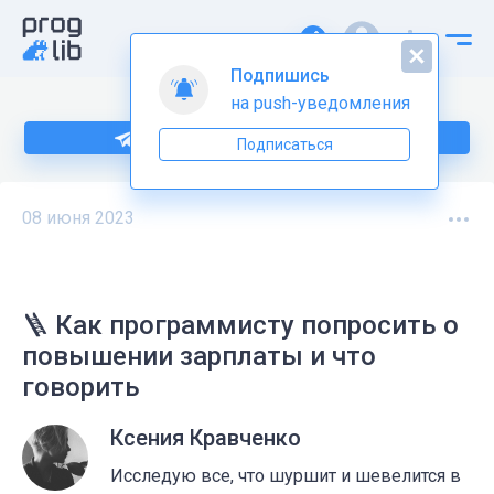
Подпишись
на push-уведомления
Подпишитесь на нас в Telegram
Подписаться
08 июня 2023
🪜 Как программисту попросить о
повышении зарплаты и что
говорить
Ксения Кравченко
Исследую все, что шуршит и шевелится в