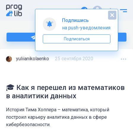
Подпишись
на push-уведомления
Подпишитесь на нас в Telegram
Подписаться
yuliianikolaenko
25 сентября 2020
🎓 Как я перешел из математиков
в аналитики данных
История Тима Хоппера – математика, который
построил карьеру аналитика данных в сфере
кибербезопасности.