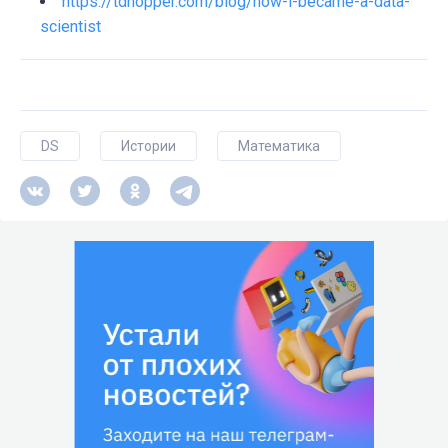
https://tdhopper.com/blog/how-i-became-a-data-
scientist
DS
Истории
Математика