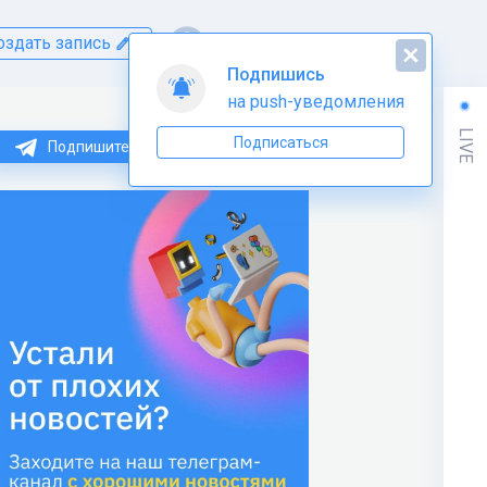
оздать запись
Подпишись
на push-уведомления
LIVE
Подписаться
Подпишитесь на нас в Telegram