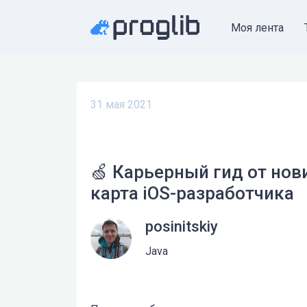
Моя лента
31 мая 2021
🍏 Карьерный гид от нов
карта iOS-разработчика
posinitskiy
Java