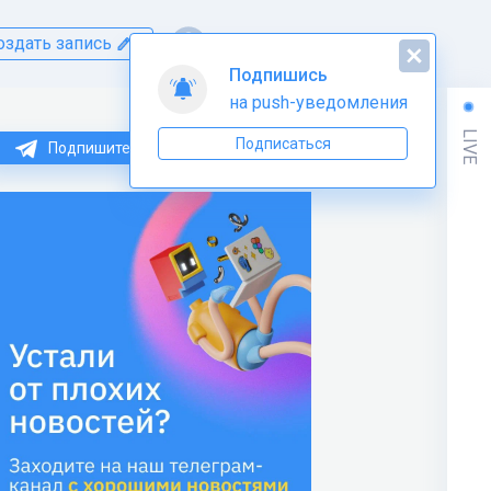
оздать запись
Подпишись
на push-уведомления
LIVE
Подписаться
Подпишитесь на нас в Telegram