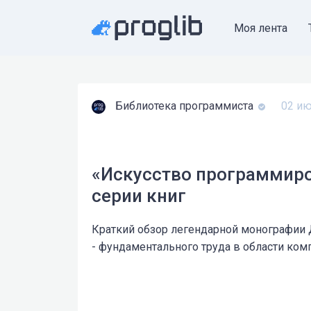
Моя лента
Библиотека программиста
02 ию
«Искусство программиро
серии книг
Краткий обзор легендарной монографии 
- фундаментального труда в области ком