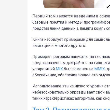
Первый том является введением в основ
базовые понятия и методы программиров
представления данных в памяти компьют
Книга изобилует примерами для символь
имитации и многого другого.
Примеры программ написаны на так назы
предназначенном для работы на гипотет
устаревший
MIX
был заменен на
MMIX
, 
обеспечение, обеспечивающее его эмул
Использование языка низкого уровня отп
небезосновательно оправдывает свой выб
таких характеристиках алгоритма, как ско
Том 2. Получисленные а