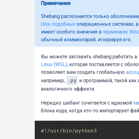
Примечание
Shebang распознается только оболочками
Unix-подобных
операционных системах, в
имеет особого значения в
терминале Win
обычный комментарий, игнорируя его.
Вы можете заставить shebang работать в
Linux (WSL)
, которая поставляется с обол
позволяет вам создать глобальную
ассо
например,
.py
и программой, такой как 
аналогичного эффекта.
Нередко шебанг сочетается с идиомой
na
блока кода, когда кто-то импортирует фай
#!/usr/bin/python3