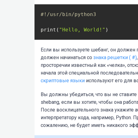
#!/usr/bin/python3
print(
"Hello, World!"
)
Если вы используете шебанг, он должен 
должен начинаться со
знака решетки (
#
)
просторечии известный как «челка», отс
начала этой специальной последовательн
скриптовые языки
используют его для в
Вы должны убедиться, что вы не ставите
shebang, если вы хотите, чтобы она работ
После восклицательного знака укажите
а
интерпретатору кода, например, Python. 
сожалению, не будет иметь никакого эфф