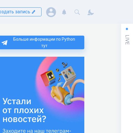
оздать запись
LIVE
Больше информации по Python
тут