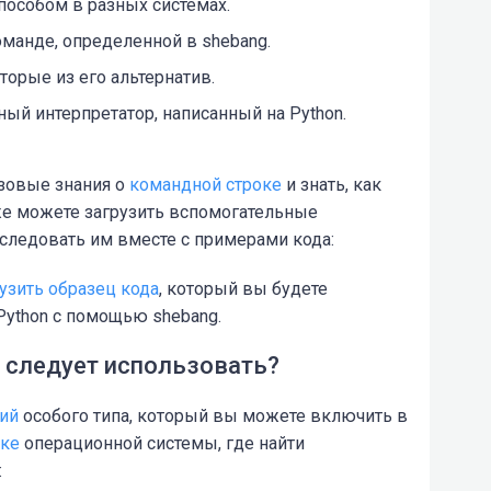
пособом
в разных системах.
манде, определенной в shebang.
торые из его альтернатив.
ный интерпретатор
, написанный на Python.
зовые знания о
командной строке
и знать, как
же можете загрузить вспомогательные
 следовать им вместе с примерами кода:
рузить образец кода
, который вы будете
Python с помощью shebang.
о следует использовать?
ий
особого типа, который вы можете включить в
чке
операционной системы, где найти
: