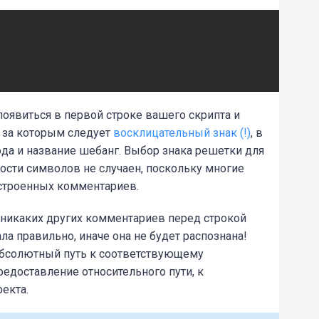
появиться в
первой строке
вашего скрипта и
, за которым следует
восклицательный знак (
!
)
, в
юда и название
шебанг
. Выбор знака решетки для
ости символов не случаен, поскольку многие
строенных комментариев.
 никаких других комментариев перед строкой
ала правильно, иначе она не будет распознана!
бсолютный путь
к соответствующему
Предоставление относительного пути, к
екта.