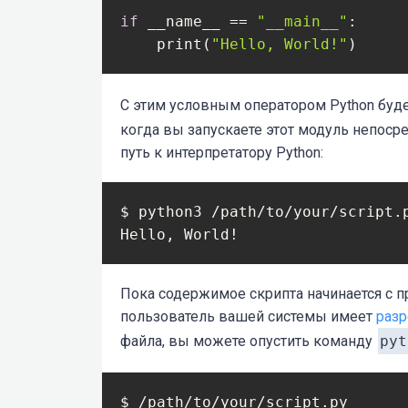
if
 __name__ == 
"__main__"
:

    print(
"Hello, World!"
)
С этим
условным оператором
Python буд
когда вы запускаете этот модуль непосре
путь к интерпретатору Python:
$ python3 /path/to/your/script.p
Hello, World!
Пока содержимое скрипта начинается с п
пользователь вашей системы имеет
раз
файла, вы можете опустить команду
pyt
$ /path/to/your/script.py
