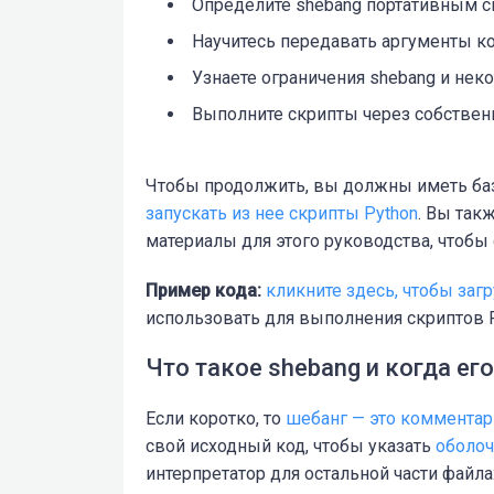
Определите shebang портативным
с
Научитесь передавать
аргументы
ко
Узнаете ограничения
shebang и неко
Выполните скрипты через
собствен
Чтобы продолжить, вы должны иметь ба
запускать из нее скрипты Python
. Вы так
материалы для этого руководства, чтобы
Пример кода:
кликните здесь, чтобы заг
использовать для выполнения скриптов 
Что такое shebang и когда ег
Если коротко
, то
шебанг — это
комментар
свой исходный код, чтобы указать
оболо
интерпретатор для остальной части файла