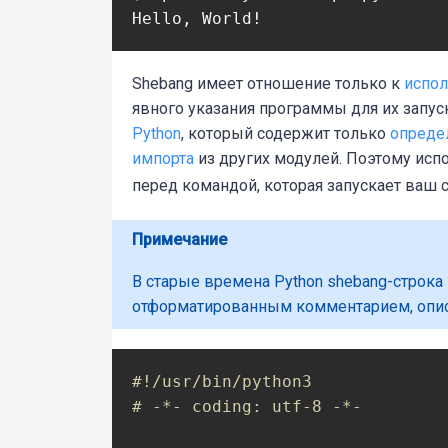
Hello, World!
Shebang имеет отношение только к
испо
явного указания программы для их запус
Python
, который содержит только
опреде
импорта
из других модулей. Поэтому испо
перед командой, которая запускает ваш 
Примечание
В старые времена Python shebang-строка
отформатированным комментарием, оп
#!/usr/bin/python3
# -*- coding: utf-8 -*-