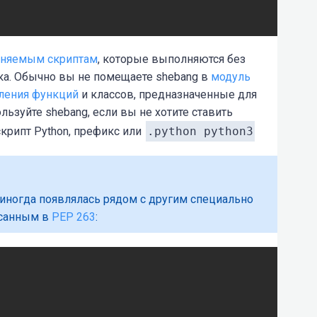
лняемым скриптам
, которые выполняются без
ка. Обычно вы не помещаете shebang в
модуль
ления
функций
и классов, предназначенные для
льзуйте shebang, если вы не хотите ставить
скрипт Python, префикс или
.
python python3
 иногда появлялась рядом с другим специально
исанным в
PEP 263
: