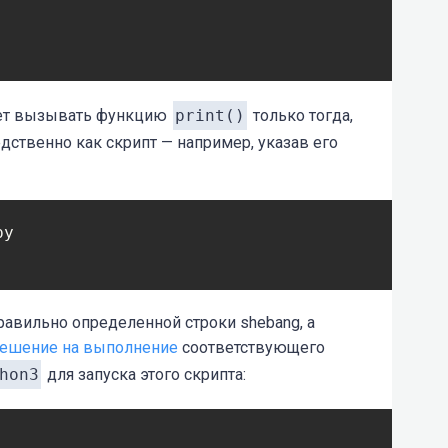
ет вызывать функцию
print()
только тогда,
дственно как скрипт — например, указав его
y

равильно определенной строки shebang, а
решение на выполнение
соответствующего
hon3
для запуска этого скрипта: