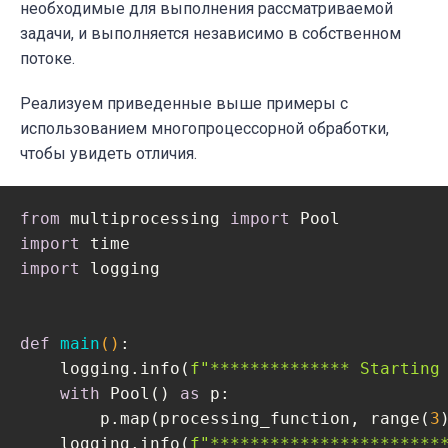
необходимые для выполнения рассматриваемой
        asyncio.set_event_loop_policy(async
задачи, и выполняется независимо в собственном
    loop = asyncio.get_event_loop()

потоке.
try
:

        loop.run_until_complete(main())

Реализуем приведенные выше примеры с
        loop.run_until_complete(asyncio.sl
использованием многопроцессорной обработки,
finally
:

чтобы увидеть отличия.
        loop.close()

#asyncio.run(main())
    elapsed = time.perf_counter() - s

from
 multiprocessing 
import
    logging.info(
f"
{__file__}
 executed in 
import
import
 logging

def
main
()
:
    logging.info(
f"************** Starting
with
 Pool() 
as
 p:

        p.map(processing_function, range(
3
)
    logging.info(
f"***********************