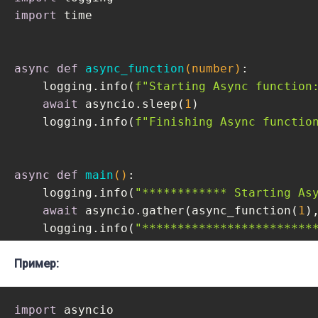
import
 time

async
def
async_function
(number)
:
    logging.info(
f"Starting Async function
await
 asyncio.sleep(
1
)

    logging.info(
f"Finishing Async functio
async
def
main
()
:
    logging.info(
"************ Starting As
await
 asyncio.gather(async_function(
1
)
    logging.info(
"************************
if
Пример:
 __name__ == 
"__main__"
:

    logging.basicConfig(format=
"%(message)
    s = time.perf_counter()

import
    asyncio.run(main())
