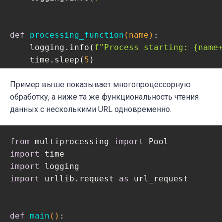
def
processing_function
(name)
:
    logging.info(
f"Process starting: 
{name
    time.sleep(
5
)

    logging.info(
f"Process finishing: 
{nam
Пример выше показывает многопроцессорную
обработку, а ниже та же функциональность чтения
if
данных с несколькими URL одновременно.
 __name__ == 
"__main__"
:

# Setting a logger to track the progre
    logging.basicConfig(format=
"%(message)
from
 multiprocessing 
import
    s = time.perf_counter()

import
    main()

import
    elapsed = time.perf_counter() - s

import
 urllib.request 
as
 url_request

    logging.info(
f"
{__file__}
 executed in 
def
main
()
: