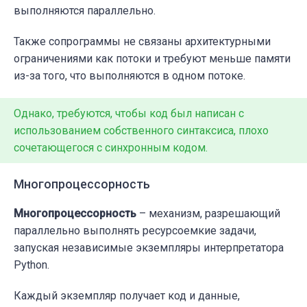
выполняются параллельно.
"https://google.com"
    ]

Также сопрограммы не связаны архитектурными
    logging.info(
"************ Starting As
ограничениями как потоки и требуют меньше памяти
из-за того, что выполняются в одном потоке.
async
with
 ClientSession() 
as
 session:

        collected_data = 
await
 asyncio.gat
Однако, требуются, чтобы код был написан с
использованием собственного синтаксиса, плохо
for
 data_stream 
in
 collected_data:

        logging.info(
сочетающегося с синхронным кодом.
f"First part of data 
        logging.info(
f"-------------------
Многопроцессорность
    logging.info(
"************************
Многопроцессорность
– механизм, разрешающий
параллельно выполнять ресурсоемкие задачи,
запуская независимые экземпляры интерпретатора
if
 __name__ == 
"__main__"
:

Python.
    logging.basicConfig(format=
"%(message)
    s = time.perf_counter()

Каждый экземпляр получает код и данные,
if
 sys.version_info[:
2
] == (
3
, 
7
):
