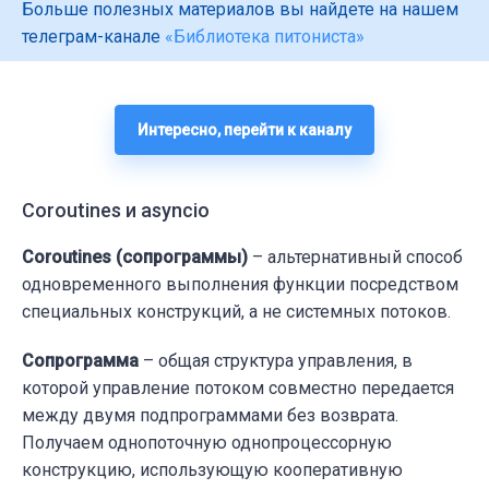
if
 __name__ == 
"__main__"
:

Больше полезных материалов вы найдете на нашем
# Setting a logger to track the progre
телеграм-канале
«Библиотека питониста»
    logging.basicConfig(format=
"%(message)
    s = time.perf_counter()

    main()

Интересно, перейти к каналу
    elapsed = time.perf_counter() - s

    logging.info(
f"
{__file__}
 executed in 
Coroutines и asyncio
Coroutines (сопрограммы)
– альтернативный способ
одновременного выполнения функции посредством
специальных конструкций, а не системных потоков.
Сопрограмма
– общая структура управления, в
которой управление потоком совместно передается
между двумя подпрограммами без возврата.
Получаем однопоточную однопроцессорную
конструкцию, использующую кооперативную