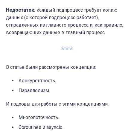
Недостаток:
каждый подпроцесс требует копию
def
request_function
(url)
:
данных (с которой подпроцесс работает),
    connection = url_request.urlopen(url)

отправленных из главного процесса и, как правило,
    data_stream = str(connection.read())

возвращающих данные в главный процесс.
return
 {
'url'
: url, 
'data_stream'
: data
***
if
 __name__ == 
"__main__"
:

# Setting a logger to track the progre
В статье были рассмотрены концепции:
    logging.basicConfig(format=
"%(message)
    s = time.perf_counter()

Конкурентность.
    main()

Параллелизм.
    elapsed = time.perf_counter() - s

    logging.info(
f"
{__file__}
 executed in 
И подходы для работы с этими концепциями:
Многопоточность.
Coroutines и asyncio.