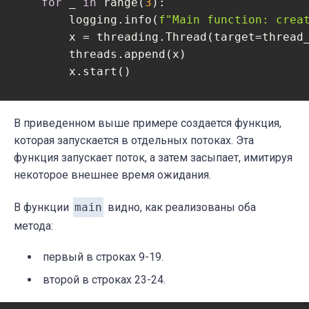
for
 _ 
in
 range(
3
):

        logging.info(
f"Main function: crea
        x = threading.Thread(target=thread_
        threads.append(x)

        x.start()

for
 _, thread 
in
 enumerate(threads):

        logging.info(
В приведенном выше примере создается функция,
f"Main function: befo
        thread.join()

которая запускается в отдельных потоках. Эта
        logging.info(
функция запускает поток, а затем засыпает, имитируя
f"Main function: thre
некоторое внешнее время ожидания.
    logging.info(
f"************** Multiple
В функции
main
видно, как реализованы оба
метода:
with
 ThreadPoolExecutor(max_workers=
3
)
        executor.map(thread_function, rang
первый в строках 9-19.
второй в строках 23-24.
def
thread_function
(name)
: