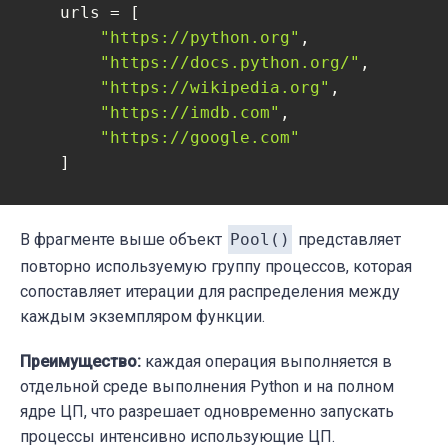
    urls = [

"https://python.org"
,

"https://docs.python.org/"
,

"https://wikipedia.org"
,

"https://imdb.com"
,

"https://google.com"
    ]

    logging.info(
f"************** Starting
with
 Pool() 
as
 p:

В фрагменте выше объект
Pool()
представляет
        collected_data = p.map(request_func
повторно используемую группу процессов, которая
сопоставляет итерации для распределения между
for
 data_stream 
in
 collected_data:

каждым экземпляром функции.
        logging.info(
f"First part of data 
Преимущество:
каждая операция выполняется в
        logging.info(
f"-------------------
отдельной среде выполнения Python и на полном
ядре ЦП, что разрешает одновременно запускать
    logging.info(
f"***********************
процессы интенсивно использующие ЦП.