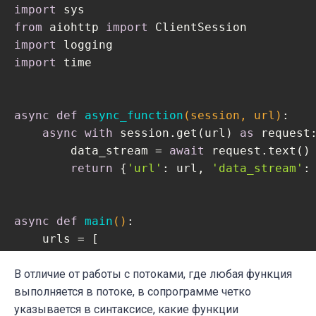
import
    elapsed = time.perf_counter() - s

from
 aiohttp 
import
    print(
f"
{__file__}
 executed in 
{elapse
import
import
 time

async
def
async_function
(session, url)
:
async
with
 session.get(url) 
as
 request:
        data_stream = 
await
 request.text()

return
 {
'url'
: url, 
'data_stream'
:
async
def
main
()
:
    urls = [

"https://python.org"
,

В отличие от работы с потоками, где любая функция
"https://docs.python.org/"
,

выполняется в потоке, в сопрограмме четко
"https://wikipedia.org"
,

указывается в синтаксисе, какие функции
"https://imdb.com"
,
