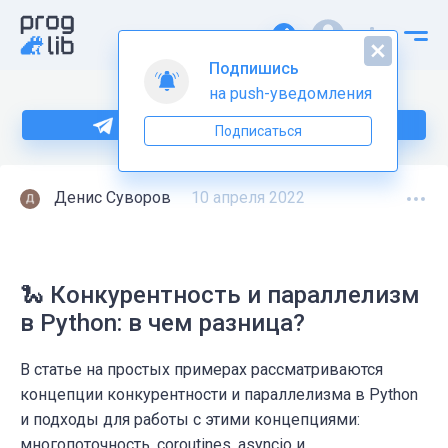
Подпишись
на push-уведомления
Больше информации по Python тут
Подписаться
Денис Суворов
10 апреля 2022
🐍 Конкурентность и параллелизм
в Python: в чем разница?
В статье на простых примерах рассматриваются
концепции конкурентности и параллелизма в Python
и подходы для работы с этими концепциями:
многопоточность, сoroutines, asyncio и