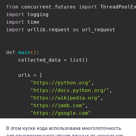
    logging.info(
f"Thread starting: 
{name+
from
 concurrent.futures 
import
    time.sleep(
5
)

import
    logging.info(
f"Thread 
{name+
1
}
: finish
import
import
 urllib.request 
as
 url_request

if
 __name__ == 
"__main__"
:

# Setting a logger to track the progre
def
main
()
:
    logging.basicConfig(format=
"%(message)
    collected_data = list()

    s = time.perf_counter()

    main()

    urls = [

    elapsed = time.perf_counter() - s

"https://python.org"
,

    logging.info(
f"
{__file__}
 executed in 
"https://docs.python.org/"
,

"https://wikipedia.org"
,

"https://imdb.com"
,

"https://google.com"
    ]

В этом куске кода использована многопоточность
    logging.info(
для одновременного чтения данных из нескольких
f"************** Starting