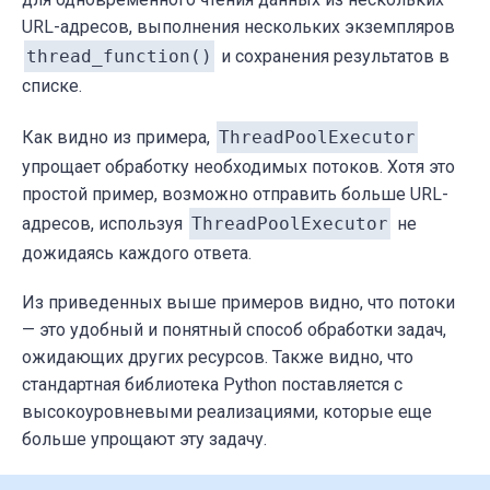
URL-адресов, выполнения нескольких экземпляров
with
 ThreadPoolExecutor(max_workers=
5
)
for
 url 
in
 urls:

thread_function()
и сохранения результатов в
            executor.submit(thread_function
списке.
for
 data_stream 
in
 collected_data:

Как видно из примера,
ThreadPoolExecutor
        logging.info(
f"First part of data 
упрощает обработку необходимых потоков. Хотя это
        logging.info(
f"-------------------
простой пример, возможно отправить больше URL-
адресов, используя
ThreadPoolExecutor
не
    logging.info(
f"***********************
дожидаясь каждого ответа.
Из приведенных выше примеров видно, что потоки
def
thread_function
(url, collected_data)
:
— это удобный и понятный способ обработки задач,
    connection = url_request.urlopen(url)

ожидающих других ресурсов. Также видно, что
    data_stream = connection.read()

стандартная библиотека Python поставляется с
    collected_data.append({
'url'
: url, 
'da
высокоуровневыми реализациями, которые еще
больше упрощают эту задачу.