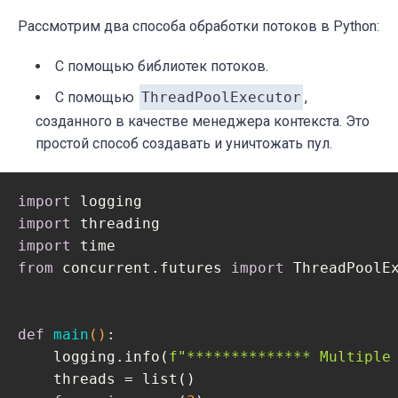
Рассмотрим два способа обработки потоков в Python:
С помощью библиотек потоков.
С помощью
ThreadPoolExecutor
,
созданного в качестве менеджера контекста. Это
простой способ создавать и уничтожать пул.
import
import
import
from
 concurrent.futures 
import
 ThreadPoolEx
def
main
()
:
    logging.info(
f"************** Multiple
    threads = list()
