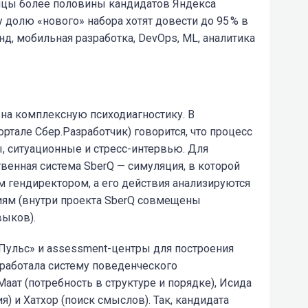
сяцы более половины кандидатов Яндекса
 долю «нового» набора хотят довести до 95 % в
д, мобильная разработка, DevOps, ML, аналитика
 на комплексную психодиагностику. В
ртале Сбер.Разработчик) говорится, что процесс
, ситуационные и стресс-интервью. Для
венная система SberQ — симуляция, в которой
м гендиректором, а его действия анализируются
иям (внутри проекта SberQ совмещены
выков).
Пульс» и assessment-центры для построения
работала систему поведенческого
аат (потребность в структуре и порядке), Исида
я) и Хатхор (поиск смыслов). Так, кандидата