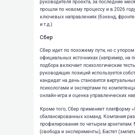
руководителя проекта, за последние ме
прошли по новому процессу и в 2026 году
ключевых направлениях (бэкенд, фронтен
и т.д.).
Сбер
Сбер идет по похожему пути, но с упором
официальных источниках (например, на по
подбора включает психологические тесты
руководящих позиций используется собст
кандидат на день становится виртуальны
психологами и экспертами по компетенц
онлайн‑игра и оценка управленческих на
Кроме того, Сбер применяет платформу «
сбалансированных команд. Компания раз
профилирования по четырем архетипам: М
(свобода и эксперименты), Бастет (эмпати