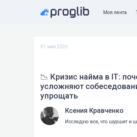
Моя лента
01 мая 2026
📉 Кризис найма в IT: по
усложняют собеседовани
упрощать
Ксения Кравченко
Исследую все, что шуршит и ше