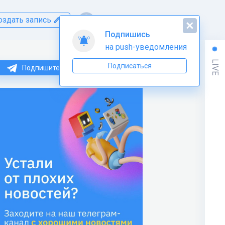
оздать запись
Подпишись
на push-уведомления
LIVE
Подписаться
Подпишитесь на нас в Telegram