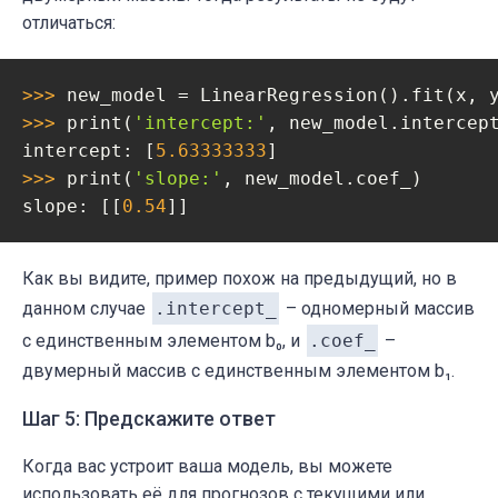
отличаться:
>>> 
new_model = LinearRegression().fit(x, 
>>> 
print(
'intercept:'
, new_model.intercept
intercept: [
5.63333333
>>> 
print(
'slope:'
, new_model.coef_)

slope: [[
0.54
]]
Как вы видите, пример похож на предыдущий, но в
данном случае
.intercept_
– одномерный массив
с единственным элементом b₀, и
.coef_
–
двумерный массив с единственным элементом b₁.
Шаг 5: Предскажите ответ
Когда вас устроит ваша модель, вы можете
использовать её для прогнозов с текущими или