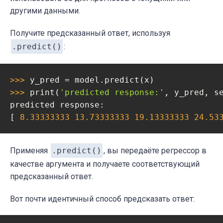
другими данными.
Получите предсказанный ответ, используя
.predict()
:
>>> 
>>> 
print(
'predicted response:'
, y_pred, s
predicted response:

[ 
8.33333333
13.73333333
19.13333333
24.53
Применяя
.predict()
, вы передаёте регрессор в
качестве аргумента и получаете соответствующий
предсказанный ответ.
Вот почти идентичный способ предсказать ответ: