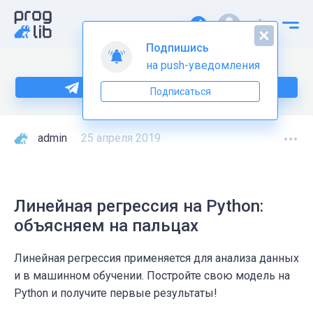
Подпишись
на push-уведомления
Больше информации по Python тут
Подписаться
admin
25 апреля 2019
Линейная регрессия на Python:
объясняем на пальцах
Линейная регрессия применяется для анализа данных
и в машинном обучении. Постройте свою модель на
Python и получите первые результаты!