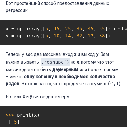
Вот простейший способ предоставления данных
регрессии:
x = np.array([
5
, 
15
, 
25
, 
35
, 
45
, 
55
]).resh
y = np.array([
5
, 
20
, 
14
, 
32
, 
22
, 
38
])
Теперь у вас два массива: вход
x
и выход
y
. Вам
нужно вызвать
.reshape()
на
x
, потому что этот
массив должен быть
двумерным
или более точным
– иметь
одну колонку и необходимое количество
рядов
. Это как раз то, что определяет аргумент
(-1, 1)
.
Вот как
x
и
y
выглядят теперь:
>>> 
print(x)

[[ 
5
]
