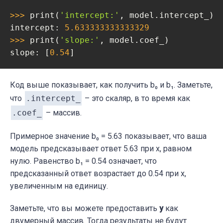
>>> 
print(
'intercept:'
, model.intercept_)

intercept: 
5.633333333333329
>>> 
print(
'slope:'
, model.coef_)

slope: [
0.54
]
Код выше показывает, как получить b₀ и b₁. Заметьте,
что
.intercept_
– это скаляр, в то время как
.coef_
– массив.
Примерное значение b₀ = 5.63 показывает, что ваша
модель предсказывает ответ 5.63 при x, равном
нулю. Равенство b₁ = 0.54 означает, что
предсказанный ответ возрастает до 0.54 при x,
увеличенным на единицу.
Заметьте, что вы можете предоставить
y
как
двумерный массив. Тогда результаты не будут