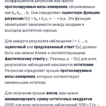
коэффициентов регрессии или просто
прогнозируемые весы измерения
, обозначаемые
как b₀, b₁, …, bᵣ. Они определяют
оценочную функцию
регрессии
f(x) = b₀ + b₁x₁ + ⋯ + bᵣxᵣ. Эта функция
захватывает зависимости между входами и
выходом достаточно хорошо.
Для каждого результата наблюдения i = 1, …, n,
оценочный
или
предсказанный ответ
f(xᵢ) должен
быть как можно ближе к соответствующему
фактическому ответу
yᵢ. Разницы yᵢ − f(xᵢ) для всех
результатов наблюдений называются
остатками
.
Регрессия определяет лучшие
прогнозируемые
весы измерения
, которые соответствуют
наименьшим остаткам.
Для получения лучших
весов
, вам нужно
минимизировать сумму остаточных квадратов
(SSR) для всех результатов наблюдений: SSR = Σᵢ(yᵢ −