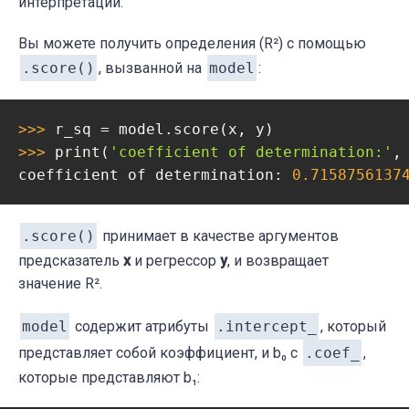
интерпретации.
Вы можете получить определения (R²) с помощью
.score()
, вызванной на
model
:
>>> 
>>> 
print(
'coefficient of determination:'
, 
coefficient of determination: 
0.7158756137
.score()
принимает в качестве аргументов
предсказатель
x
и регрессор
y
, и возвращает
значение R².
model
содержит атрибуты
.intercept_
, который
представляет собой коэффициент, и b₀ с
.coef_
,
которые представляют b₁: