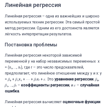
Линейная регрессия
Линейная регрессия – одна из важнейших и широко
используемых техник регрессии. Эта самый простой
метод регрессии. Одним из его достоинств является
лёгкость интерпретации результатов.
Постановка проблемы
Линейная регрессия некоторой зависимой
переменной y на набор независимых переменных x
= (x₁, …, xᵣ), где r – это число предсказателей,
предполагает, что линейное отношение между y и x: y
= 𝛽₀ + 𝛽₁x₁ + ⋯ + 𝛽ᵣxᵣ + 𝜀. Это
уравнение регрессии
. 𝛽₀,
𝛽₁, …, 𝛽ᵣ –
коэффициенты регрессии
, и 𝜀 –
случайная
ошибка
.
Линейная регрессия вычисляет
оценочные функции