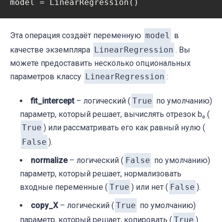
model = LinearRegression()
Эта операция создаёт переменную
model
в
качестве экземпляра
LinearRegression
. Вы
можете предоставить несколько опциональных
параметров классу
LinearRegression
:
fit_intercept
– логический (
True
по умолчанию)
параметр, который решает, вычислять отрезок b₀ (
True
) или рассматривать его как равный нулю (
False
).
normalize
– логический (
False
по умолчанию)
параметр, который решает, нормализовать
входные переменные (
True
) или нет (
False
).
copy_X
– логический (
True
по умолчанию)
параметр, который решает, копировать (
True
)