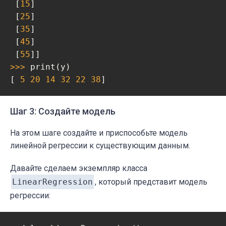
 [
15
]

 [
25
]

 [
35
]

 [
45
]

 [
55
>>> 
print(y)

[ 
5
20
14
32
22
38
]
Шаг 3: Создайте модель
На этом шаге создайте и приспособьте модель
линейной регрессии к существующим данным.
Давайте сделаем экземпляр класса
LinearRegression
, который представит модель
регрессии: