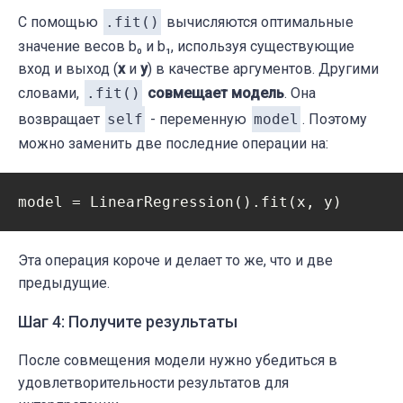
С помощью
.fit()
вычисляются оптимальные
значение весов b₀ и b₁, используя существующие
вход и выход (
x
и
y
) в качестве аргументов. Другими
словами,
.fit()
совмещает модель
. Она
возвращает
self
- переменную
model
. Поэтому
можно заменить две последние операции на:
model = LinearRegression().fit(x, y)
Эта операция короче и делает то же, что и две
предыдущие.
Шаг 4: Получите результаты
После совмещения модели нужно убедиться в
удовлетворительности результатов для