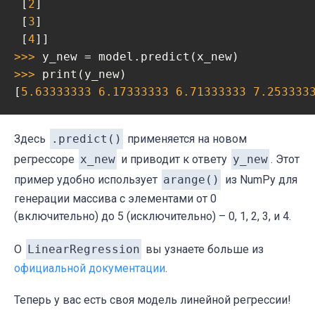
 [
2
]

 [
3
]

 [
4
>>> 
>>> 
print(y_new)

[
5.63333333
6.17333333
6.71333333
7.253333
Здесь
.predict()
применяется на новом
регрессоре
x_new
и приводит к ответу
y_new
. Этот
пример удобно использует
arange()
из NumPy для
генерации массива с элементами от 0
(включительно) до 5 (исключительно) – 0, 1, 2, 3, и 4.
О
LinearRegression
вы узнаете больше из
официальной документации
.
Теперь у вас есть своя модель линейной регрессии!