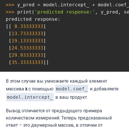
>>> 
>>> 
print(
'predicted response:'
, y_pred, s
predicted response:

[[ 
8.33333333
]

 [
13.73333333
]

 [
19.13333333
]

 [
24.53333333
]

 [
29.93333333
]

 [
35.33333333
]]
В этом случае вы умножаете каждый элемент
массива
x
с помощью
model.coef_
и добавляете
model.intercept_
в ваш продукт.
Вывод отличается от предыдущего примера
количеством измерений. Теперь предсказанный
ответ – это двумерный массив, в отличии от