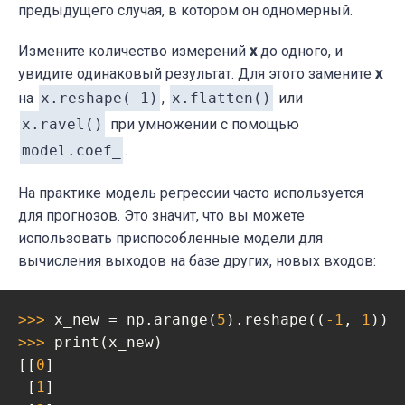
предыдущего случая, в котором он одномерный.
Измените количество измерений
x
до одного, и
увидите одинаковый результат. Для этого замените
x
на
x.reshape(-1)
,
x.flatten()
или
x.ravel()
при умножении с помощью
model.coef_
.
На практике модель регрессии часто используется
для прогнозов. Это значит, что вы можете
использовать приспособленные модели для
вычисления выходов на базе других, новых входов:
>>> 
x_new = np.arange(
5
).reshape((
-1
, 
1
>>> 
print(x_new)

[[
0
]

 [
1
]
