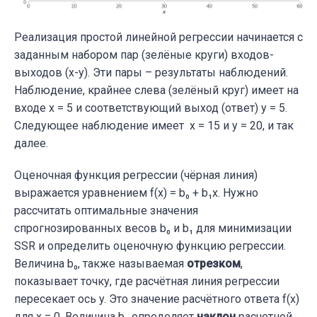
Реализация простой линейной регрессии начинается с
заданным набором пар (зелёные круги) входов-
выходов (x-y). Эти пары – результаты наблюдений.
Наблюдение, крайнее слева (зелёный круг) имеет на
входе x = 5 и соответствующий выход (ответ) y = 5.
Следующее наблюдение имеет x = 15 и y = 20, и так
далее.
Оценочная функция регрессии (чёрная линия)
выражается уравнением f(x) = b₀ + b₁x. Нужно
рассчитать оптимальные значения
спрогнозированных весов b₀ и b₁ для минимизации
SSR и определить оценочную функцию регрессии.
Величина b₀, также называемая
отрезком
,
показывает точку, где расчётная линия регрессии
пересекает ось y. Это значение расчётного ответа f(x)
для x = 0. Величина b₁ определяет
наклон
расчетной