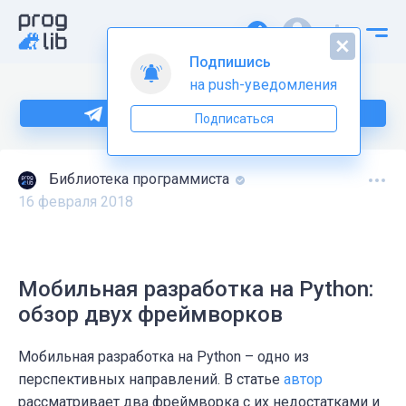
Подпишись
на push-уведомления
Больше информации по Python тут
Подписаться
Библиотека программиста
16 февраля 2018
Мобильная разработка на Python:
обзор двух фреймворков
Мобильная разработка на Python – одно из
перспективных направлений. В статье
автор
рассматривает два фреймворка с их недостатками и