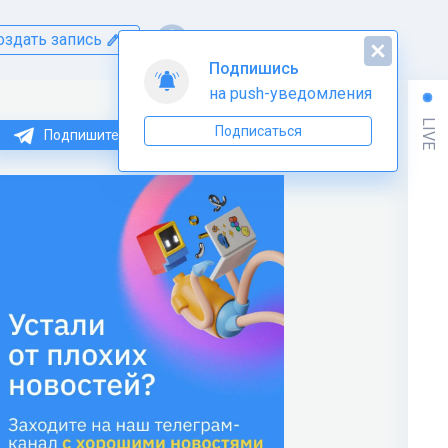
оздать запись
Подпишись
на push-уведомления
LIVE
Подписаться
Подпишитесь на нас в Telegram