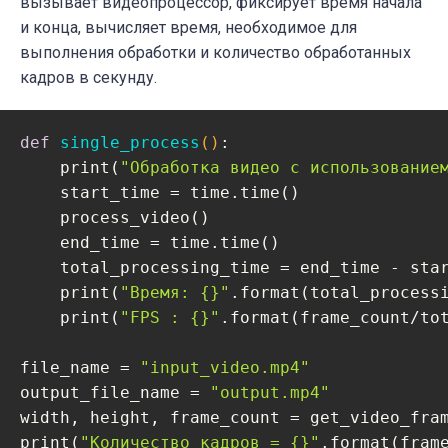
вызывает видеопроцессор, фиксирует время начала
try
:

и конца, вычисляет время, необходимое для
while
 cap.isOpened():

            ret, frame = cap.read()

выполнения обработки и количество обработанных
кадров в секунду.
if
not
 ret:

break
def
single_process
()
:
            im = frame

    print(
"Обработка видео с использование
# Выполняем распознавание лиц 
    start_time = time.time()

            _, bboxes = detectum.process_fr
    process_video()

    end_time = time.time()

# Цикл по списку (если он пуст
    total_processing_time = end_time - star
                cv.rectangle(im, (i[
0
], i[
    print(
"Время: {}"
.format(total_processi
    print(
"FPS : {}"
.format(frame_count/tot
# Рисуем рамку
            out.write(im)

file_name = 
"input_video.mp4"
except
:

output_file_name = 
"output.mp4"
# Высвобождаем ресурсы
width, height, frame_count = get_video_fram
        cap.release()

print(
"Количество кадров = {}"
.format(frame