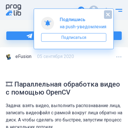
Подпишись
на push-уведомления
Больше информации по Python тут
Подписаться
eFusion
05 сентября 2020
🎞️ Параллельная обработка видео
с помощью OpenCV
Задача: взять видео, выполнить распознавание лица,
записать видеофайл с рамкой вокруг лица обратно на
диск. А чтобы сделать это быстрее, запустим процесс
в нескольких потоках.