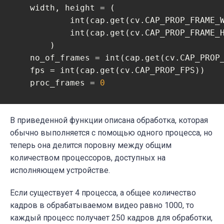
    width, height = (

            int(cap.get(cv.CAP_PROP_FRAME_W
            int(cap.get(cv.CAP_PROP_FRAME_H
        )

    no_of_frames = int(cap.get(cv.CAP_PROP_
    fps = int(cap.get(cv.CAP_PROP_FPS))

    proc_frames = 
0
# Определяем кодек и создаем объект Vi
    fourcc = cv.VideoWriter_fourcc(
В приведенной функции описана обработка, которая
'm'
, 
'p
    out = cv.VideoWriter()

обычно выполняется с помощью одного процесса, но
    output_file_name = 
теперь она делится поровну между общим
"output_multi.mp4"
    out.open(
количеством процессоров, доступных на
"output_{}.mp4"
.format(group_
исполняющем устройстве.
try
:

while
 proc_frames < frame_jump_unit
Если существует 4 процесса, а общее количество
            ret, frame = cap.read()

кадров в обрабатываемом видео равно 1000, то
if
not
 ret:

каждый процесс получает 250 кадров для обработки,
break