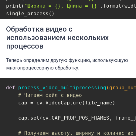
        out.release()

print(
"Ширина = {}, Длина = {}"
.format(widt
single_process()
# Высвобождаем ресурсы
Обработка видео с
    cap.release()

использованием нескольких
    out.release()
процессов
Теперь определим другую функцию, использующую
многопроцессорную обработку:
def
process_video_multiprocessing
(group_nu
# Читаем файл с видео
    cap = cv.VideoCapture(file_name)

    cap.set(cv.CAP_PROP_POS_FRAMES, frame_j
# Получаем высоту, ширину и количество