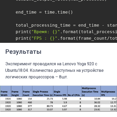
    end_time = time.time()

    total_processing_time = end_time - star
    print(
"Время: {}"
.format(total_processi
    print(
"FPS : {}"
.format(frame_count/tot
Результаты
file_name = 
"input.mp4"
output_file_name = 
"output.mp4"
Эксперимент проводился на Lenovo Yoga 920 с
width, height, frame_count = get_video_fram
Ubuntu18.04. Количество доступных на устройстве
print(
"Количество кадров = {}"
.format(frame
логических процессоров – 8шт.
print(
"Ширина= {}, Высота = {}"
.format(widt
num_processes = mp.cpu_count()

print(
"Количество процессоров: "
 + str(num_
frame_jump_unit =  frame_count// num_proces
multi_process()