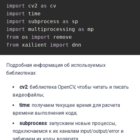
import
 cv2 
as
import
import
 subprocess 
as
import
 multiprocessing 
as
from
 os 
import
from
 xailient 
import
 dnn
Подробная информация об используемых
библиотеках:
cv2
: библиотека OpenCV, чтобы читать и писать
видеофайлы;
time
: получаем текущее время для расчета
времени выполнения кода;
subprocess
: запускаем новые процессы,
подключаемся к их каналам input/output/error и
забираем их коды возврата.