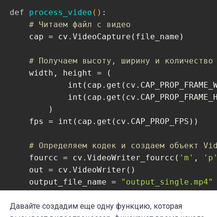
def
process_video
()
:
# Читаем файл с видео
    cap = cv.VideoCapture(file_name)

# Получаем высоту, ширину и количество
    width, height = (

            int(cap.get(cv.CAP_PROP_FRAME_W
            int(cap.get(cv.CAP_PROP_FRAME_H
        )

    fps = int(cap.get(cv.CAP_PROP_FPS))

# Определяем кодек и создаем объект Vi
    fourcc = cv.VideoWriter_fourcc(
'm'
, 
'p
    out = cv.VideoWriter()

    output_file_name = 
"output_single.mp4"
    out.open(output_file_name, fourcc, fps
Давайте создадим еще одну функцию, которая