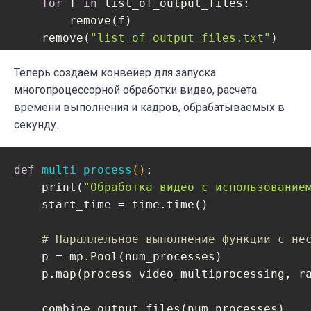
for
 f 
in
 list_of_output_files:

# Высвобождаем ресурсы
        remove(f)

    cap.release()

    remove(
"list_of_output_files.txt"
)
    out.release()
Теперь создаем конвейер для запуска
многопроцессорной обработки видео, расчета
времени выполнения и кадров, обрабатываемых в
секунду.
def
multi_process
()
:
    print(
"Обработка видео с использование
    start_time = time.time()

# Параллельное выполнение функции с не
    p = mp.Pool(num_processes)

    p.map(process_video_multiprocessing, ra
    combine_output_files(num_processes)
