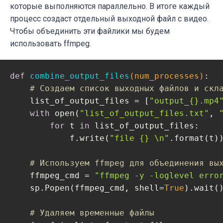
которые выполняются параллельно. В итоге каждый
процесс создаст отдельный выходной файл с видео.
            im = frame

Чтобы объединить эти файлики мы будем
# Выполняем распознавание лиц 
использовать ffmpeg.
            _, bboxes = detectum.process_fr
# Цикл по списку (если он пуст
def
combine_output_files
(num_processes)
:
for
 i 
in
 bboxes:

# Создаем список выходных файлов и скл
                cv.rectangle(im, (i[
0
], i[
    list_of_output_files = [
"output_{}.mp4
with
 open(
"list_of_output_files.txt"
, 
# Рисуем рамку
for
 t 
in
 list_of_output_files:

            out.write(im)

            f.write(
"file {} \n"
.format(t))
            proc_frames += 
1
# Используем ffmpeg для объединения вы
except
:

    ffmpeg_cmd = 
"ffmpeg -y -loglevel erro
# Высвобождаем ресурсы
    sp.Popen(ffmpeg_cmd, shell=
True
).wait()
        cap.release()

        out.release()

# Удаляем временные файлы