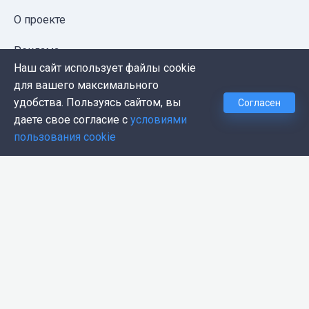
О проекте
Реклама
Наш сайт использует файлы cookie
Публичная оферта
для вашего максимального
удобства. Пользуясь сайтом, вы
Согласен
Политика конфиденциальности
даете свое согласие с
условиями
пользования cookie
Контакты
Push-уведомления
Темная тема
© 2026, Proglib. При копировании материала ссылка
на источник обязательна.