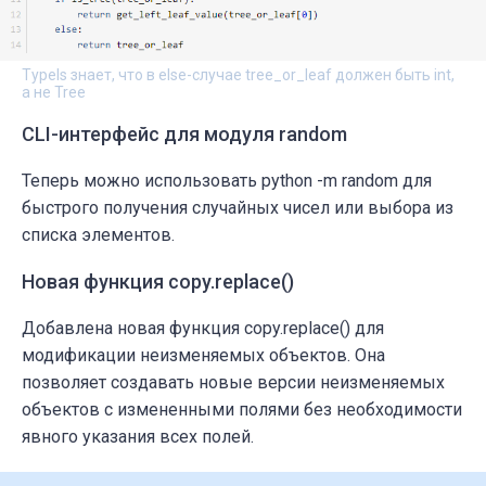
TypeIs знает, что в else-случае tree_or_leaf должен быть int,
а не Tree
CLI-интерфейс для модуля random
Теперь можно использовать
python -m random
для
быстрого получения случайных чисел или выбора из
списка элементов.
Новая функция copy.replace()
Добавлена новая функция
copy.replace()
для
модификации неизменяемых объектов. Она
позволяет создавать новые версии неизменяемых
объектов с измененными полями без необходимости
явного указания всех полей.