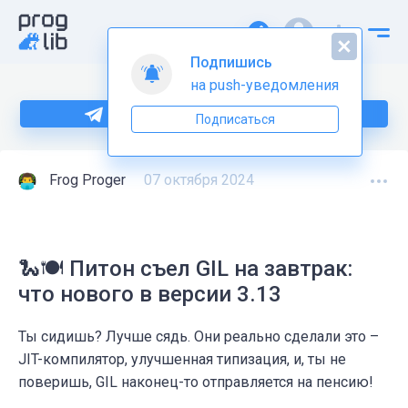
Подпишись
на push-уведомления
Больше информации по Python тут
Подписаться
Frog Proger
07 октября 2024
🐍🍽️ Питон съел GIL на завтрак:
что нового в версии 3.13
Ты сидишь? Лучше сядь. Они реально сделали это –
JIT-компилятор, улучшенная типизация, и, ты не
поверишь, GIL наконец-то отправляется на пенсию!