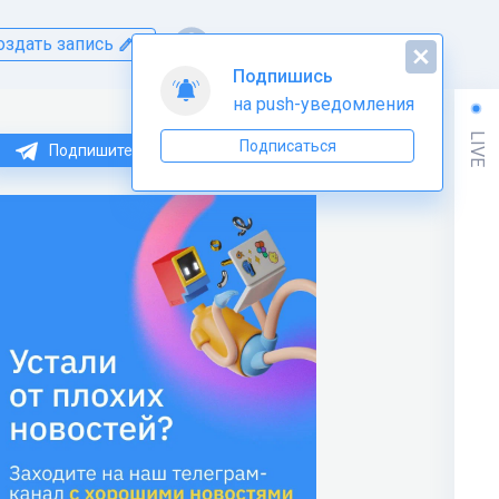
оздать запись
Подпишись
на push-уведомления
LIVE
Подписаться
Подпишитесь на нас в Telegram