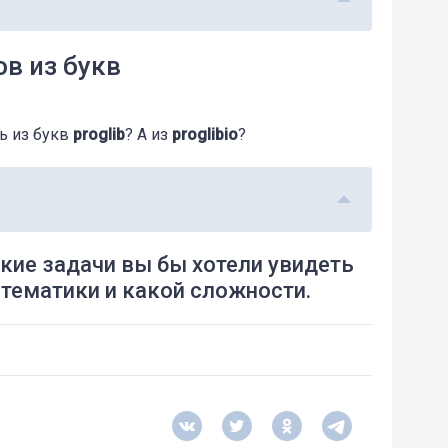
ов из букв
ь из букв
proglib
? А из
proglibio
?
кие задачи вы бы хотели увидеть
атематики и какой сложности.