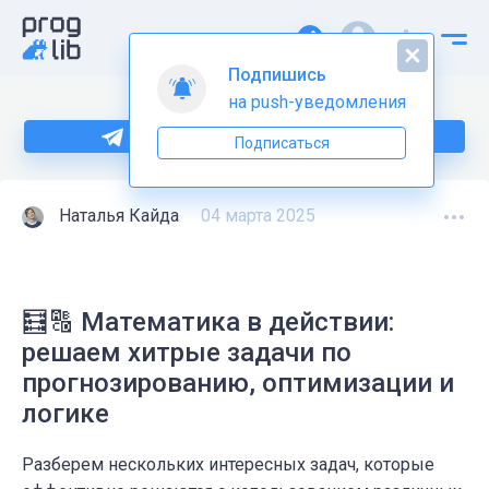
Подпишись
на push-уведомления
Больше информации по Python тут
Подписаться
Наталья Кайда
04 марта 2025
🧮🔠 Математика в действии:
решаем хитрые задачи по
прогнозированию, оптимизации и
логике
Разберем нескольких интересных задач, которые