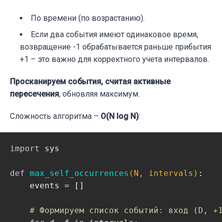
По времени (по возрастанию).
Если два события имеют одинаковое время,
возвращение -1 обрабатывается раньше прибытия
+1 – это важно для корректного учета интервалов.
Просканируем события, считая активные
пересечения
, обновляя максимум.
Сложность алгоритма –
O(N log N)
:
import
 sys

def
max_self_occurrences
(N, intervals)
:
    events = []

# Формируем список событий: вход (D, +