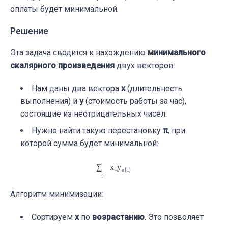
оплаты будет минимальной.
Решение
Эта задача сводится к нахождению
минимального
скалярного произведения
двух векторов:
Нам даны два вектора
x
(длительность
выполнения) и
y
(стоимость работы за час),
состоящие из неотрицательных чисел.
Нужно найти такую перестановку
π
, при
которой сумма будет минимальной:
∑
i
x
i
y
π
(
i
)
Алгоритм минимизации:
Сортируем
x
по
возрастанию
. Это позволяет