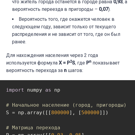
что житель города останется в городе равна
0,93
, а
вероятность переезда в пригороды –
0,07
).
Вероятность того, где окажется человек в
следующем году, зависит только от текущего
распределения и не зависит от того, где он был
ранее.
Для нахождения населения через 2 года
2
n
используется формула
X = P
S
, где
P
показывает
вероятность перехода за
n
шагов:
import
 numpy 
as
 np

# Начальное население (город, пригороды)
S = np.array([[
800000
], [
500000
]])

# Матрица перехода