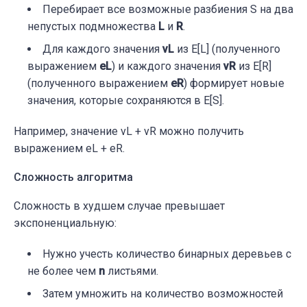
Перебирает все возможные разбиения S на два
непустых подмножества
L
и
R
.
Для каждого значения
vL
из E[L] (полученного
выражением
eL
) и каждого значения
vR
из E[R]
(полученного выражением
eR
) формирует новые
значения, которые сохраняются в E[S].
Например, значение vL + vR можно получить
выражением eL + eR.
Сложность алгоритма
Сложность в худшем случае превышает
экспоненциальную:
Нужно учесть количество бинарных деревьев с
не более чем
n
листьями.
Затем умножить на количество возможностей