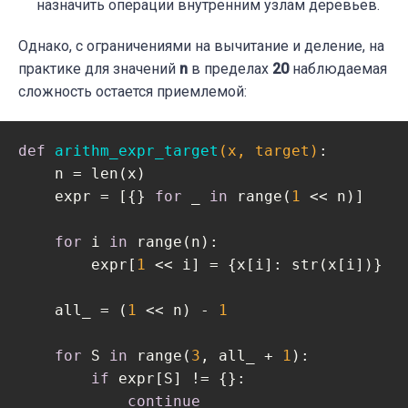
назначить операции внутренним узлам деревьев.
Однако, с ограничениями на вычитание и деление, на
практике для значений
n
в пределах
20
наблюдаемая
сложность остается приемлемой:
def
arithm_expr_target
(x, target)
:
    n = len(x)

    expr = [{} 
for
 _ 
in
 range(
1
 << n)]  

for
 i 
in
 range(n):

        expr[
1
 << i] = {x[i]: str(x[i])}  

    all_ = (
1
 << n) - 
1
for
 S 
in
 range(
3
, all_ + 
1
):  

if
 expr[S] != {}:

continue