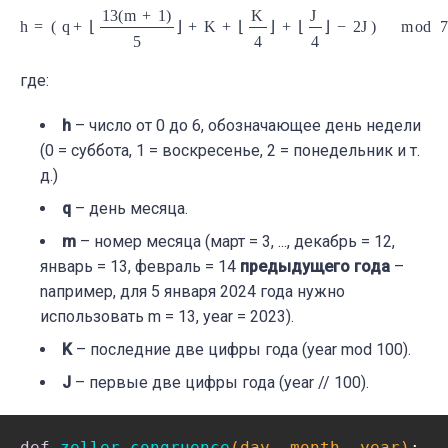
h
=
(
q
+
⌊
13
(
m
+
1
)
5
⌋
+
K
+
⌊
K
4
⌋
+
⌊
J
4
⌋
−
2
J
)
mod
7
где:
h
– число от 0 до 6, обозначающее день недели
(0 = суббота, 1 = воскресенье, 2 = понедельник и т.
д.)
q
– день месяца.
m
– номер месяца (март = 3, ..., декабрь = 12,
январь = 13, февраль = 14
предыдущего года
–
nапример, для 5 января 2024 года нужно
использовать m = 13, year = 2023).
K
– последние две цифры года (
year
mod
100).
J
– первые две цифры года (
year
// 100).
def
zeller_congruence
(day, month, year)
: