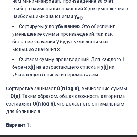
нам минимизировать произведение за счет
выбора наименьших значений
x
для умножения с
i
наибольшими значениями
y
.
π(i)
Сортируем
y
по
убыванию
. Это обеспечит
уменьшение суммы произведений, так как
большие значения
y
будут умножаться на
меньшие значения
x
.
Считаем сумму произведений. Для каждого
i
берем
x[i]
из возрастающего списка и
y[i]
из
убывающего списка и перемножаем.
Сортировка занимает
O(n log n)
, вычисление суммы
–
O(n)
. Таким образом, общая сложность алгоритма
составляет
O(n log n)
, что делает его оптимальным
для больших
n
.
Вариант 1: