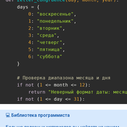
    days = {

0
: 
"воскресенье"
,

1
: 
"понедельник"
,

2
: 
"вторник"
,

3
: 
"среда"
,

4
: 
"четверг"
,

5
: 
"пятница"
,

6
: 
"суббота"
    }

# Проверка диапазона месяца и дня
if
not
 (
1
 <= month <= 
12
):

return
"Неверный формат даты: меся
if
not
 (
1
 <= day <= 
31
):

return
"Неверный формат даты: день
💻 Библиотека программиста
# Коррекция для января и февраля