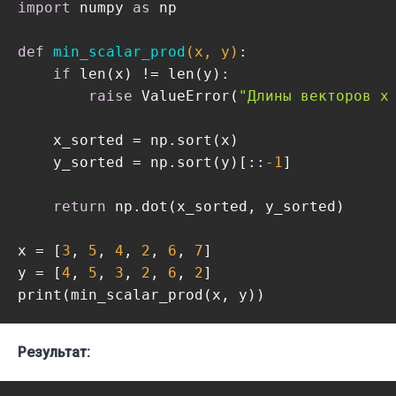
import
 numpy 
as
 np

def
min_scalar_prod
(x, y)
:
if
 len(x) != len(y):

raise
 ValueError(
"Длины векторов x
    x_sorted = np.sort(x)

    y_sorted = np.sort(y)[::
-1
]

return
 np.dot(x_sorted, y_sorted)

x = [
3
, 
5
, 
4
, 
2
, 
6
, 
7
]

y = [
4
, 
5
, 
3
, 
2
, 
6
, 
2
]

print(min_scalar_prod(x, y)) 
Результат: