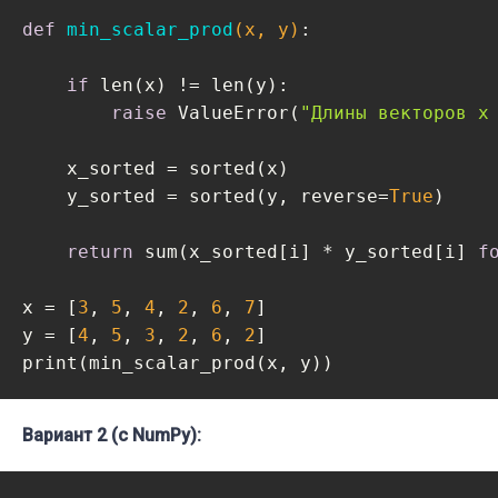
def
min_scalar_prod
(x, y)
:
if
 len(x) != len(y):

raise
 ValueError(
"Длины векторов x
    x_sorted = sorted(x)

    y_sorted = sorted(y, reverse=
True
)

return
 sum(x_sorted[i] * y_sorted[i] 
f
x = [
3
, 
5
, 
4
, 
2
, 
6
, 
7
]

y = [
4
, 
5
, 
3
, 
2
, 
6
, 
2
]

print(min_scalar_prod(x, y))  
Вариант 2 (с NumPy):