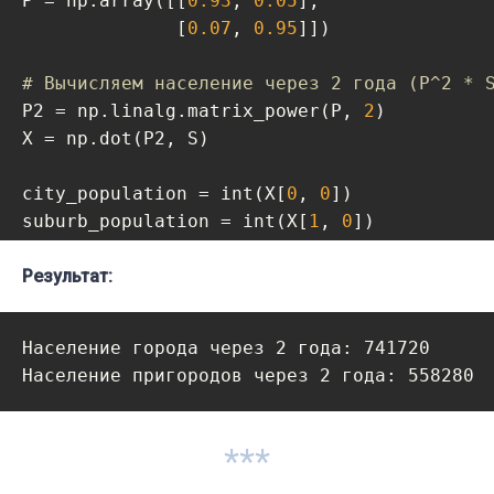
P = np.array([[
0.93
, 
0.05
],

              [
0.07
, 
0.95
]])

# Вычисляем население через 2 года (P^2 * 
P2 = np.linalg.matrix_power(P, 
2
)

X = np.dot(P2, S)

city_population = int(X[
0
, 
0
])

suburb_population = int(X[
1
, 
0
])

print(
Результат:
f"Население города через 2 года: 
{ci
print(
f"Население пригородов через 2 года:
Население города через 2 года: 741720

Население пригородов через 2 года: 558280
***