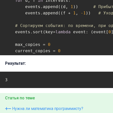
for
 d, f 
in
 intervals:

        events.append((d, 
1
))      
# Прибы
        events.append((f + 
1
, 
-1
))   
# Ухо
# Сортируем события: по времени, при о
    events.sort(key=
lambda
 event: (event[
0
    max_copies = 
0
    current_copies = 
0
Результат:
for
 _, change 
in
 events:

        current_copies += change

        max_copies = max(max_copies, curren
3
return
 max_copies

Статья по теме
N = int(sys.stdin.readline().strip())

intervals = [tuple(map(int, sys.stdin.read
➕➖ Нужна ли математика программисту?