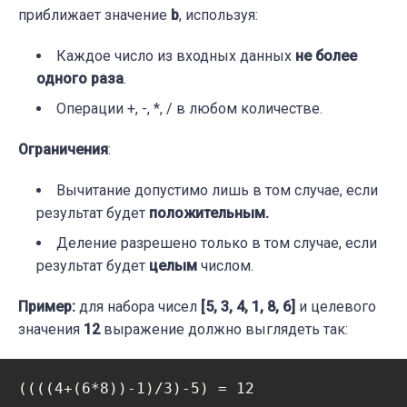
return
None
приближает значение
b
, используя:
Каждое число
из входных данных
не более
if
 date:

одного раза
.
    day, month, year = date

Операции
+
,
-
,
*
,
/
в любом количестве.
    print(zeller_congruence(day, month, yea
Ограничения
:
Вычитание допустимо лишь в том случае, если
результат будет
положительным.
Деление разрешено только в том случае, если
результат будет
целым
числом.
Пример:
для набора чисел
[5, 3, 4, 1, 8, 6]
и целевого
значения
12
выражение должно выглядеть так:
((((4+(6*8))-1)/3)-5) = 12