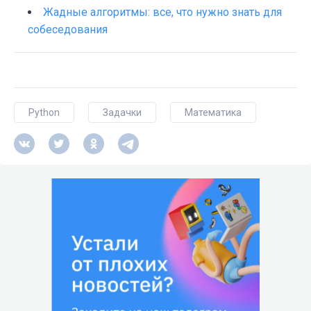
Жадные алгоритмы: все, что нужно знать для
собеседования
# Ищем выражение, наиболее близкое к t
for
 dist 
in
 range(target + 
1
):

for
 sign 
in
 [
-1
, +
1
]:

            val = target + sign * dist

if
 val 
in
 expr[all_]:

Python
Задачки
Математика
return
f"
{expr[all_][val]}
return
"Решение не найдено"
x = [
5
, 
3
, 
4
, 
1
, 
7
, 
8
, 
6
]

target = 
15
print(arithm_expr_target(x, target))
