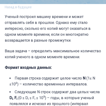
Назад в будущее
Ученый построил машину времени и может
отправлять себя в прошлое. Однако ему стало
интересно, сколько его копий могут оказаться в
одном моменте времени, если он многократно
возвращается в разные промежутки.
Ваша задача – определить максимальное количество
копий ученого в одном моменте времени.
Формат входных данных:
Первая строка содержит целое число
N
(1≤ N
6
≤10
) – количество временных интервалов.
Следующие N строк содержат два целых числа
9
D
,
F
(0 ≤ D
≤
F
≤ 10
) – годы, в которые ученый
i
i
i
i
появлялся и исчезал из прошлого (интервал