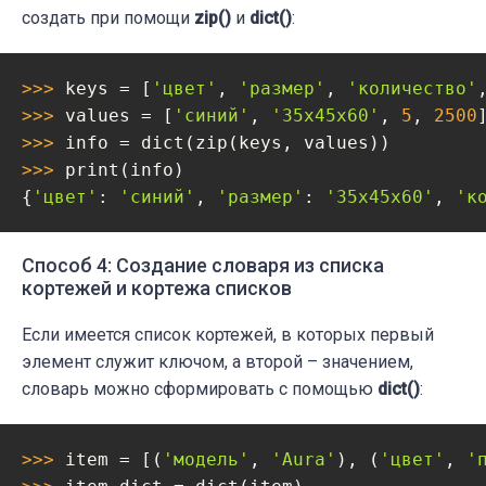
создать при помощи
zip()
и
dict()
:
>>> 
keys = [
'цвет'
, 
'размер'
, 
'количество'
>>> 
values = [
'синий'
, 
'35х45х60'
, 
5
, 
2500
>>> 
>>> 
print(info)

{
'цвет'
: 
'синий'
, 
'размер'
: 
'35х45х60'
, 
'к
Способ 4: Создание словаря из списка
кортежей и кортежа списков
Если имеется список кортежей, в которых первый
элемент служит ключом, а второй – значением,
словарь можно сформировать с помощью
dict()
:
>>> 
item = [(
'модель'
, 
'Aura'
), (
'цвет'
, 
'