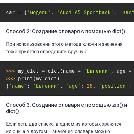
car = {
'модель'
: 
'Audi A5 Sportback'
, 
'цве
Способ 2: Создание словаря с помощью dict()
При использовании этого метода ключи и значения
тоже придется определить вручную:
>>> 
my_dict = dict(name = 
'Евгений'
, age =
>>> 
print(my_dict)

{
'name'
: 
'Евгений'
, 
'age'
: 
28
, 
'position'
:
Способ 3: Создание словаря с помощью zip() и
dict()
Если есть два списка, в одном из которых хранятся
ключи, а в другом – значения, словарь можно