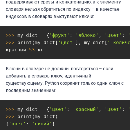
поддерживают срезы и конкатенацию, а к элементу
словаря нельзя обратиться по индексу – в качестве
индексов в словарях выступают ключи:
>>> 
my_dict = {
'фрукт'
: 
'яблоко'
, 
'цвет'
: 
>>> 
print(my_dict[
'цвет'
], my_dict[
' колич
красный 
53
Ключи в словаре не должны повторяться – если
добавить в словарь ключ, идентичный
существующему, Python сохранит только один ключ с
последним значением:
>>> 
my_dict = {
'цвет'
: 
'красный'
, 
'цвет'
: 
>>> 
print(my_dict)

{
'цвет'
: 
'синий'