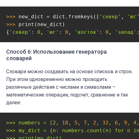
>>> 
new_dict = dict.fromkeys([
'север'
, 
'юг
>>> 
print(new_dict)

{
'север'
: 
0
, 
'юг'
: 
0
, 
'восток'
: 
0
, 
'запад'
Способ 6: Использование генератора
словарей
Словари можно создавать на основе списков и строк.
При этом одновременно можно проводить
различные действия с числами и символами –
математические операции, подсчет, сравнение и так
далее:
>>>
numbers
=
[2,
18
,
5
,
7
,
2
,
32
,
6
,
9
,
4
>>>
my_dict
=
{n:
numbers.count(n)
for
n
i
>>>
print(my_dict)