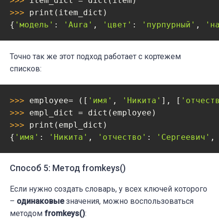
>>> 
>>> 
print(item_dict)

{
'модель'
: 
'Aura'
, 
'цвет'
: 
'пурпурный'
, 
'н
Точно так же этот подход работает с кортежeм
списков:
>>> 
employee= ([
'имя'
, 
'Никита'
], [
'отчест
>>> 
>>> 
print(empl_dict)

{
'имя'
: 
'Никита'
, 
'отчество'
: 
'Сергеевич'
,
Способ 5: Метод fromkeys()
Если нужно создать словарь, у всех ключей которого
–
одинаковые
значения, можно воспользоваться
методом
fromkeys()
: