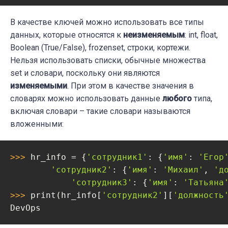
В качестве ключей можно использовать все типы
данных, которые относятся к
неизменяемым
: int, float,
Boolean (True/False), frozenset, строки, кортежи.
Нельзя использовать списки, обычные множества
set и словари, поскольку они являются
изменяемыми
. При этом в качестве значения в
словарях можно использовать данные
любого
типа,
включая словари – такие словари называются
вложенными:
>>> 
hr_info = {
'сотрудник1'
: {
'имя'
: 
'Егор
'сотрудник2'
: {
'имя'
: 
'Михаил'
, 
'д
'сотрудник3'
: {
'имя'
: 
'Татьяна
>>> 
print(hr_info[
'сотрудник2'
][
'должность