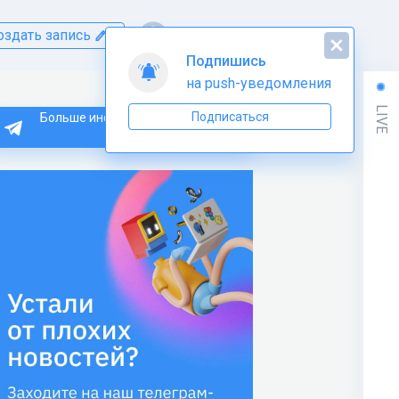
оздать запись
Подпишись
на push-уведомления
LIVE
Подписаться
Больше информации по Python
тут