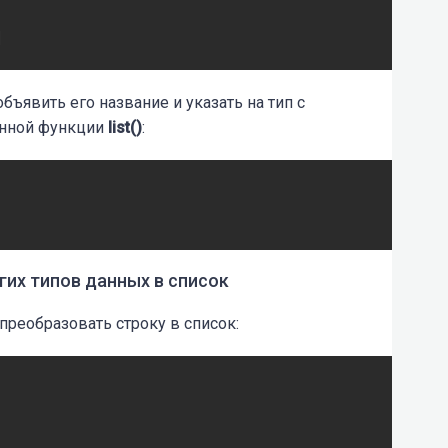
бъявить его название и указать на тип с
енной функции
list()
:
гих типов данных в список
преобразовать строку в список: