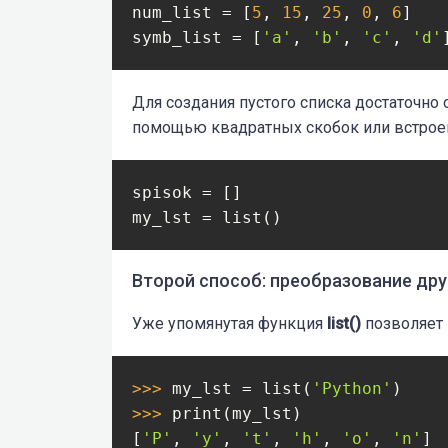
num_list = [
5
, 
15
, 
25
, 
0
, 
6
]

symb_list = [
'a'
, 
'b'
, 
'c'
, 
'd'
Для создания пустого списка достаточно о
помощью квадратных скобок или встро
spisok = []

Второй способ: преобразование дру
Уже упомянутая функция
list()
позволяет 
>>> 
my_lst = list(
'Python'
>>> 
print(my_lst)

[
'P'
, 
'y'
, 
't'
, 
'h'
, 
'o'
, 
'n'