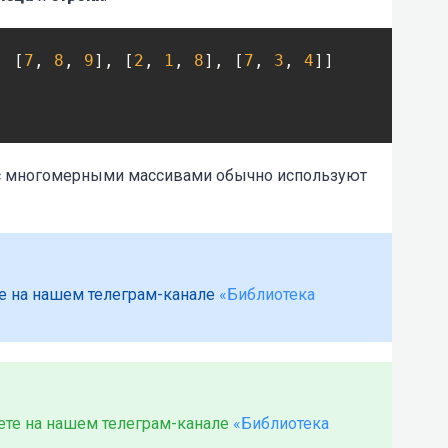
, [
7
, 
8
, 
9
], [
2
, 
1
, 
8
], [
7
, 
3
, 
4
с многомерными массивами обычно используют
е на нашем телеграм-канале
«Библиотека
жете на нашем телеграм-канале
«Библиотека