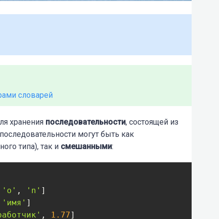
рами словарей
для хранения
последовательности
, состоящей из
 последовательности могут быть как
ого типа), так и
смешанными
:
 
'o'
, 
'n'
]

 
'имя'
]

работчик'
, 
1.77