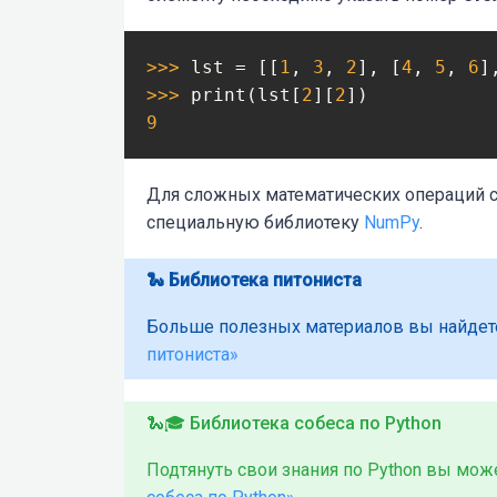
>>> 
lst = [[
1
, 
3
, 
2
], [
4
, 
5
, 
6
]
>>> 
print(lst[
2
][
2
9
Для сложных математических операций 
специальную библиотеку
NumPy
.
🐍 Библиотека питониста
Больше полезных материалов вы найдет
питониста»
🐍🎓 Библиотека собеса по Python
Подтянуть свои знания по Python вы мо