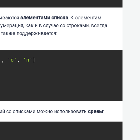
азываются
элементами списка
. К элементам
мерация, как и в случае со строками, всегда
я также поддерживается:
'
, 
'o'
, 
'n'
аций со списками можно использовать
срезы
: