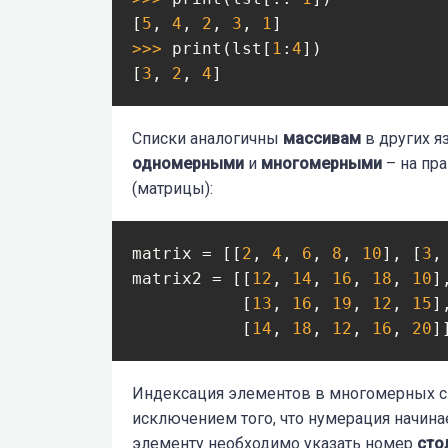
[
5
, 
4
, 
2
, 
3
, 
1
>>> 
print(lst[
1
:
4
])

[
3
, 
2
, 
4
Списки аналогичны
массивам
в других 
одномерными
и
многомерными
– на пр
(матрицы):
matrix = [[
2
, 
4
, 
6
, 
8
, 
10
], [
3
,
matrix2 = [[
12
, 
14
, 
16
, 
18
, 
10
],
           [
13
, 
16
, 
19
, 
12
, 
15
],
           [
14
, 
18
, 
12
, 
16
, 
20
]
Индексация элементов в многомерных сп
исключением того, что нумерация начинае
элементу необходимо указать номер
сто