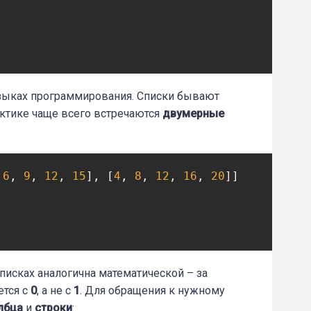
языках программирования. Списки бывают
актике чаще всего встречаются
двумерные
 
6
, 
9
, 
12
, 
15
], [
4
, 
8
, 
12
, 
16
, 
20
]]





]
исках аналогична математической – за
тся с
0
, а не с
1
. Для обращения к нужному
лбца
и
строки
: