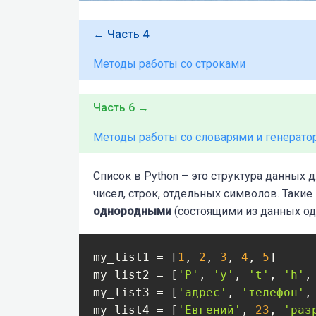
← Часть 4
Методы работы со строками
Часть 6 →
Методы работы со словарями и генерато
Список в Python – это структура данных 
чисел, строк, отдельных символов. Такие
однородными
(состоящими из данных одн
my_list1 = [
1
, 
2
, 
3
, 
4
, 
5
]

my_list2 = [
'P'
, 
'y'
, 
't'
, 
'h'
,
my_list3 = [
'адрес'
, 
'телефон'
,
my_list4 = [
'Евгений'
, 
23
, 
'раз