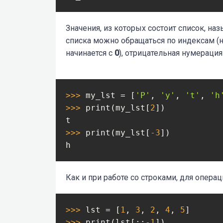
Значения, из которых состоит список, н
списка можно обращаться по индексам (ну
начинается с
0
), отрицательная нумераци
>>> 
my_lst = [
'P'
, 
'y'
, 
't'
, 
'h
>>> 
print(my_lst[
2
])

>>> 
print(my_lst[
-3
])

Как и при работе со строками, для опер
>>> 
lst = [
1
, 
3
, 
2
, 
4
, 
5
>>> 
print(lst[::
-1
])
