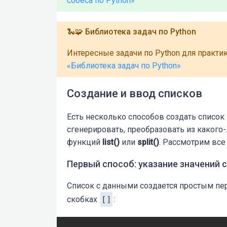
собеса по Python»
🐍🧩 Библиотека задач по Python
Интересные задачи по Python для практи
«Библиотека задач по Python»
Создание и ввод списков
Есть несколько способов создать список
сгенерировать, преобразовать из какого
функций
list()
или
split()
. Рассмотрим все
Первый способ: указание значений 
Список с данными создается простым пе
скобках
[]
: