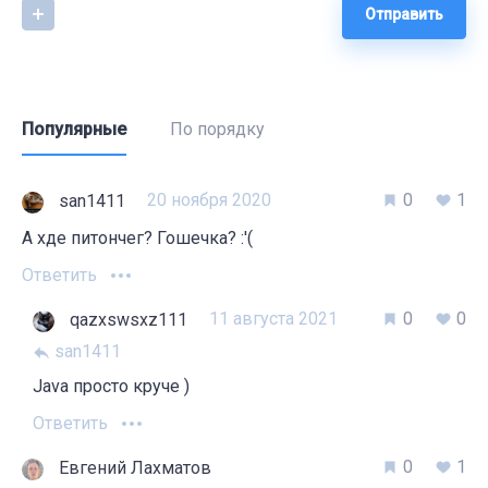
Отправить
Популярные
По порядку
20 ноября 2020
0
1
san1411
А хде питончег? Гошечка? :'(
Ответить
11 августа 2021
0
0
qazxswsxz111
san1411
Java просто круче )
Ответить
0
1
Евгений Лахматов