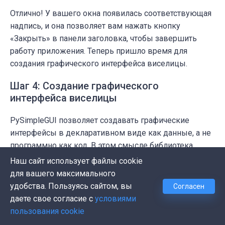
Отлично! У вашего окна появилась соответствующая
надпись, и она позволяет вам нажать кнопку
«
Закрыть» в панели заголовка, чтобы завершить
работу приложения. Теперь пришло время для
создания графического интерфейса виселицы.
Шаг 4: Создание графического
интерфейса виселицы
PySimpleGUI позволяет создавать графические
интерфейсы в декларативном виде как данные, а не
программно как код. В этом смысле библиотека
похожа на другие инструменты для создания
Наш сайт использует файлы cookie
графических интерфейсов, такие как Qt Designer,
для вашего максимального
который осуществляет генерацию графических
удобства. Пользуясь сайтом, вы
Согласен
интерфейсов в виде данных с использованием XML.
даете свое согласие с
условиями
Это отличная возможность, позволяющая отделить
пользования cookie
дизайн GUI от функциональности приложения.