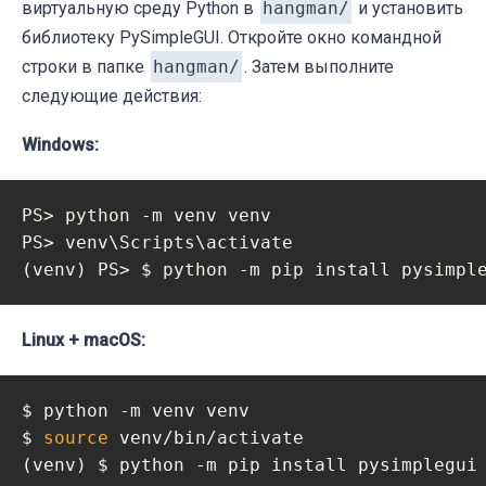
виртуальную среду Python в
hangman/
и установить
библиотеку PySimpleGUI. Откройте окно командной
строки в папке
hangman/
. Затем выполните
следующие действия:
Windows:
PS> python -m venv venv

PS> venv\Scripts\activate

Linux + macOS:
$ python -m venv venv

$ 
source
 venv/bin/activate
