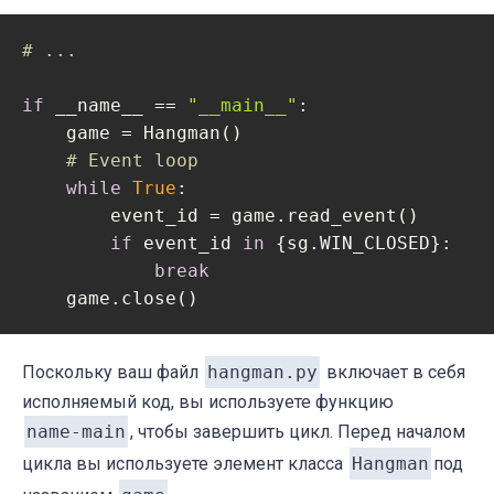
# ...
if
 __name__ == 
"__main__"
:

    game = Hangman()

# Event loop
while
True
:

        event_id = game.read_event()

if
 event_id 
in
 {sg.WIN_CLOSED}:

break
    game.close()
Поскольку ваш файл
hangman.py
включает в себя
исполняемый код, вы используете функцию
name-main
, чтобы завершить цикл. Перед началом
цикла вы используете элемент класса
Hangman
под