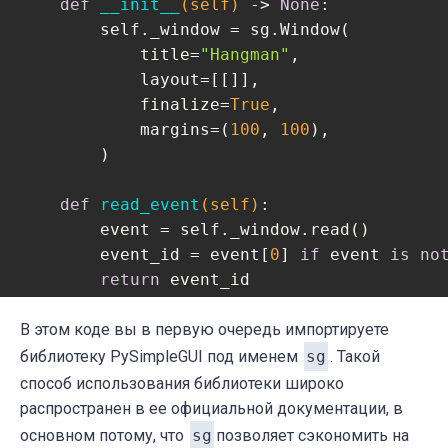
def
__init__
(self)
 -> 
None
:
        self._window = sg.Window(

            title=
"Hangman"
,

            layout=[[]],

            finalize=
True
,

            margins=(
100
, 
100
),

        )

def
read_event
(self)
:
        event = self._window.read()

        event_id = event[
0
] 
if
 event 
is
no
return
 event_id

В этом коде вы в первую очередь импортируете
def
close
(self)
:
        self._window.close()
библиотеку PySimpleGUI под именем
sg
. Такой
способ использования библиотеки широко
распространен в ее официальной документации, в
основном потому, что
sg
позволяет сэкономить на