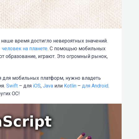
 наше время достигло невероятных значений.
 человек на планете
. С помощью мобильных
т образование, играют. Это огромный рынок,
я для мобильных платформ, нужно владеть
ия.
Swift
– для
iOS
,
Java
или
Kotlin
–
для Android
.
ругих ОС!