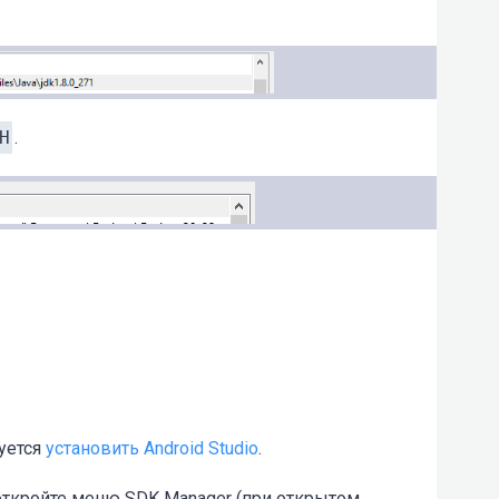
H
.
буется
установить Android Studio
.
откройте меню SDK Manager (при открытом