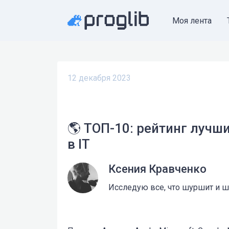
Моя лента
12 декабря 2023
🌎 ТОП-10: рейтинг лучш
в IT
Ксения Кравченко
Исследую все, что шуршит и ше