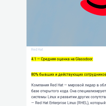
Red Hat
4.1 — Средняя оценка на Glassdoor.
80% бывших и действующих сотрудников
Компания Red Hat — мировой лидер в обл
базе открытого кода. Она специализируе
системы Linux и развитии других сопутс
— Red Hat Enterprise Linux (RHEL), котор