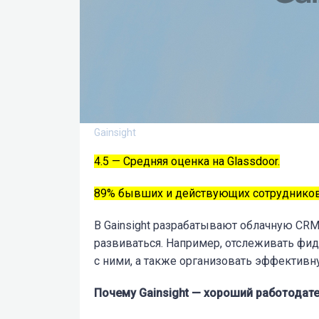
Gainsight
4.5 — Средняя оценка на Glassdoor.
89% бывших и действующих сотрудников
В Gainsight разрабатывают облачную CRM
развиваться. Например, отслеживать фид
с ними, а также организовать эффектив
Почему Gainsight — хороший работодате