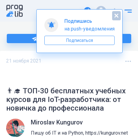
Подпишись
на push-уведомления
Подпишитесь на нас в Telegram
Подписаться
21 ноября 2021
👨‍🎓️ ТОП-30 бесплатных учебных
курсов для IoT-разработчика: от
новичка до профессионала
Miroslav Kungurov
Пишу об IT и на Python, https://kungurov.net