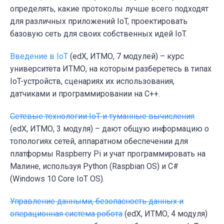
определять, какие протоколы лучше всего подходят
для различных приложений IoT, проектировать
базовую сеть для своих собственных идей IoT.
Введение в IoT
(edX, ИТМО, 7 модулей) – курс
университета ИТМО, на которым разберетесь в типах
IoT-устройств, сценариях их использования,
датчиками и программировании на C++.
Сетевые технологии IoT и туманные вычисления
(edX, ИТМО, 3 модуля) – дают общую информацию о
топологиях сетей, аппаратном обеспечении для
платформы Raspberry Pi и учат программировать на
Малине, используя Python (Raspbian OS) и С#
(Windows 10 Core IoT OS).
Управление данными, безопасность данных и
операционная система робота
(edX, ИТМО, 4 модуля)