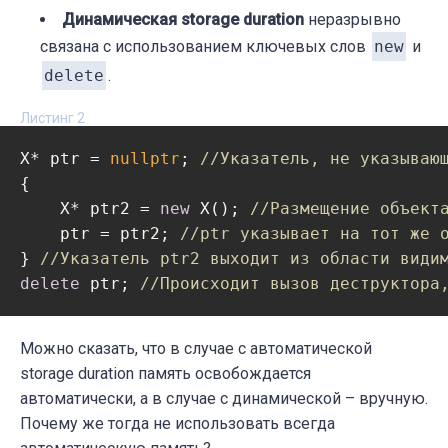
Динамическая storage duration
неразрывно
связана с использованием ключевых слов
new
и
delete
.
Листинг 2
X* ptr = 
nullptr
; 
//Указатель, не указываю
{

    X* ptr2 = 
new
 X(); 
//Размещение объект
    ptr = ptr2; 
//ptr указывает на тот же 
} 
//Указатель ptr2 выходит из области види
delete
 ptr; 
//Происходит вызов деструктора
Можно сказать, что в случае с автоматической
storage duration память освобождается
автоматически, а в случае с динамической – вручную.
Почему же тогда не использовать всегда