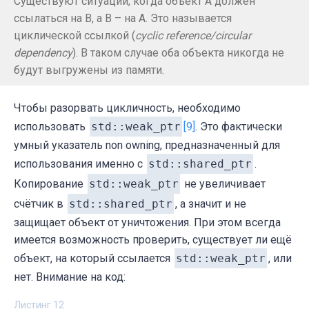
Существуют ситуации, когда объект A должен
ссылаться на B, а B – на A. Это называется
циклической ссылкой (
cyclic reference/circular
dependency
). В таком случае оба объекта никогда не
будут выгружены из памяти.
Чтобы разорвать цикличность, необходимо
использовать
std::weak_ptr
[9]
. Это фактически
умный указатель non owning, предназначенный для
использования именно с
std::shared_ptr
.
Копирование
std::weak_ptr
не увеличивает
счётчик в
std::shared_ptr
, а значит и не
защищает объект от уничтожения. При этом всегда
имеется возможность проверить, существует ли ещё
объект, на который ссылается
std::weak_ptr
, или
нет. Внимание на код:
Листинг 12