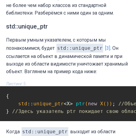
не более чем набор классов из стандартной
библиотеки. Разберёмся с ними один за одним.
std::unique_ptr
Первым умным указателем, с которым мы
познакомимся, будет
std::unique_ptr
[3]
. Он
ссылается на объект в динамической памяти и при
выходе из области видимости уничтожает хранимый
объект. Взглянем на пример кода ниже:
Листинг 5
{

std
::
unique_ptr
<X> 
ptr
(
new
 X())
; 
//Объ
} 
//Здесь указатель ptr покидает свою обла
Когда
std::unique_ptr
выходит из области