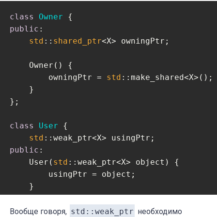
class
Owner
 {
public
:

std
::
shared_ptr
<X> owningPtr;

    Owner() {

        owningPtr = 
std
::make_shared<X>();

    }

};

class
User
 {
std
public
:

    User(
std
::weak_ptr<X> object) {

        usingPtr = object;

    }

void
use
()
{

Вообще говоря,
std::weak_ptr
необходимо