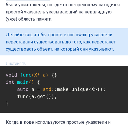
были уничтожены, но где-то по-прежнему находится
простой указатель указывающий на невалидную
(уже) область памяти.
Делайте так, чтобы простые non owning указатели
переставали существовать до того, как перестанет
существовать объект, на который они указывают.
Листинг 10
void
func
(X* a)
int
main
()
{

auto
 a = 
std
::make_unique<X>();

    func(a.get());

}
Когда в коде используются простые указатели и