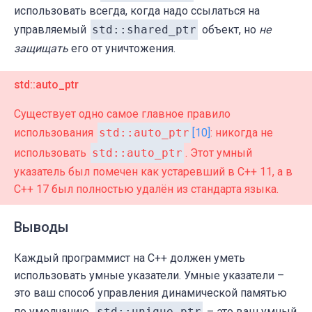
if
 (
std
::
shared_ptr
<X> object = us
использовать всегда, когда надо ссылаться на
	    object->func();

управляемый
std::shared_ptr
объект, но
не
        } 
else
 {

защищать
его от уничтожения.
//Объект уже удалён
        }

std::auto_ptr
    }

};

Существует одно самое главное правило
использования
std::auto_ptr
[10]
: никогда не
int
main
()
{

использовать
std::auto_ptr
. Этот умный
    Owner owner;

указатель был помечен как устаревший в C++ 11, а в
User 
user
(owner.owningPtr)
;

C++ 17 был полностью удалён из стандарта языка.
    user.use();

}
Выводы
Каждый программист на C++ должен уметь
использовать умные указатели. Умные указатели –
это ваш способ управления динамической памятью
по умолчанию.
std::unique_ptr
– это ваш умный