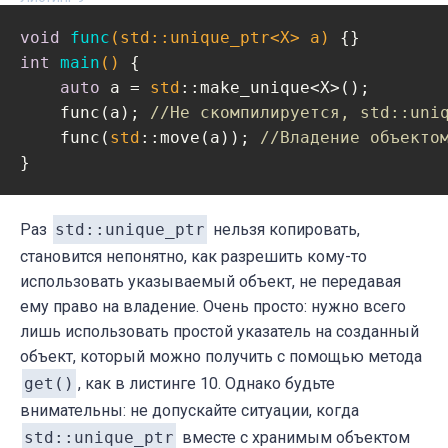
void
func
(
std
::
unique_ptr
<X> a)
int
main
()
{

auto
 a = 
std
::make_unique<X>();

    func(a); 
//Не скомпилируется, std::uni
    func(
std
::move(a)); 
//Владение объекто
}
Раз
std::unique_ptr
нельзя копировать,
становится непонятно, как разрешить кому-то
использовать указываемый объект, не передавая
ему право на владение. Очень просто: нужно всего
лишь использовать простой указатель на созданный
объект, который можно получить с помощью метода
get()
, как в листинге 10. Однако будьте
внимательны: не допускайте ситуации, когда
std::unique_ptr
вместе с хранимым объектом