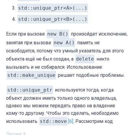
std::unique_ptr<A>(...)
std::unique_ptr<B>(...)
Если при вызове
new B()
произойдет исключение,
занятая при вызове
new A()
память не
освободится, потому что умный указатель для этого
объекта ещё не был создан, а
delete
никто
вызывать и не собирался. Использование
std::make_unique
решает подобные проблемы.
std::unique_ptr
используется тогда, когда
объект должен иметь только одного владельца,
однако мы можем передать право на владение
кому-то другому. Чтобы это сделать, необходимо
использовать
std::move
[6]
. Рассмотрим код:
Листинг 9