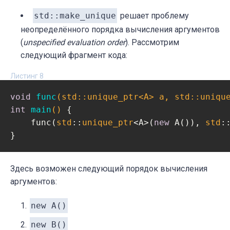
std::make_unique
решает проблему
неопределённого порядка вычисления аргументов
(
unspecified evaluation order
). Рассмотрим
следующий фрагмент кода:
Листинг 8
void
func
(
std
::
unique_ptr
<A> a, 
std
::
uniqu
int
main
()
{

    func(
std
::
unique_ptr
<A>(
new
 A()), 
std
:
}
Здесь возможен следующий порядок вычисления
аргументов:
new A()
new B()