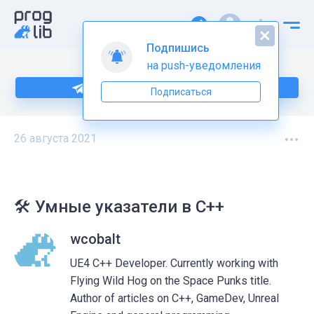
Подпишись
на push-уведомления
Больше информации по C++ тут
Подписаться
26 августа 2021
🛠 Умные указатели в C++
wcobalt
UE4 C++ Developer. Currently working with
Flying Wild Hog on the Space Punks title.
Author of articles on C++, GameDev, Unreal