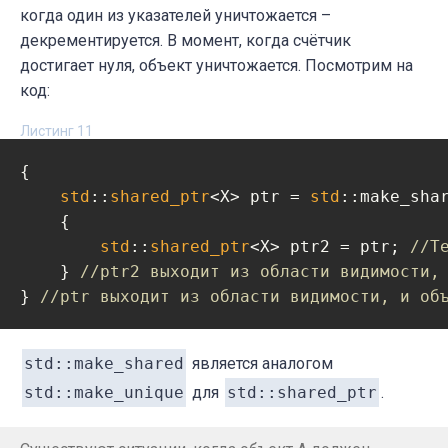
когда один из указателей уничтожается –
декрементируется. В момент, когда счётчик
достигает нуля, объект уничтожается. Посмотрим на
код:
Листинг 11
{

std
::
shared_ptr
<X> ptr = 
std
::make_sha
    {

std
::
shared_ptr
<X> ptr2 = ptr; 
//Т
    } 
//ptr2 выходит из области видимости,
} 
//ptr выходит из области видимости, и об
std::make_shared
является аналогом
std::make_unique
для
std::shared_ptr
.