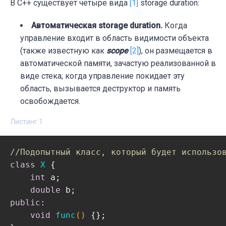
В C++ существует четыре вида
[1]
storage duration:
Автоматическая storage duration.
Когда
управление входит в область видимости объекта
(также известную как
scope
[2]
), он размещается в
автоматической памяти, зачастую реализованной в
виде стека; когда управление покидает эту
область, вызывается деструктор и память
освобождается.
Листинг 1
//Подопытный класс, который будет использо
class
X
 {
int
 a;

double
public
:

void
func
()
{};
