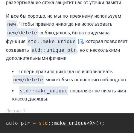
развёртывание стека защитит нас от утечки памяти.
И всё бы хорошо, но мы по-прежнему используем
new
. Чтобы правило никогда не использовать
new/delete
соблюдалось, была придумана
функция
std::make_unique
[5]
, которая позволяет
создавать
std::unique_ptr
, но с несколькими
дополнительными фичами:
Теперь правило никогда не использовать
new/delete
может быть полностью соблюдено.
std::make_unique
позволяет не писать имя
класса дважды:
Листинг 7
auto
 ptr = 
std
::make_unique<X>();