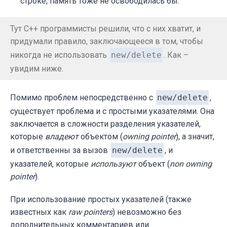
строке, память тоже не освободилась бы.
Тут C++ программисты решили, что с них хватит, и
придумали правило, заключающееся в том, чтобы
никогда не использовать
new/delete
. Как –
увидим ниже.
Помимо проблем непосредственно с
new/delete
,
существует проблема и с простыми указателями. Она
заключается в сложности разделения указателей,
которые
владеют
объектом (
owning pointer
), а значит,
и ответственны за вызов
new/delete
, и
указателей, которые
используют
объект (
non owning
pointer
).
При использование простых указателей (также
известных как
raw pointers
) невозможно без
дополнительных комментариев или