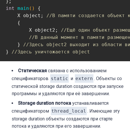
int
main
()
{

    X object; 
//В памяти создается объект 
    {

        X object2; 
//Ещё один объект разме
//В данный момент в памяти размеще
    } 
//Здесь object2 выходит из области в
} 
//Здесь уничтожается object
Статическая
связана с использованием
спецификаторов
static
и
extern
. Объекты со
статической storage duration создаются при запуске
программы и удаляются при её завершении.
Storage duration потока
устанавливается
спецификатором
thread_local
. Имеющие эту
storage duration объекты создаются при старте
потока и удаляются при его завершении.