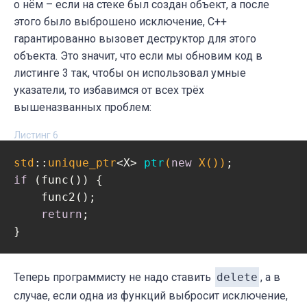
о нём – если на стеке был создан объект, а после
этого было выброшено исключение, C++
гарантированно вызовет деструктор для этого
объекта. Это значит, что если мы обновим код в
листинге 3 так, чтобы он использовал умные
указатели, то избавимся от всех трёх
вышеназванных проблем:
Листинг 6
std
::
unique_ptr
<X> 
ptr
(
new
 X())
if
 (func()) {

    func2();

return
;

}
Теперь программисту не надо ставить
delete
, а в
случае, если одна из функций выбросит исключение,