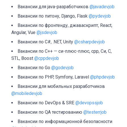
Вакансии для java-разработчиков
@javadevjob
Вакансии по питону, Django, Flask
@pydevjob
Вакансии по фронтенду, джаваскрипт, React,
Angular, Vue
@jsdevjob
Вакансии по C#, .NET, Unity
@csharpdevjob
Вакансии по C++ — си-плюс-плюс, cpp, Си, C,
STL, Boost
@cppdevjob
Вакансии по Go
@godevjob
Вакансии по PHP, Symfony, Laravel
@phpdevjob
Вакансии для мобильных разработчиков
@mobiledevjob
Вакансии по DevOps & SRE
@devopssjob
Вакансии по QA тестированию
@testerrjob
Вакансии по информационной безопасности