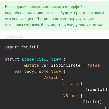
На создании пользовательского интерфейса
подробно останавливаться не будем: просто покажем
его реализацию. Пишите в комментариях, какие
темы вам хотелось бы увидеть в следующих статьях.
LoaderView
import
 SwiftUI

struct
LoaderView
: 
View
{

	@
State
var
 isSpinCircle = 
false
var
 body: some 
View
 {

ZStack
 {

Circle
()

				.frame(wi
VStack
 {

Circle
()

			