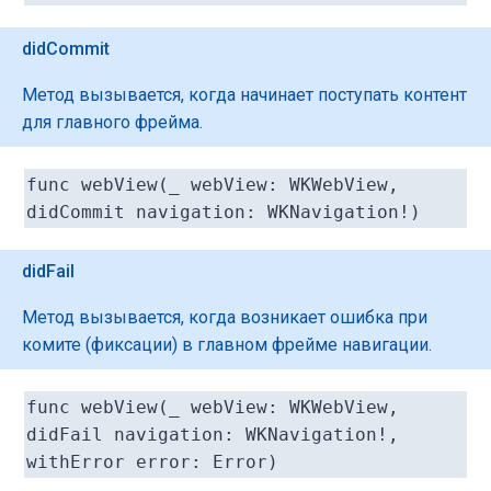
didCommit
Метод вызывается, когда начинает поступать контент
для главного фрейма.
func webView(_ webView: WKWebView,
didCommit navigation: WKNavigation!)
didFail
Метод вызывается, когда возникает ошибка при
комите (фиксации) в главном фрейме навигации.
func webView(_ webView: WKWebView,
didFail navigation: WKNavigation!,
withError error: Error)