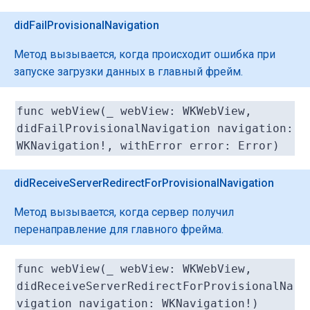
didFailProvisionalNavigation
Метод вызывается, когда происходит ошибка при
запуске загрузки данных в главный фрейм.
func webView(_ webView: WKWebView,
didFailProvisionalNavigation navigation:
WKNavigation!, withError error: Error)
didReceiveServerRedirectForProvisionalNavigation
Метод вызывается, когда сервер получил
перенаправление для главного фрейма.
func webView(_ webView: WKWebView,
didReceiveServerRedirectForProvisionalNa
vigation navigation: WKNavigation!)