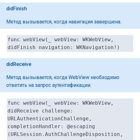
didFinish
Метод вызывается, когда навигация завершена.
func webView(_ webView: WKWebView,
didFinish navigation: WKNavigation!)
didReceive
Метод вызывается, когда WebView необходимо
ответить на запрос аутентификации.
func webView(_ webView: WKWebView,
didReceive challenge:
URLAuthenticationChallenge,
completionHandler: @escaping
(URLSession.AuthChallengeDisposition,