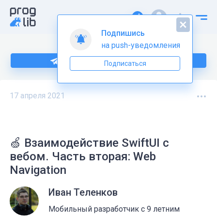
Подпишись
на push-уведомления
Подпишитесь на нас в Telegram
Подписаться
17 апреля 2021
🍏 Взаимодействие SwiftUI с
вебом. Часть вторая: Web
Navigation
Иван Теленков
Мобильный разработчик с 9 летним