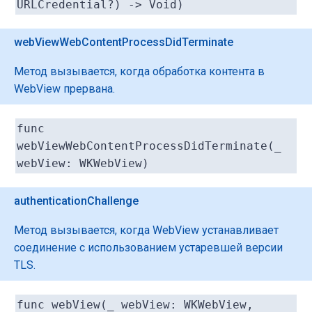
URLCredential?) -> Void)
webViewWebContentProcessDidTerminate
Метод вызывается, когда обработка контента в
WebView прервана.
func
webViewWebContentProcessDidTerminate(_
webView: WKWebView)
authenticationChallenge
Метод вызывается, когда WebView устанавливает
соединение с использованием устаревшей версии
TLS.
func webView(_ webView: WKWebView,