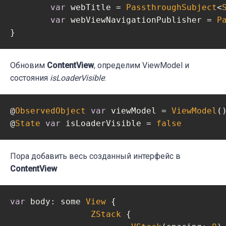
var
 webTitle = 
PassthroughSubject
<
var
 webViewNavigationPublisher = 
P
}
Обновим
ContentView
, определим ViewModel и
состояния
isLoaderVisible
:
@
ObservedObject
var
 viewModel = 
ViewModel
()
@
State
var
 isLoaderVisible = 
false
Пора добавить весь созданный интерфейс в
ContentView
var
 body: some 
View
 {

ZStack
 {
