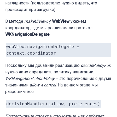
наглядности (пользователю нужно видеть, что
происходит при загрузке).
В методе
makeUIView
, у
WebView
укажем
координатор, где мы реализовали протокол
WKNavigationDelegate
webView.navigationDelegate =
context.coordinator
Поскольку мы добавили реализацию
decidePolicyFor
,
нужно явно определить политику навигации.
WKNavigationActionPolicy
– это перечисление с двумя
значениями
allow
и
cancel
. На данном этапе мы
разрешим все.
decisionHandler(.allow, preferences)
Протестируйте проект и посмотрите, как работает