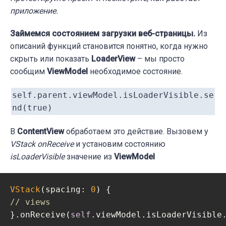
приложение.
Займемся состоянием загрузки веб-страницы.
Из
описаний функций становится понятно, когда нужно
скрыть или показать
LoaderView
– мы просто
сообщим
ViewModel
необходимое состояние.
self.parent.viewModel.isLoaderVisible.se
nd(true)
В
ContentView
обработаем это действие. Вызовем у
VStack
onReceive
и установим состоянию
isLoaderVisible
значение из
ViewModel
VStack
(spacing: 
0
// views
}.onReceive(
self
.viewModel.isLoaderVisible