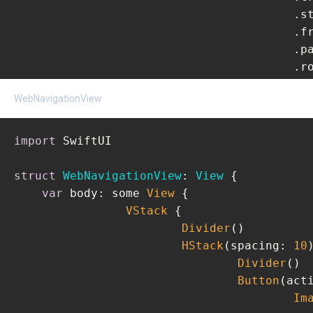
				
			
			
			
				
WebNavigationView
					.onAppear {

					}

import
 SwiftUI

			}

		}

struct
WebNavigationView
: 
View
{

	}

var
 body: some 
View
 {

}

VStack
 {

Divider
()

struct
LoaderView_Previews
: 
PreviewProvide
HStack
(spacing: 
10
)
static
var
 previews: some 
View
 {

Divider
()

LoaderView
()

Button
(acti
    }

Im
}