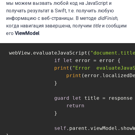
мы можем вызвать любой код на JavaScript и
получать результат в Swift, т.е. получить любую
информацию с веб-страницы. В методе
didFinish
,
когда навигация завершена, получим
title
и сообщим
его
ViewModel
.
 webView.evaluateJavaScript(
"document.titl
if
let
 error = error {

print
(
"Error  evaluateJava
print
(error.localizedDe
                }

guard
let
 title = response
return
                }

self
.parent.viewModel.showW