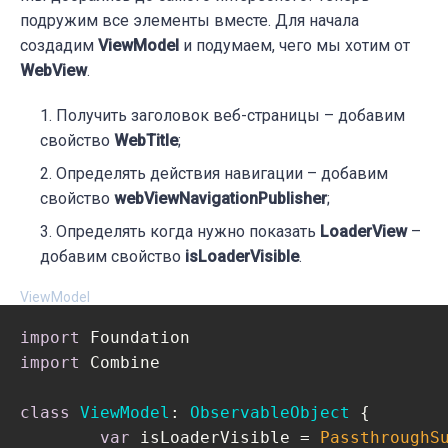
			}

подружим все элементы вместе. Для начала
			.frame(height: 
50
)

создадим
ViewModel
и подумаем, чего мы хотим от
Divider
()

WebView
.
		}

    }

Получить заголовок веб-страницы – добавим
}

свойство
WebTitle
;
Определять действия навигации – добавим
struct
WebNavigationView_Previews
: 
Preview
свойство
webViewNavigationPublisher
;
static
var
 previews: some 
View
 {

WebNavigationView
()

Определять когда нужно показать
LoaderView
–
    }

добавим свойство
isLoaderVisible
.
}
ViewModel
import
import
 Combine

class
ViewModel
: 
ObservableObject
{

var
 isLoaderVisible = 
PassthroughS