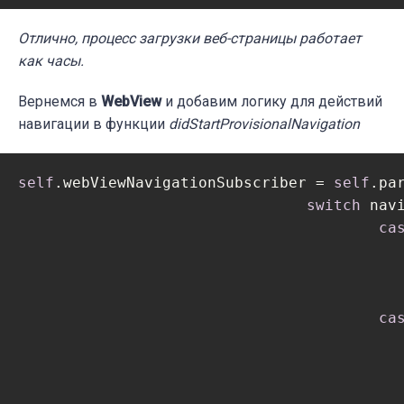
Отлично, процесс загрузки веб-страницы работает
как часы.
Вернемся в
WebView
и добавим логику для действий
навигации в функции
didStartProvisionalNavigation
self
.webViewNavigationSubscriber = 
self
.pa
switch
 navi
ca
							webView.goB
						}
ca
							webView.goFor
						}