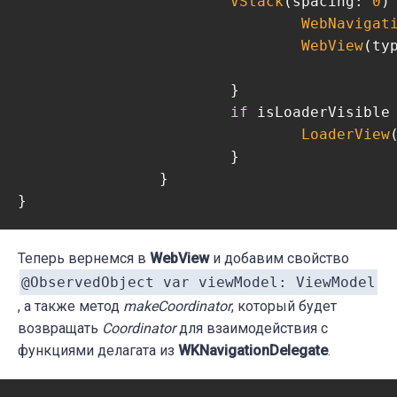
VStack
(spacing: 
0
) 
WebNavigat
WebView
(ty
			}

if
 isLoaderVisible 
LoaderView
(
			}

		}

}
Теперь вернемся в
WebView
и добавим свойство
@ObservedObject var viewModel: ViewModel
, а также метод
makeCoordinator
, который будет
возвращать
Coordinator
для взаимодействия с
функциями делагата из
WKNavigationDelegate
.