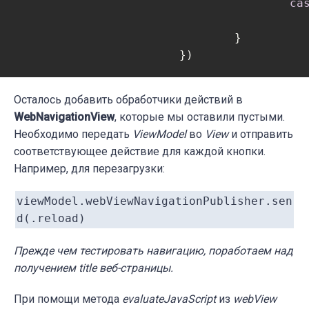
ca
						webView.reload
				}

Осталось добавить обработчики действий в
WebNavigationView
, которые мы оставили пустыми.
Необходимо передать
ViewModel
во
View
и отправить
соответствующее действие для каждой кнопки.
Например, для перезагрузки:
viewModel.webViewNavigationPublisher.sen
d(.reload)
Прежде чем тестировать навигацию, поработаем над
получением title веб-страницы.
При помощи метода
evaluateJavaScript
из
webView