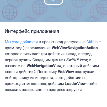
Интерфейс приложения
Мы уже добавили
в проект (код доступен на
GitHub
–
прим. ред.) перечисление
WebViewNavigationAction
,
которое описывает три действия: назад, вперед,
перезагрузить. Создадим для них
SwiftUI View
, и
назовем ее
WebNavigationView
, в который добавим
кнопки действий. Поскольку
WebView
подгружает
веб-страницу из интернета, а это действие не
происходит мгновенно, добавим
LoaderView
чтобы
показать пользователю прогресс загрузки.