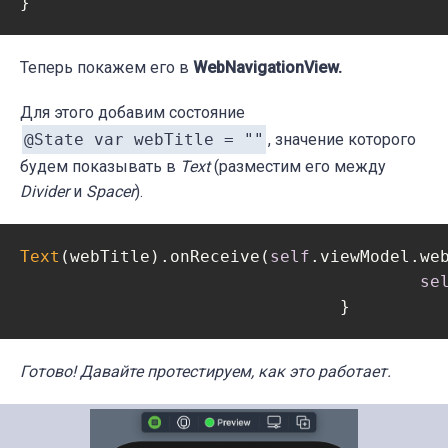
}
Теперь покажем его в
WebNavigationView.
Для этого добавим состояние
@State var webTitle = ""
, значение которого
будем показывать в
Text
(разместим его между
Divider
и
Spacer
).
Text
(webTitle).onReceive(
self
.viewModel.we
se
				}
Готово! Давайте протестируем, как это работает.