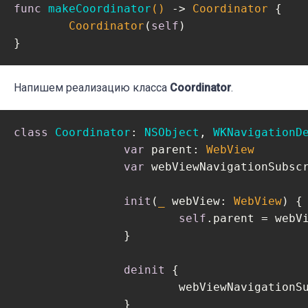
func
makeCoordinator
()
 -> 
Coordinator
 {

Coordinator
(
self
)

}
Напишем реализацию класса
Coordinator
.
class
Coordinator
: 
NSObject
, 
WKNavigationD
var
 parent: 
WebView
var
 webViewNavigationSubsc
init
(
_
 webView: 
WebView
) {

self
.parent = webVi
		}

deinit
 {

			webViewNavigationSubscriber?.cancel()

		}
