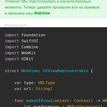
Отлично! Мы подготовились и изучили базовые
моменты. Теперь давайте проверим все на примере
и напишем наш
WebView
.
WebView.swift
import
import
import
import
import
 UIKit

struct
WebView
: 
UIViewRepresentable
{

var
 type: 
URLType
var
 url: 
String?
func
makeUIView
(context: Context)
 -> 
W
let
 preferences = 
WKPreferences
()
