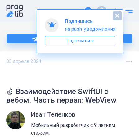
Подпишись
на push-уведомления
Подпишитесь на нас в Telegram
Подписаться
03 апреля 2021
🍏 Взаимодействие SwiftUI с
вебом. Часть первая: WebView
Иван Теленков
Мобильный разработчик с 9 летним
стажем.