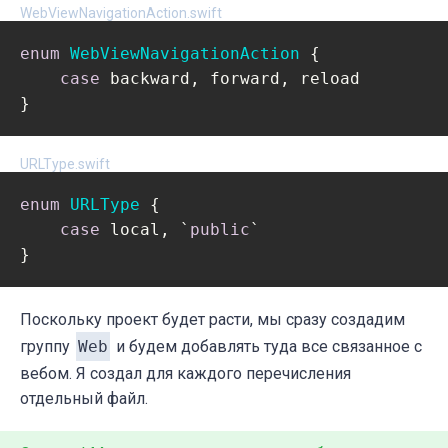
WebViewNavigationAction.swift
enum
WebViewNavigationAction
{

case
 backward, forward, reload

}
URLType.swift
enum
URLType
{

case
 local, `
public
`

}
Поскольку проект будет расти, мы сразу создадим
группу
Web
и будем добавлять туда все связанное с
вебом. Я создал для каждого перечисления
отдельный файл.