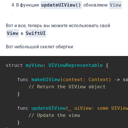
В функции
updateUIView()
обновляем
View
.
Вот и все, теперь вы можете использовать свой
View
в
SwiftUI
.
Вот небольшой скелет обертки:
struct
myView
: 
UIViewRepresentable
{

func
makeUIView
(context: Context)
 -> s
// Return the UIView object
    }

func
updateUIView
(
_
 uiView: some UIVie
// Update the view
    }
