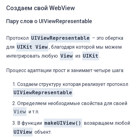
Создаем свой WebView
Пару слов о UIViewRepresentable
Протокол
UIViewRepresentable
– это обертка
для
UIKit View
, благодаря которой мы можем
интегрировать любую
View
из
UIKit
.
Процесс адаптации прост и занимает четыре шага:
Создаем структуру которая реализует протокол
UIViewRepresentable
.
Определяем необходимые свойства для своей
View
и т.п.
В функции
makeUIView()
возвращаем любой
UIView
объект.