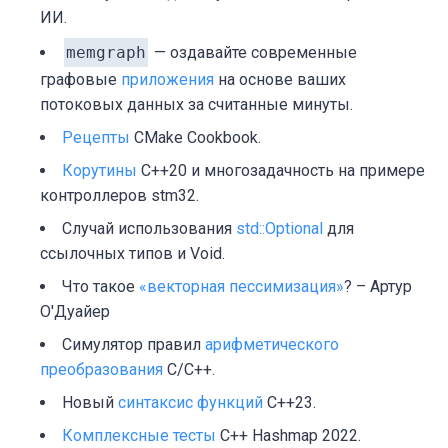
ИИ.
memgraph
— оздавайте современные
графовые
приложения
на основе ваших
потоковых данных за считанные минуты.
Рецепты
CMake Cookbook.
Корутины
C++20 и многозадачность на примере
контроллеров stm32.
Случай использования
std::Optional
для
ссылочных типов и Void.
Что такое
«векторная пессимизация»
? – Артур
О'Дуайер
Симулятор правил
арифметического
преобразования
C/C++.
Новый
синтаксис функций
C++23.
Комплексные тесты
C++ Hashmap 2022.