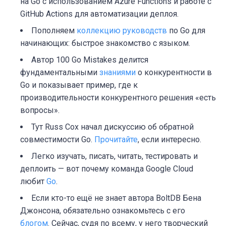
на Go с использованием Azure Functions и работе с
GitHub Actions для автоматизации деплоя.
Пополняем
коллекцию руководств
по Go для
начинающих: быстрое знакомство с языком.
Автор 100 Go Mistakes делится
фундаментальными
знаниями
о конкурентности в
Go и показывает пример, где к
производительности конкурентного решения «есть
вопросы».
Тут Russ Cox начал дискуссию об обратной
совместимости Go.
Прочитайте
, если интересно.
Легко изучать, писать, читать, тестировать и
деплоить — вот почему команда Google Cloud
любит
Go
.
Если кто-то ещё не знает автора BoltDB Бена
Джонсона, обязательно ознакомьтесь с его
блогом
. Сейчас, судя по всему, у него творческий