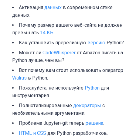
Активация
данных
в современном стеке
данных.
Почему размер вашего веб-сайта не должен
превышать
14 КБ
.
Как установить пререлизную
версию
Python?
Может ли
CodeWhisperer
от Amazon писать на
Python лучше, чем вы?
Вот почему вам стоит использовать оператор
Walrus
в Python.
Пожалуйста, не используйте
Python
для
инструментария.
Полнотипизированные
декораторы
с
необязательными аргументами.
Проблема Jupyter+git теперь
решена
.
HTML и CSS
для Python разработчиков.