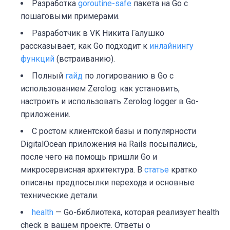
Разработка
goroutine-safe
пакета на Go с
пошаговыми примерами.
Разработчик в VK Никита Галушко
рассказывает, как Go подходит к
инлайнингу
функций
(встраиванию).
Полный
гайд
по логированию в Go с
использованием Zerolog: как установить,
настроить и использовать Zerolog logger в Go-
приложении.
С ростом клиентской базы и популярности
DigitalOcean приложения на Rails посыпались,
после чего на помощь пришли Go и
микросервисная архитектура. В
статье
кратко
описаны предпосылки перехода и основные
технические детали.
health
— Go-библиотека, которая реализует health
check в вашем проекте. Ответы о