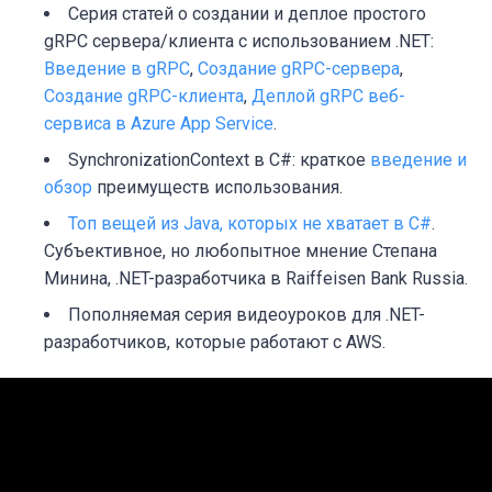
Серия статей о создании и деплое простого
gRPC сервера/клиента с использованием .NET:
Введение в gRPC
,
Создание gRPC-сервера
,
Создание gRPC-клиента
,
Деплой gRPC веб-
сервиса в Azure App Service
.
SynchronizationContext в C#: краткое
введение и
обзор
преимуществ использования.
Топ вещей из Java, которых не хватает в C#
.
Субъективное, но любопытное мнение Степана
Минина, .NET-разработчика в Raiffeisen Bank Russia.
Пополняемая серия видеоуроков для .NET-
разработчиков, которые работают с AWS.