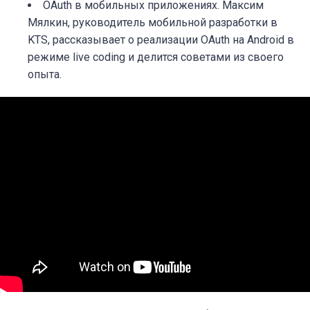
OAuth в мобильных приложениях. Максим
Мялкин, руководитель мобильной разработки в
KTS, рассказывает о реализации OAuth на Android в
режиме live coding и делится советами из своего
опыта.