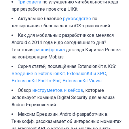
Три совета
по улучшению читабельности кода
при разработке проектов UIKit.
Актуальное базовое
руководство
по
тестированию безопасности iOS-приложений.
Как для мобильных разработчиков менялся
Android с 2014 года и до сегодняшнего дня?
Текстовая
расшифровка
доклада Кирилла Розова
на конференции Mobius.
Серия статей, посвящённая ExtensionKit в iOS:
Введение в Extens ionKit
,
ExtensionKit и XPC
,
ExtensionKit End-to-End
,
ExtensionKit Views
.
Обзор
инструментов и кейсов
, которые
использует команда Digital Security для анализа
Android-приложений.
Максим Бредихин, Android-разработчик в
Тинькофф, рассказывает об интересных моментах
из Fragment API, о которых вы могли не знать.