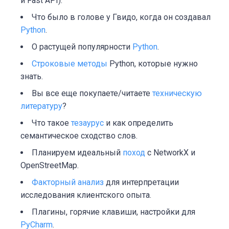
и Fast API).
Что было в голове у Гвидо, когда он создавал
Python
.
О растущей популярности
Python
.
Строковые методы
Python, которые нужно
знать.
Вы все еще покупаете/читаете
техническую
литературу
?
Что такое
тезаурус
и как определить
семантическое сходство слов.
Планируем идеальный
поход
с NetworkX и
OpenStreetMap.
Факторный анализ
для интерпретации
исследования клиентского опыта.
Плагины, горячие клавиши, настройки для
PyCharm
.