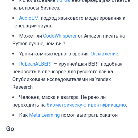
Использование
логов
веб-сервера для ответов
на вопросы бизнеса.
AudioLM
: подход языкового моделирования к
генерации звука.
Может ли
CodeWhisperer
от Amazon писать на
Python лучше, чем вы?
Уроки компьютерного зрения.
Оглавление
.
RuLeanALBERT
— крупнейшая BERT-подобная
нейросеть в опенсорсе для русского языка.
Опубликована исследователями из Yandex
Research.
Человек, маска и аватара. Не рано ли
переходить на
биометрическую идентификацию
.
Как
Meta Learning
помог выиграть хакатон.
Go