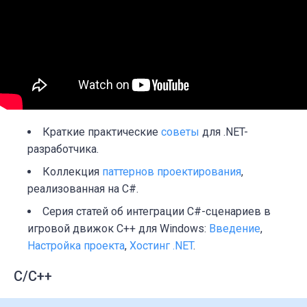
Краткие практические
советы
для .NET-
разработчика.
Коллекция
паттернов проектирования
,
реализованная на C#.
Серия статей об интеграции C#-сценариев в
игровой движок C++ для Windows:
Введение
,
Настройка проекта
,
Хостинг .NET
.
C/C++