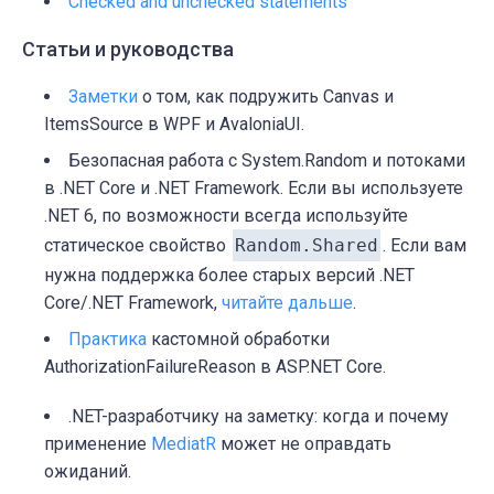
Checked and unchecked statements
Статьи и руководства
Заметки
о том, как подружить Canvas и
ItemsSource в WPF и AvaloniaUI.
Безопасная работа с System.Random и потоками
в .NET Core и .NET Framework. Если вы используете
.NET 6, по возможности всегда используйте
статическое свойство
Random.Shared
. Если вам
нужна поддержка более старых версий .NET
Core/.NET Framework,
читайте дальше
.
Практика
кастомной обработки
AuthorizationFailureReason в ASP.NET Core.
.NET-разработчику на заметку: когда и почему
применение
MediatR
может не оправдать
ожиданий.