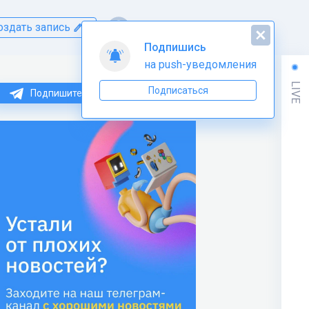
оздать запись
Подпишись
на push-уведомления
LIVE
Подписаться
Подпишитесь на нас в Telegram