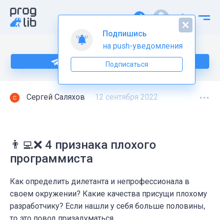
Подпишись
на push-уведомления
Подпишитесь на нас в Telegram
Подписаться
Сергей Саляхов
12 сентября 2022
👨‍💻❌ 4 признака плохого
программиста
Как определить дилетанта и непрофессионала в
своем окружении? Какие качества присущи плохому
разработчику? Если нашли у себя больше половины,
то это повод призадуматься.