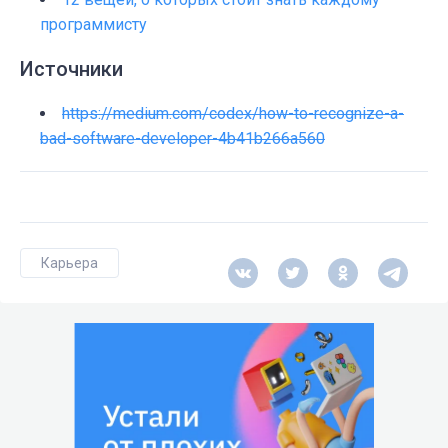
программисту
Источники
https://medium.com/codex/how-to-recognize-a-
bad-software-developer-4b41b266a560
Карьера