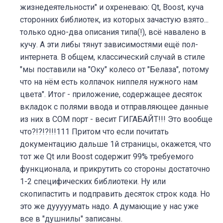
жизнедеятельности" и охреневаю: Qt, Boost, куча
сторонних библиотек, из которых зачастую взято...
только одно-два описания типа(!), всё навалено в
кучу. А эти либы тянут зависимостями ещё пол-
интернета. В общем, классический случай в стиле
"мы поставили на "Оку" колесо от "Белаза", потому
что на нём есть колпачок ниппеля нужного нам
цвета". Итог - приложение, содержащее десяток
вкладок с полями ввода и отправляющее данные
из них в COM порт - весит ГИГАБАЙТ!!! Это вообще
что?!?!?!!!111 Притом что если почитать
документацию дальше 1й страницы, окажется, что
тот же Qt или Boost содержит 99% требуемого
функционала, и прикрутить со стороны достаточно
1-2 специфических библиотеки. Ну или
скопипастить и подправить десяток строк кода. Но
это же дууууумать надо. А думающие у нас уже
все в "душнилы" записаны.