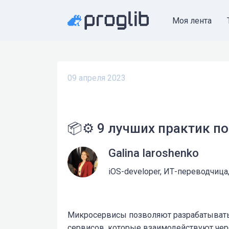
Моя лента
09 апреля 2023
📦⚙️ 9 лучших практик п
Galina Iaroshenko
iOS-developer, ИТ-переводчица,
Микросервисы позволяют разрабатывать
сервисов, которые взаимодействуют чере