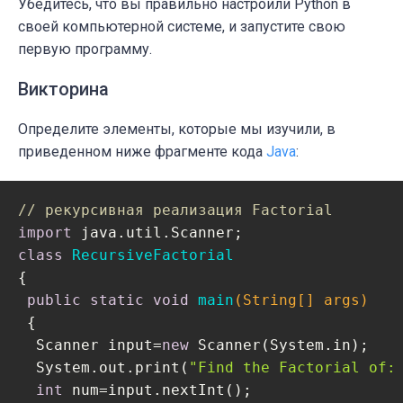
Убедитесь, что вы правильно настроили Python в
своей компьютерной системе, и запустите свою
первую программу.
Викторина
Определите элементы, которые мы изучили, в
приведенном ниже фрагменте кода
Java
:
// рекурсивная реализация Factorial
import
class
RecursiveFactorial
{

public
static
void
main
(String[] args)
{

  Scanner input=
new
 Scanner(System.in);

  System.out.print(
"Find the Factorial of:
int
 num=input.nextInt();
