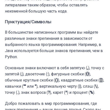
литералами таким образом, чтобы оставлять
неизменной большую часть кода.
Пунктуация/Символы
В большинстве написанных программ вы найдете
различные знаки препинания в зависимости от
выбранного языка программирования. Например, в
Java используется больше знаков препинания, чем в
Python.
Основные знаки включают в себя запятую (
,
), точку с
запятой (
;
), двоеточие (
:
), фигурные скобки (
{}
),
обычные круглые скобки (
()
), квадратные скобки (
[]
),
кавычки (
""
или
''
), вертикальную черту (
|
), слэш (
\
),
точку (
.
), знак вопроса (
?
), карет (
^
) и процент (
%
).
Добро пожаловать в мир программирования, где
знаки препинания – ваши лучшие друзья. Скоро вы