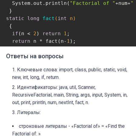
  System.out.println(
"Factorial of "
+num+
"
static
long
fact
(
int
 n)
{

if
(n < 
2
) 
return
1
;

return
 n * fact(n-
1
);

 }

Ответы на вопросы
}
Ключевые слова: import, class, public, static, void,
new, int, long, if, return.
Идентификаторы: java, util, Scanner,
RecursiveFactorial, main, String, args, input, System, in,
out, print, println, num, nextInt, fact, n.
Литералы:
строковые литералы - «Factorial of» = «Find the
Factorial of: »