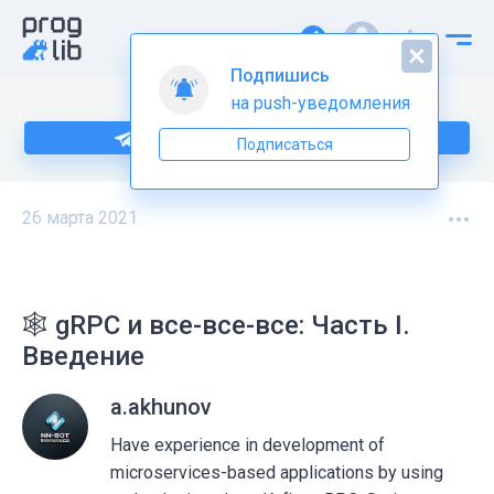
Подпишись
на push-уведомления
Подпишитесь на нас в Telegram
Подписаться
26 марта 2021
🕸 gRPC и все-все-все: Часть I.
Введение
a.akhunov
Have experience in development of
microservices-based applications by using