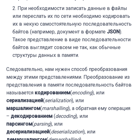
При необходимости записать данные в файлы
или переслать их по сети необходимо кодировать
их в некую самостоятельную последовательность
байтов (например, документ в формате
JSON
).
Такое представление в виде последовательности
байтов выглядит совсем не так, как обычные
структуры данных в памяти.
Следовательно, нам нужен способ преобразования
между этими представлениями. Преобразование из
представления в памяти последовательность байтов
называется
кодированием
(
encoding
), или
сериализацией
(
serialization
), или
маршалингом
(
marshalling
), а обратная ему операция
–
декодированием
(
decoding
), или
парсингом
(
parsing
), или
десериализацией
(
deserialization
), или
демаршалингом
(
demarshalling
).