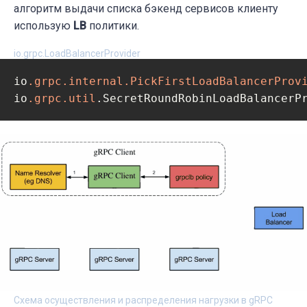
алгоритм выдачи списка бэкенд сервисов клиенту
использую
LB
политики.
io.grpc.LoadBalancerProvider
io
.grpc
.internal
.PickFirstLoadBalancerProv
io
.grpc
.util
.SecretRoundRobinLoadBalancerP
Схема осуществления и распределения нагрузки в gRPC