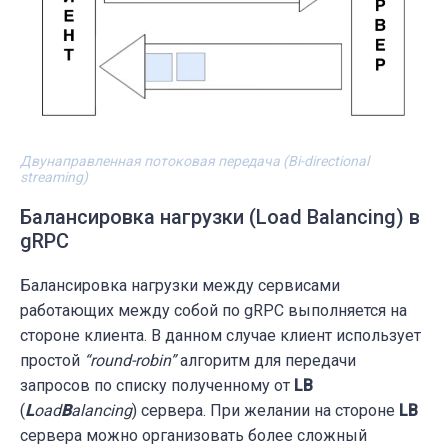
Двунаправленная потоковая передача (Bi-directional
streaming)
Балансировка нагрузки (Load Balancing) в
gRPC
Балансировка нагрузки между сервисами
работающих между собой по gRPC выполняется на
стороне клиента. В данном случае клиент использует
простой
“round-robin”
алгоритм для передачи
запросов по списку полученному от
LB
(
L
oad
B
alancing
) сервера. При желании на стороне
LB
сервера можно организовать более сложный