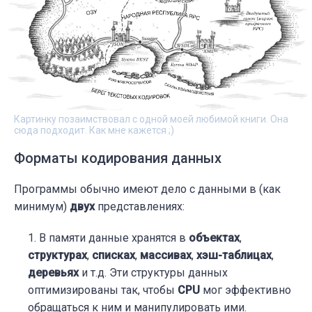
Картинку позаимствовал с одной моей любимой книги. Она
сюда подходит. Как мне кажется ;)
Форматы кодирования данных
Программы обычно имеют дело с данными в (как
минимум)
двух
представлениях:
В памяти данные хранятся в
объектах
,
структурах
,
списках
,
массивах
,
хэш-таблицах
,
деревьях
и т.д. Эти структуры данных
оптимизированы так, чтобы
CPU
мог эффективно
обращаться к ним и манипулировать ими.