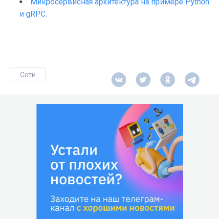
Микросервисная архитектура на примере Python
и gRPC
.
Сети