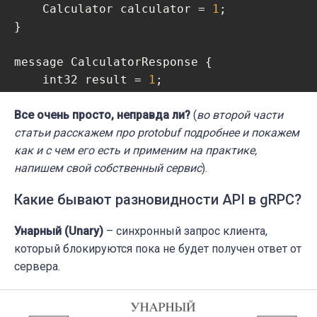
    Calculator calculator = 
1
;

}

message CalculatorResponse {

    int32 result = 
1
;

}

Все очень просто, неправда ли?
(
во второй части
/* Наименование сервиса, который будет осущ
статьи расскажем про protobuf подробнее и покажем
 калькуляцию данных полей xxx и yyy

как и с чем его есть и применим на практике,
*/
напишем свой собственный сервис
).
service CalculatorService {

Какие бывают разновидности API в gRPC?
rpc 
Calculator
(CalculatorRequest)
retu
Унарный (Unary)
– синхронный запрос клиента,
который блокируются пока не будет получен ответ от
сервера.