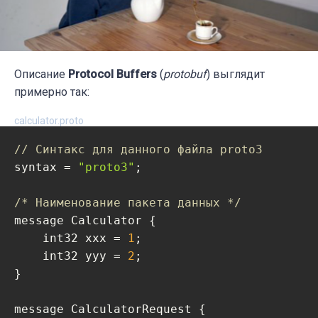
Описание
Protocol Buffers
(
protobuf
) выглядит
примерно так:
calculator.proto
// Синтакс для данного файла proto3
syntax = 
"proto3"
;

/* Наименование пакета данных */
message Calculator {

    int32 xxx = 
1
;

    int32 yyy = 
2
;

}

message CalculatorRequest {
