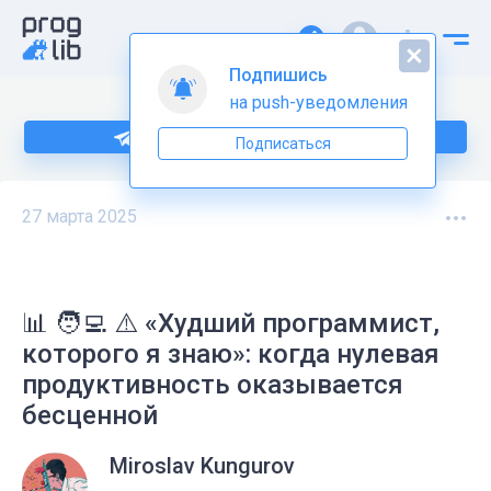
Подпишись
на push-уведомления
Подпишитесь на нас в Telegram
Подписаться
27 марта 2025
📊 🧑‍💻 ⚠️ «Худший программист,
которого я знаю»: когда нулевая
продуктивность оказывается
бесценной
Miroslav Kungurov