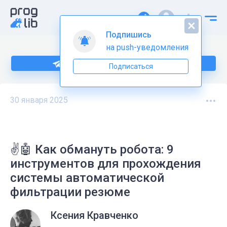
Подпишись
на push-уведомления
Подпишитесь на нас в Telegram
Подписаться
30 января 2025
✌️🤖 Как обмануть робота: 9
инструментов для прохождения
системы автоматической
фильтрации резюме
Ксения Кравченко