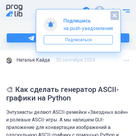
Подпишись
на push-уведомления
Больше информации по Python тут
Подписаться
Наталья Кайда
30 сентября 2024
🎨 Как сделать генератор ASCII-
графики на Python
Энтузиасты делают ASCII-ремейки «Звездных войн»
и ролевые ASCII-игры. А мы напишем GUI-
приложение для конвертации изображений в
олдскульную ASCII-графику с помощью Python и