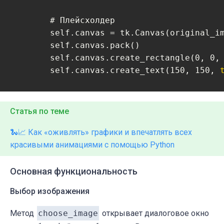
        # Плейсхолдер

        self.canvas = tk.Canvas(original_i
        self.canvas.pack()

        self.canvas.create_rectangle(0, 0,
        self.canvas.create_text(150, 150, 
        # Текстовое поле для вывода ASCII-а
        ascii_text_frame = tk.Frame(main_fr
Статья по теме
        ascii_text_frame.pack(
side
=
"right"
🐍📈 Как «оживлять» графики и впечатлять всех
        self.ascii_text = tk.Text(ascii_te
красивыми анимациями с помощью Python
        self.ascii_text.pack(
side
=
"top"
, 
p
        # Кнопки

Основная функциональность
        button_frame = tk.Frame(self)

Выбор изображения
        button_frame.pack(
pady
=10)

        choose_image_button = tk.Button(bu
Метод
choose
_
image
открывает диалоговое окно
        choose_image_button.pack(
side
=
"lef