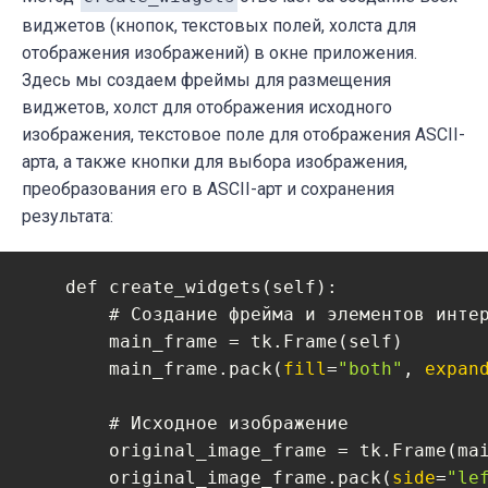
виджетов (кнопок, текстовых полей, холста для
отображения изображений) в окне приложения.
Здесь мы создаем фреймы для размещения
виджетов, холст для отображения исходного
изображения, текстовое поле для отображения ASCII-
арта, а также кнопки для выбора изображения,
преобразования его в ASCII-арт и сохранения
результата:
    def create_widgets(self):

        # Создание фрейма и элементов интер
        main_frame = tk.Frame(self)

        main_frame.pack(
fill
=
"both"
, 
expan
        # Исходное изображение

        original_image_frame = tk.Frame(mai
        original_image_frame.pack(
side
=
"le