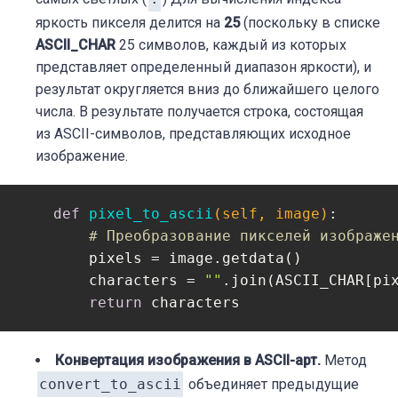
яркость пикселя делится на
25
(поскольку в списке
ASCII_CHAR
25 символов, каждый из которых
представляет определенный диапазон яркости), и
результат округляется вниз до ближайшего целого
числа. В результате получается строка, состоящая
из ASCII-символов, представляющих исходное
изображение.
def
pixel_to_ascii
(self, image)
:
# Преобразованиe пикселей изображе
        pixels = image.getdata()

        characters = 
""
.join(ASCII_CHAR[pi
return
 characters
Конвертация изображения в ASCII-арт.
Метод
convert_to_ascii
объединяет предыдущие