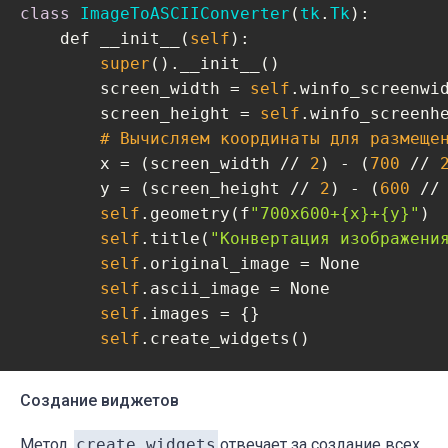
class
ImageToASCIIConverter
(
tk
.
Tk
):
    def __init__(
self
):

super
().__init__()

        screen_width = 
self
.winfo_screenwid
        screen_height = 
self
.winfo_screenh
        # Вычисляем координаты для размеще
        x = (screen_width // 
2
) - (
700
 // 
        y = (screen_height // 
2
) - (
600
 //
self
.geometry(f
"700x600+{x}+{y}"
)

self
.title(
"Конвертация изображени
self
.original_image = None

self
.ascii_image = None

self
.images = {}

self
.create_widgets()
Создание виджетов
Метод
create_widgets
отвечает за создание всех