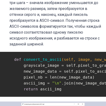
три шага – sначала изображение уменьшается до
желаемого размера, затем преобразуется в
оттенки серого и, наконец, каждый пиксель
преобразуется в ASCII-символ. Полученная строка
ASCII-символов форматируется так, чтобы каждый
символ соответствовал одному пикселю
исходного изображения, и разбивается на строки с
заданной шириной.
def
convert_to_ascii
(self, image, new_
        grayscale_image = self.pixel_to_gra
        new_image_data = self.pixel_to_asci
        pixel_nb = len(new_image_data)

        ascii_img = 
"\n"
.join(new_image_da
return
 ascii_img