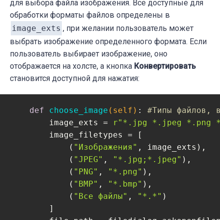
для выбора файла изображения. Все доступные для
        self.convert_button = tk.Button(bu
обработки форматы файлов определены в
        self.convert_button.pack(
side
=
"lef
image_exts
, при желании пользователь может
        self.save_button = tk.Button(butto
выбрать изображение определенного формата. Если
        self.save_button.pack(
side
=
"left"
,
пользователь выбирает изображение, оно
отображается на холсте, а кнопка
Конвертировать
становится доступной для нажатия:
def
choose_image
(self)
:
#Типы файлов, 
        image_exts = 
r"*.jpg *.jpeg *.png 
        image_filetypes = [

            (
"Изображения"
, image_exts),

            (
"JPEG"
, 
"*.jpg;*.jpeg"
),

            (
"PNG"
, 
"*.png"
),

            (
"BMP"
, 
"*.bmp"
),

            (
"Все файлы"
, 
"*.*"
)

        ]
