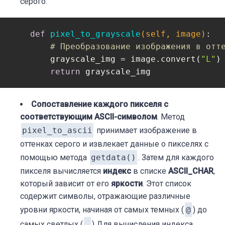
серого.
def
pixel_to_grayscale
(self, image)
:
# Преобразование изображения в отт
        grayscale_img = image.convert(
"L"
)

return
 grayscale_img
Сопоставление каждого пикселя с
соответствующим ASCII-символом
. Метод
pixel_to_ascii
принимает изображение в
оттенках серого и извлекает данные о пикселях с
помощью метода
getdata()
. Затем для каждого
пикселя вычисляется
индекс
в списке
ASCII_CHAR
,
который зависит от его
яркости
. Этот список
содержит символы, отражающие различные
уровни яркости, начиная от самых темных (
@
) до
самых светлых (
.
) Для вычисления индекса