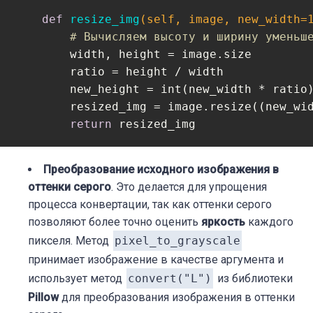
def
resize_img
(self, image, new_width=
# Вычисляем высоту и ширину уменьш
        width, height = image.size

        ratio = height / width 

        new_height = int(new_width * ratio)
        resized_img = image.resize((new_wid
return
 resized_img
Преобразование исходного изображения в
оттенки серого
. Это делается для упрощения
процесса конвертации, так как оттенки серого
позволяют более точно оценить
яркость
каждого
пикселя. Метод
pixel_to_grayscale
принимает изображение в качестве аргумента и
использует метод
convert("L")
из библиотеки
Pillow
для преобразования изображения в оттенки