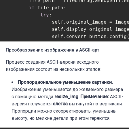
        file_path = filedialog.askopenfilen
if
 file_path:

try
:

                self.original_image = Image
                self.display_original_imag
                self.convert_button.config
except
 Exception 
as
 e:

Преобразование изображения в ASCII-арт
                print(
f"Ошибка при открыти
Процесс создания ASCII-версии исходного
изображения состоит из нескольких этапов:
Пропорциональное уменьшение картинки.
Изображение уменьшается до желаемого размера
с помощью метода
resize_img
.
Примечание:
ASCII-
версия получается
слегка
вытянутой по вертикали.
Пропорции можно скорректировать, уменьшив
высоту, но мелкие детали при этом теряются.