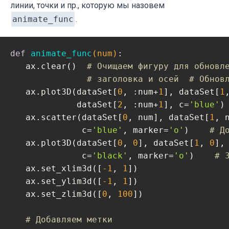
линии, точки и пр., которую мы назовем
animate_func
.
def
animate_func
(num)
:
   ax.clear()  
# Очищаем фигуру для обновл
# заголовка и осей  # Обнов
   ax.plot3D(dataSet[
0
, :num+
1
], dataSet[
1
             dataSet[
2
, :num+
1
], c=
'blue'
)
   ax.scatter(dataSet[
0
, num], dataSet[
1
, 
              c=
'blue'
, marker=
'o'
)    
# Д
   ax.plot3D(dataSet[
0
, 
0
], dataSet[
1
, 
0
],
              c=
'black'
, marker=
'o'
)    
# 
   ax.set_xlim3d([
-1
, 
1
])

   ax.set_ylim3d([
-1
, 
1
])

   ax.set_zlim3d([
0
, 
100
])

# Добавляем метки