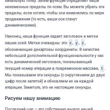
начальную точку. Затем функция определяет наши
неизменные пределы по осям. Вы можете убрать эти
пределы, если хотите, чтобы оси изменялись по мере
продвижения (то есть, ваши оси станут
динамическими).
Наконец, наша функция задает заголовок и метки
наших осей. Метки очевидны: это
x
,
y
,
z
,
обозначающие декартовы координаты. В качестве
небольшой дополнительной функциональности у нас
есть динамический заголовок, показывающий
текущий номер итерации в повременном массиве,
t
.
Мы показываем эти секунды (с округлением до двух
цифр после запятой) и обновляем их на каждой
итерации. Заметьте, это не настоящие секунды.
Рисуем нашу анимацию
Последний шаг – это собственно вывод нашей