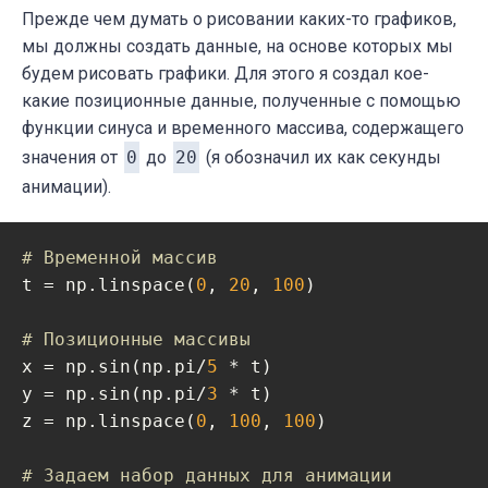
Прежде чем думать о рисовании каких-то графиков,
мы должны создать данные, на основе которых мы
будем рисовать графики. Для этого я создал кое-
какие позиционные данные, полученные с помощью
функции синуса и временного массива, содержащего
значения от
0
до
20
(я обозначил их как секунды
анимации).
# Временной массив
t = np.linspace(
0
, 
20
, 
100
)

# Позиционные массивы
x = np.sin(np.pi/
5
 * t)

y = np.sin(np.pi/
3
 * t)

z = np.linspace(
0
, 
100
, 
100
)

# Задаем набор данных для анимации