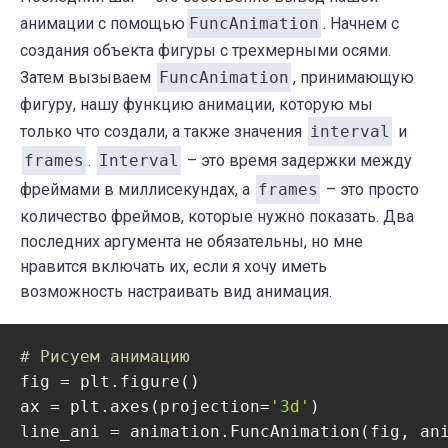
анимации с помощью
FuncAnimation
. Начнем с
создания объекта фигуры с трехмерными осями.
Затем вызываем
FuncAnimation
, принимающую
фигуру, нашу функцию анимации, которую мы
только что создали, а также значения
interval
и
frames
.
Interval
– это время задержки между
фреймами в миллисекундах, а
frames
– это просто
количество фреймов, которые нужно показать. Два
последних аргумента не обязательны, но мне
нравится включать их, если я хочу иметь
возможность настраивать вид анимация.
# Рисуем анимацию
fig = plt.figure()

ax = plt.axes(projection=
'3d'
)

line_ani = animation.FuncAnimation(fig, an