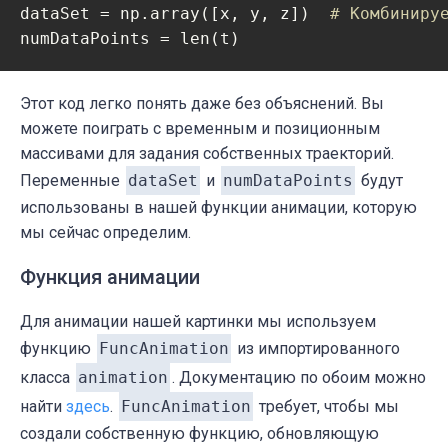
dataSet = np.array([x, y, z])  
# Комбиниру
numDataPoints = len(t)
Этот код легко понять даже без объяснений. Вы
можете поиграть с временным и позиционным
массивами для задания собственных траекторий.
Переменные
dataSet
и
numDataPoints
будут
использованы в нашей функции анимации, которую
мы сейчас определим.
Функция анимации
Для анимации нашей картинки мы используем
функцию
FuncAnimation
из импортированного
класса
animation
. Документацию по обоим можно
найти
здесь
.
FuncAnimation
требует, чтобы мы
создали собственную функцию, обновляющую