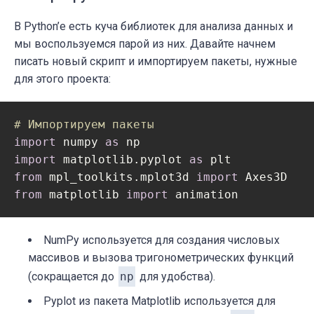
В Python’е есть куча библиотек для анализа данных и
мы воспользуемся парой из них. Давайте начнем
писать новый скрипт и импортируем пакеты, нужные
для этого проекта:
# Импортируем пакеты
import
 numpy 
as
import
 matplotlib.pyplot 
as
from
 mpl_toolkits.mplot3d 
import
from
 matplotlib 
import
 animation
NumPy
используется для создания числовых
массивов и вызова тригонометрических функций
(сокращается до
np
для удобства).
Pyplot
из пакета
Matplotlib
используется для