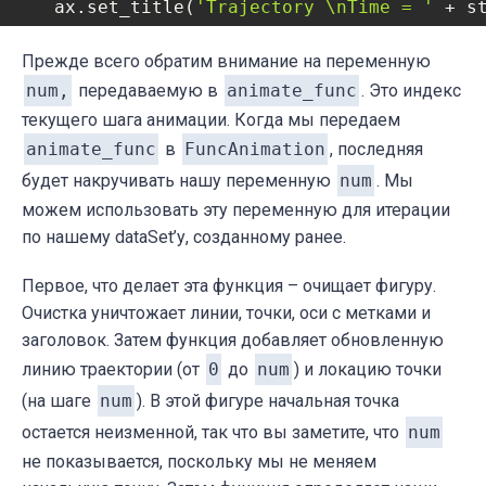
   ax.set_title(
'Trajectory \nTime = '
 + s
   ax.set_xlabel(
'x'
)

   ax.set_ylabel(
Прежде всего обратим внимание на переменную
'y'
)

   ax.set_zlabel(
'z'
)
num
,
передаваемую в
animate_func
. Это индекс
текущего шага анимации. Когда мы передаем
animate_func
в
FuncAnimation
, последняя
будет накручивать нашу переменную
num
. Мы
можем использовать эту переменную для итерации
по нашему
dataSet
’у, созданному ранее.
Первое, что делает эта функция – очищает фигуру.
Очистка уничтожает линии, точки, оси с метками и
заголовок. Затем функция добавляет обновленную
линию траектории (от
0
до
num
) и локацию точки
(на шаге
num
). В этой фигуре начальная точка
остается неизменной, так что вы заметите, что
num
не показывается, поскольку мы не меняем