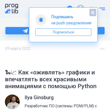
Подпишись
на push-уведомления
Больше информации по Python тут
Подписаться
29 марта 2022
🐍📈 Как «оживлять» графики и
впечатлять всех красивыми
анимациями с помощью Python
Ilya Ginsburg
Разработчик ПО (системы PDM/PLM) с