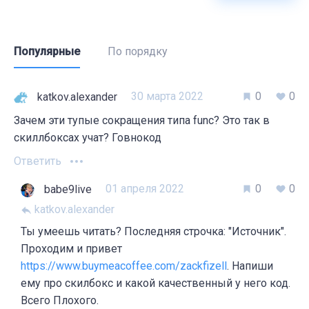
Популярные
По порядку
30 марта 2022
0
0
katkov.alexander
Зачем эти тупые сокращения типа func? Это так в
скиллбоксах учат? Говнокод
Ответить
01 апреля 2022
0
0
babe9live
katkov.alexander
Ты умеешь читать? Последняя строчка: "Источник".
Проходим и привет
https://www.buymeacoffee.com/zackfizell
. Напиши
ему про скилбокс и какой качественный у него код.
Всего Плохого.