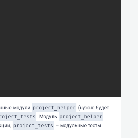
анные модули
project_helper
(нужно будет
roject_tests
. Модуль
project_helper
кции,
project_tests
– модульные тесты.