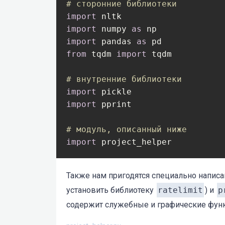
# сторонние библиотеки
import
import
 numpy 
as
import
 pandas 
as
from
 tqdm 
import
 tqdm

# внутренние библиотеки
import
import
 pprint

# модуль, описанный ниже
import
 project_helper
Также нам пригодятся специально напис
установить библиотеку
ratelimit
) и
p
содержит служебные и графические фун