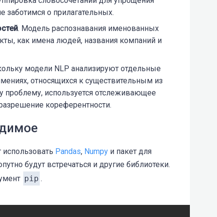
руппировка словосочетаний для упрощения
не заботимся о прилагательных.
остей
. Модель распознавания именованных
кты, как имена людей, названия компаний и
скольку модели NLP анализируют отдельные
имениях, относящихся к существительным из
ту проблему, используется отслеживающее
разрешение кореферентности.
одимое
т использовать
Pandas
,
Numpy
и пакет для
Попутно будут встречаться и другие библиотеки.
румент
pip
.