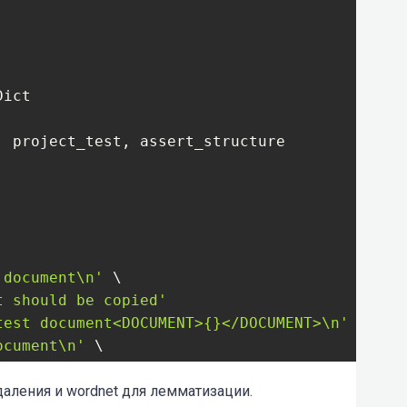
, fields, field_length_limit=
50
)
:
ict

, project_test, assert_structure

'
.format(indentation)

eld])

 in output
 document\n'
 \

 str):

t should be copied'
{}\''
.format(value.replace(
'\n'
, 
'\\n'
))

test document<DOCUMENT>{}</DOCUMENT>\n'
 \

ocument\n'
 \

value)

ncluded.'
.format(doc)

даления и wordnet для лемматизации.
g if it gets too long