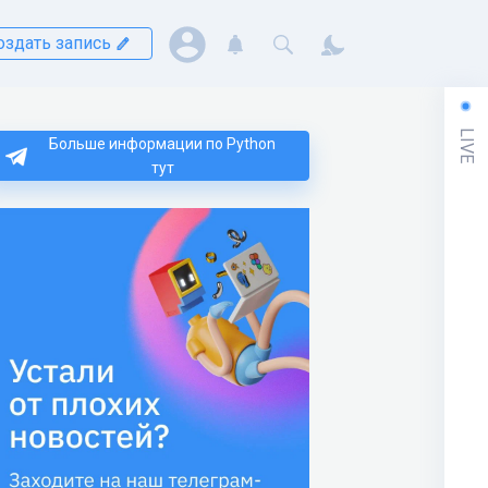
оздать запись
LIVE
Больше информации по Python
тут