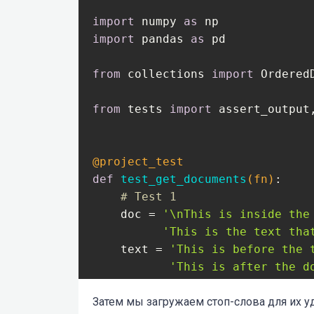
import
 numpy 
as
import
 pandas 
as
 pd

def
print_ten_k_data
(ten_k_data
    indentation = 
'  '
from
 collections 
import
 OrderedD
    print(
'['
)

from
 tests 
import
 assert_output
for
 ten_k 
in
 ten_k_data:

        print_statement = 
'{}{{
for
 field 
in
 fields:

@project_test
            value = str(ten_k[fi
def
test_get_documents
(fn)
:
# Test 1
# Show return lines
    doc = 
'\nThis is inside the
if
 isinstance(value,
'This is the text tha
                value_str = 
'\'
    text = 
'This is before the 
else
:

'This is after the d
                value_str = str(
'This shouldn\t be i
Затем мы загружаем стоп-слова для их у
# Cut off the strin