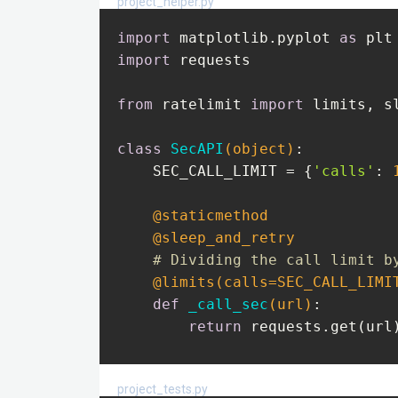
project_helper.py
import
 matplotlib.pyplot 
as
import
 requests

from
 ratelimit 
import
 limits, s
class
SecAPI
(object)
:
    SEC_CALL_LIMIT = {
'calls'
: 
    @staticmethod
    @sleep_and_retry
# Dividing the call limit b
    @limits(calls=SEC_CALL_LIMI
def
_call_sec
(url)
:
return
 requests.get(url)
def
get
(self, url)
:
project_tests.py
return
 self._call_sec(ur