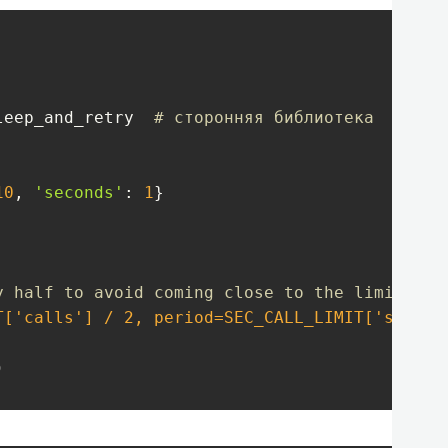
leep_and_retry  
# сторонняя библиотека
10
, 
'seconds'
: 
1
}

y half to avoid coming close to the limit
T['calls'] / 2, period=SEC_CALL_LIMIT['second


l).text
