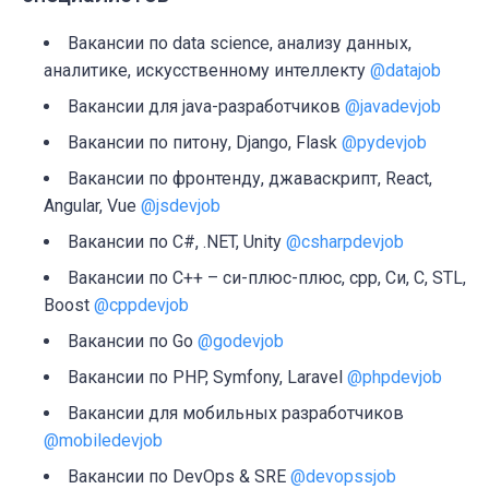
Вакансии по data science, анализу данных,
аналитике, искусственному интеллекту
@datajob
Вакансии для java-разработчиков
@javadevjob
Вакансии по питону, Django, Flask
@pydevjob
Вакансии по фронтенду, джаваскрипт, React,
Angular, Vue
@jsdevjob
Вакансии по C#, .NET, Unity
@csharpdevjob
Вакансии по C++ – си-плюс-плюс, cpp, Си, C, STL,
Boost
@cppdevjob
Вакансии по Go
@godevjob
Вакансии по PHP, Symfony, Laravel
@phpdevjob
Вакансии для мобильных разработчиков
@mobiledevjob
Вакансии по DevOps & SRE
@devopssjob