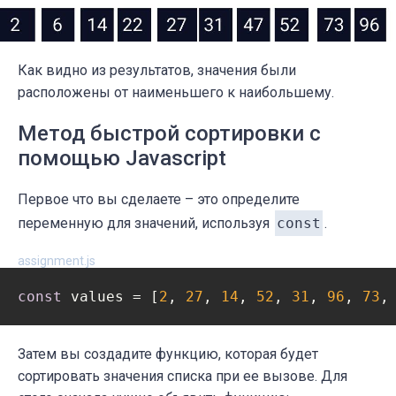
Как видно из результатов, значения были
расположены от наименьшего к наибольшему.
Метод быстрой сортировки с
помощью Javascript
Первое что вы сделаете – это определите
переменную для значений, используя
const
.
assignment.js
const
 values = [
2
, 
27
, 
14
, 
52
, 
31
, 
96
, 
73
,
Затем вы создадите функцию, которая будет
сортировать значения списка при ее вызове. Для