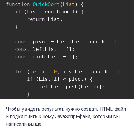
function
QuickSort
(
List
) 
{

if
 (List.length <= 
1
) {

return
 List;

   }

const
 pivot = List[List.length - 
1
];

const
 leftList = [];

const
 rightList = [];

for
 (
let
 i = 
0
; i < List.length - 
1
; i++
if
 (List[i] < pivot) {

           leftList.push(List[i]);

       }

else
 {

           rightList.push(List[i])

Чтобы увидеть результат, нужно создать HTML-файл
       }

и подключить к нему JavaScript-файл, который вы
   }

написали выше.