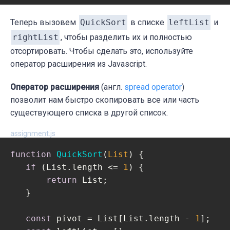
           rightList.push(List[i])

       }

Теперь вызовем
QuickSort
в списке
leftList
и
   }

rightList
, чтобы разделить их и полностью
отсортировать. Чтобы сделать это, используйте
оператор расширения из Javascript.
Оператор расширения
(англ.
spread operator
)
позволит нам быстро скопировать все или часть
существующего списка в другой список.
assignment.js
function
QuickSort
(
List
) 
{

if
 (List.length <= 
1
) {

return
 List;

   }

const
 pivot = List[List.length - 
1
];
