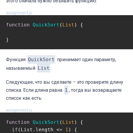
этого сначала нужно объявить функцию:
assignment.js
function
QuickSort
(
List
) 
{

Функция
QuickSort
принимает один параметр,
называемый
List
.
Следующее, что вы сделаете – это проверите длину
списка. Если длина равна
1
, тогда вы возвращаете
список как есть:
assignment.js
function
QuickSort
(
List
) 
{

if
(List.length <= 
1
) {
