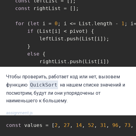
const
 leftList = [];

const
 rightList = [];

for
 (
let
 i = 
0
; i <= List.length - 
1
; i+
if
 (List[i] < pivot) {

           leftList.push(List[i]);

       }

else
 {

           rightList.push(List[i])

       }

   }

Чтобы проверить, работает код или нет, вызовем
функцию
QuickSort
на нашем списке значений и
return
 [...QuickSort(leftList), pivot, .
посмотрим, будут ли они упорядочены от
наименьшего к большему.
assignment.js
const
 values = [
2
, 
27
, 
14
, 
52
, 
31
, 
96
, 
73
,