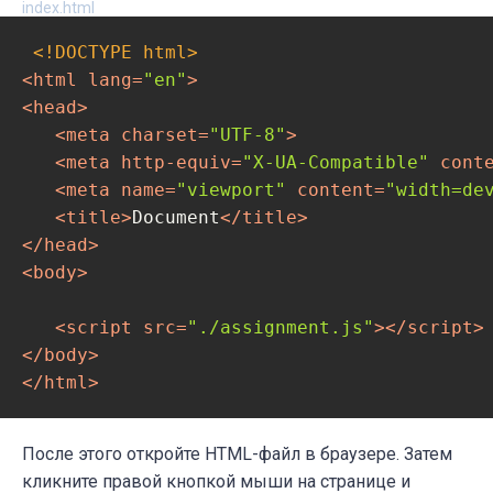
index.html
return
 [...QuickSort(leftList), pivot, .
}

<!DOCTYPE 
html
>
<
html
lang
=
"en"
>
console
<
head
>
<
meta
charset
=
"UTF-8"
>
<
meta
http-equiv
=
"X-UA-Compatible"
cont
<
meta
name
=
"viewport"
content
=
"width=de
<
title
>
Document
</
title
>
</
head
>
<
body
>
<
script
src
=
"./assignment.js"
>
</
script
>
</
body
>
</
html
>
После этого откройте HTML-файл в браузере. Затем
кликните правой кнопкой мыши на странице и