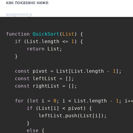
как показано ниже.
assignment.js
function
QuickSort
(
List
) 
{

if
 (List.length <= 
1
) {

return
 List;

   }

const
 pivot = List[List.length - 
1
];

const
 leftList = [];

const
 rightList = [];

for
 (
let
 i = 
0
; i < List.length - 
1
; i++
if
 (List[i] < pivot) {

           leftList.push(List[i]);

       }

else
 {
