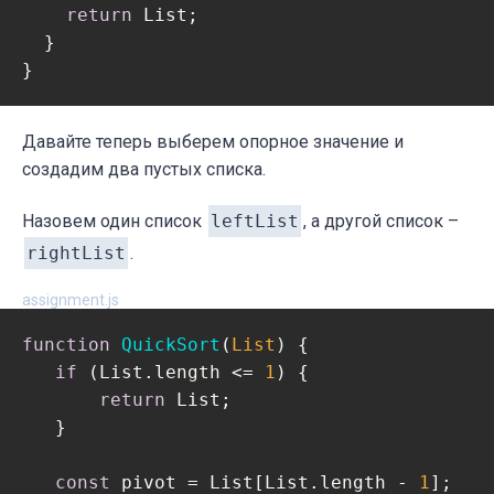
return
 List;

  }

Давайте теперь выберем опорное значение и
создадим два пустых списка.
Назовем один список
leftList
, а другой список –
rightList
.
assignment.js
function
QuickSort
(
List
) 
{

if
 (List.length <= 
1
) {

return
 List;

   }

const
 pivot = List[List.length - 
1
];
