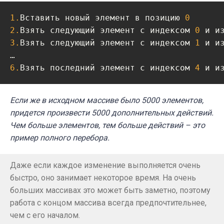
1.
Вставить новый элемент в позицию 
0
2.
Взять следующий элемент с индексом 
0
 и и
3.
Взять следующий элемент с индексом 
1
 и и
6.
Взять последний элемент с индексом 
4
 и и
Если же в исходном массиве было 5000 элементов,
придется произвести 5000 дополнительных действий.
Чем больше элементов, тем больше действий – это
пример полного перебора.
Даже если каждое изменение выполняется очень
быстро, оно занимает некоторое время. На очень
больших массивах это может быть заметно, поэтому
работа с концом массива всегда предпочтительнее,
чем с его началом.