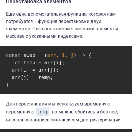
Перестановка элементов
Еще одна вспомогательная функция, которая нам
потребуется – функция перестановки двух
элементов. Она просто меняет местами элементы
массива с указанными индексами:
const
 swap = 
(
arr, i, j
) =>
 {

let
 temp = arr[i];

  arr[i] = arr[j];

  arr[j] = temp;

Для перестановки мы используем временную
переменную
temp
, но можно обойтись и без нее,
воспользовавшись синтаксисом деструктуризации: