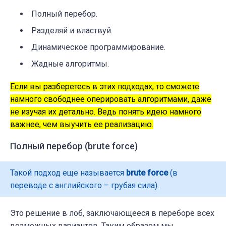
Полный перебор.
Разделяй и властвуй.
Динамическое программирование.
Жадные алгоритмы.
Если вы разберетесь в этих подходах, то сможете
намного свободнее оперировать алгоритмами, даже
не изучая их детально. Ведь понять идею намного
важнее, чем выучить ее реализацию.
Полный перебор (brute force)
Такой подход еще называется
brute force
(в
переводе с английского – грубая сила).
Это решение в лоб, заключающееся в переборе всех
возможных вариантов. Таким образом мы