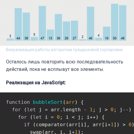
Визуализация работы алгоритма пузырьковой сортировки.
Осталось лишь повторить всю последовательность
действий, пока не всплывут все элементы.
Реализация на JavaScript:
function
bubbleSort
(
arr
) 
{

for
 (
let
 j = arr.length - 
1
; j > 
0
; j--) 
for
 (
let
 i = 
0
; i < j; i++) {

if
 (comparator(arr[i], arr[i+
1
]) > 
0
)
        swap(arr, i, i+
1
);
