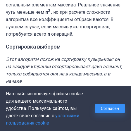
остальным элементам массива. Реальное значение
2
чуть меньше чем
n
, но при расчете сложности
алгоритма все коэффициенты отбрасываются. В
лучшем случае, если массив уже отсортирован,
потребуется всего
n
операций.
Сортировка выбором
Этот алгоритм похож на сортировку пузырьком: он
на каждой итерации отсортировывает один элемент,
только собираются они не в конце массива, а в
начале.
Наш сайт использует файлы cookie
Алгоритм также начинает с первого элемента
для вашего максимального
массива и движется направо. Он сравнивает
удобства. Пользуясь сайтом, вы
Согласен
элементы попарно и отбирает минимальный из них.
даете свое согласие с
условиями
Найденный минимум меняется местами с первым не
пользования cookie
отсортированным элементом в начале массива.