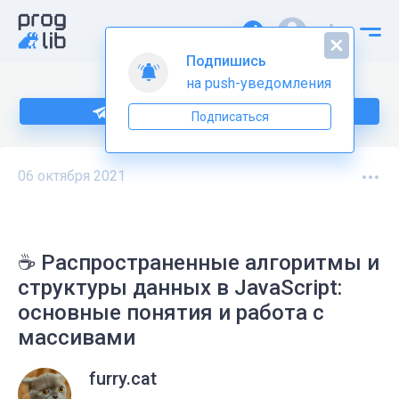
Подпишись
на push-уведомления
Подпишитесь на нас в Telegram
Подписаться
06 октября 2021
☕ Распространенные алгоритмы и
структуры данных в JavaScript:
основные понятия и работа с
массивами
furry.cat