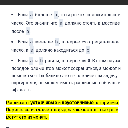
Если
a
больше
b
, то вернется положительное
число. Это значит, что
a
должно стоять в массиве
после
b
.
Если
a
меньше
b
, то вернется отрицательное
число, и
a
должно находиться до
b
.
Если
a
и
b
равны, то вернется
0
. В этом случае
порядок элементов может сохраниться, а может и
поменяться. Глобально это не повлияет на задачу
сортировки, но может иметь различные побочные
эффекты.
Различают
устойчивые
и
неустойчивые
алгоритмы.
Первые не изменяют порядок элементов, а вторые
могут его изменять.