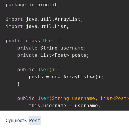
package
 io.proglib;

import
import
 java.util.List;

public
class
User
{

private
 String username;

private
 List<Post> posts;

public
User
()
{

        posts = 
new
 ArrayList<>();

    }

public
User
(String username, List<Post
this
.username = username;

this
.posts = posts == 
null
 ? 
new
 A
    }

Сущность
Post
: