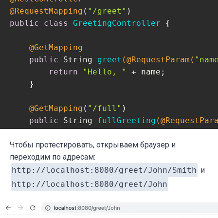
@RequestMapping
(
"/greet"
public
class
GreetingController
{

@GetMapping
public
 String 
greet
(@RequestParam(
"nam
return
"Hello, "
 + name;

    }

@GetMapping
(
"/full"
)

public
 String 
fullGreeting
(@RequestPar
return
"Nice to meet you, "
 + name
    }

Чтобы протестировать, открываем браузер и
переходим по адресам:
@GetMapping
(
"/{name}"
)

http://localhost:8080/greet/John/Smith
и
public
 String 
greetWithPathVariable
(@P
http://localhost:8080/greet/John
return
"Hello, "
 + name;

    }
