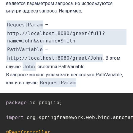
является параметром запроса, но используются
внутри адреса запроса. Например,
RequestParam
–
http://localhost:8080/greet/full?
name=John&surname=Smith
PathVariable
–
http://localhost:8080/greet/John
. В этом
случае
John
является PathVariable.
В запросе можно указывать несколько PathVariable,
как и в случае
RequestParam
package
 io.proglib;

import
 org.springframework.web.bind.annotat
@RestController