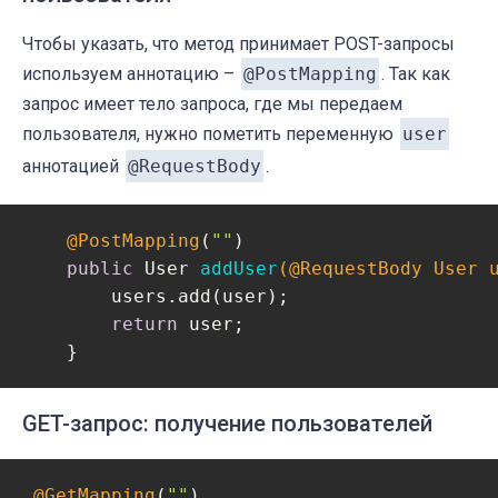
Чтобы указать, что метод принимает POST-запросы
используем аннотацию –
@PostMapping
. Так как
запрос имеет тело запроса, где мы передаем
пользователя, нужно пометить переменную
user
аннотацией
@RequestBody
.
@PostMapping
(
""
)

public
 User 
addUser
(@RequestBody User 
        users.add(user);

return
 user;

    }
GET-запрос: получение пользователей
@GetMapping
(
""
)
