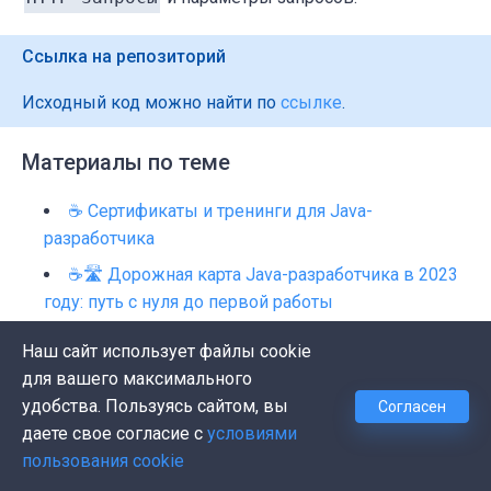
Ссылка на репозиторий
Исходный код можно найти по
ссылке
.
Материалы по теме
☕ Сертификаты и тренинги для Java-
разработчика
☕🛣️ Дорожная карта Java-разработчика в 2023
году: путь с нуля до первой работы
Наш сайт использует файлы cookie
для вашего максимального
удобства. Пользуясь сайтом, вы
Согласен
даете свое согласие с
условиями
Backend
Java
пользования cookie