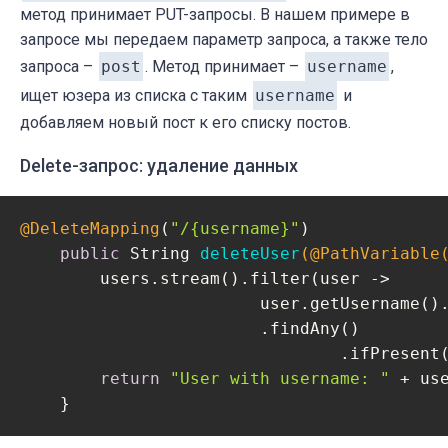
метод принимает PUT-запросы. В нашем примере в
запросе мы передаем параметр запроса, а также тело
запроса –
post
. Метод принимает –
username
,
ищет юзера из списка с таким
username
и
добавляем новый пост к его списку постов.
Delete-запрос: удаление данных
@DeleteMapping
(
"/{username}"
)

public
 String 
deleteUser
(@PathVariable
        users.stream().filter(user ->

                        user.getUsername().
                        .findAny()

                                .ifPresent(
return
"User with username: "
 + us
    }