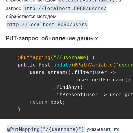
запрос
http://localhost:8080/users/
обработается методом
http://localhost:8080/users
.
PUT-запрос: обновление данных
@PutMapping
(
"/{username}"
)

public
 Post 
update
(@PathVariable(
"user
        users.stream().filter(user ->

                        user.getUsername().
                .findAny()

                .ifPresent(user -> user.get
return
 post;

    }
@PutMapping("/{username}")
указывает, что