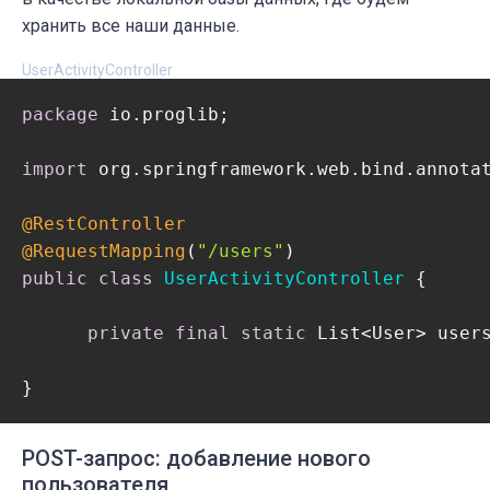
хранить все наши данные.
UserActivityController
package
 io.proglib;

import
 org.springframework.web.bind.annotat
@RestController
@RequestMapping
(
"/users"
public
class
UserActivityController
{

private
final
static
 List<User> user
POST-запрос: добавление нового
пользователя