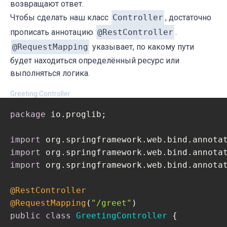
возвращают ответ.
Чтобы сделать наш класс
Controller
, достаточно
прописать аннотацию
@RestController
.
@RequestMapping
указывает, по какому пути
будет находиться определённый ресурс или
выполняться логика.
Greeting Controller
package
 io.proglib;

import
import
import
 org.springframework.web.bind.annotat
@RestController
@RequestMapping
(
"/greet"
public
class
GreetingController
{
