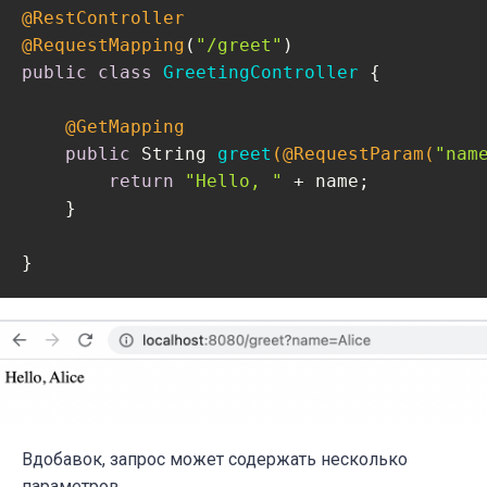
@RestController
@RequestMapping
(
"/greet"
public
class
GreetingController
{

@GetMapping
public
 String 
greet
(@RequestParam(
"nam
return
"Hello, "
 + name;

    }

Вдобавок, запрос может содержать несколько
параметров.