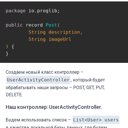
public
 String 
getUsername
()
{

package
 io.proglib;

return
 username;

    }

public
 record 
Post
(

        String description,

public
void
setUsername
(String usernam
        String imageUrl

this
.username = username;

)
{

    }

public
 List<Post> 
getPosts
()
{

return
 posts;

Создаем новый класс контроллер –
    }

UserActivityController
, который будет
обрабатывать наши запросы – POST, GET, PUT,
public
void
setPosts
(List<Post> posts)
DELETE.
this
.posts = posts;

    }

Наш контроллер: UserActivityController.
Будем использовать список –
List<User> users
в качестве локальной базы данных, где будем