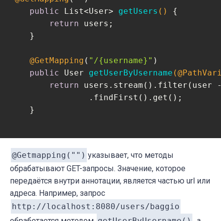
public
 List<User> 
getUsers
()
{

return
 users;

    }

@GetMapping
(
"/{username}"
)

public
 User 
getUserByUsername
(@PathVar
return
 users.stream().filter(user -
                .findFirst().get();

    }

@Getmapping("")
указывает, что методы
обрабатывают GET-запросы. Значение, которое
передаётся внутри аннотации, является частью url или
адреса. Например, запрос
http://localhost:8080/users/baggio
обработается методом
getUserByUsername()
, а