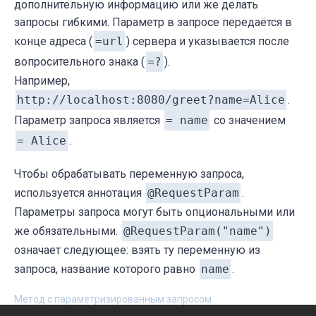
дополнительную информацию или же делать
запросы гибкими. Параметр в запросе передаётся в
конце адреса (
=url
) сервера и указывается после
вопросительного знака (
=?
).
Например,
http://localhost:8080/greet?name=Alice
.
Параметр запроса является
= name
cо значением
= Alice
.
Чтобы обрабатывать переменную запроса,
используется аннотация
@RequestParam
.
Параметры запроса могут быть опциональными или
же обязательными.
@RequestParam("name")
означает следующее: взять ту переменную из
запроса, название которого равно
name
.
Метод с параметризированным запросом