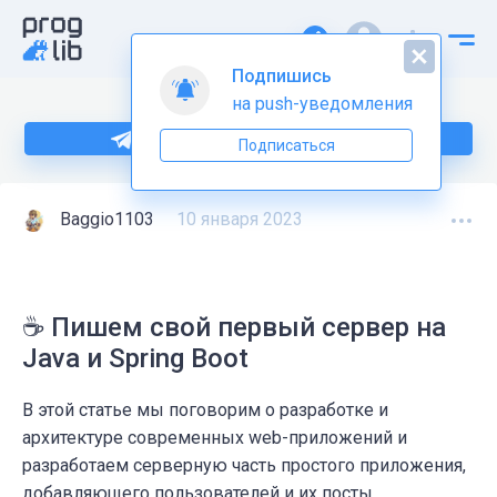
Подпишись
на push-уведомления
Больше информации по Java тут
Подписаться
Baggio1103
10 января 2023
☕ Пишем свой первый сервер на
Java и Spring Boot
В этой статье мы поговорим о разработке и
архитектуре современных web-приложений и
разработаем серверную часть простого приложения,
добавляющего пользователей и их посты.