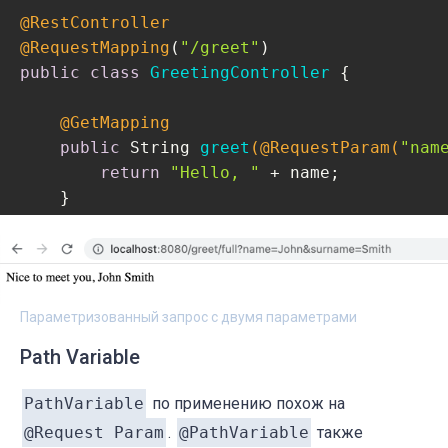
@RestController
@RequestMapping
(
"/greet"
public
class
GreetingController
{

@GetMapping
public
 String 
greet
(@RequestParam(
"nam
return
"Hello, "
 + name;

    }

@GetMapping
(
"/full"
)

public
 String 
fullGreeting
(@RequestPar
                               @
RequestPar
Параметризованный запрос с двумя параметрами
return
"Nice to meet you, "
 + name
    }

Path Variable
PathVariable
по применению похож на
@Request Param
.
@PathVariable
также