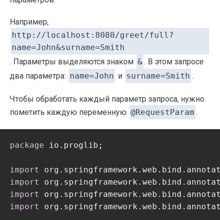
Например,
http://localhost:8080/greet/full?
name=John&surname=Smith
. Параметры выделяются знаком
&
. В этом запросе
два параметра:
name=John
и
surname=Smith
.
Чтобы обработать каждый параметр запроса, нужно
пометить каждую переменную
@RequestParam
.
package
 io.proglib;

import
import
import
import
 org.springframework.web.bind.annotat