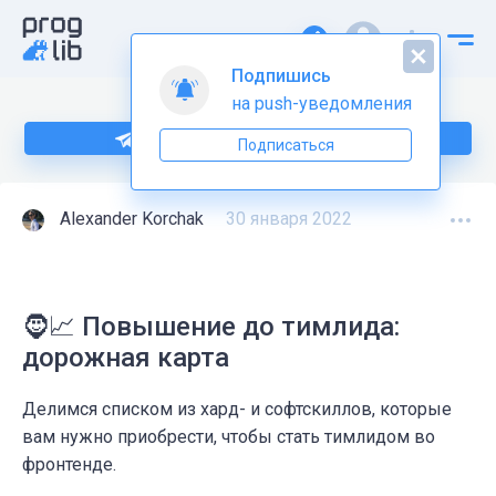
Подпишись
на push-уведомления
Подпишитесь на нас в Telegram
Подписаться
Alexander Korchak
30 января 2022
🧔📈 Повышение до тимлида:
дорожная карта
Делимся списком из хард- и софтскиллов, которые
вам нужно приобрести, чтобы стать тимлидом во
фронтенде.