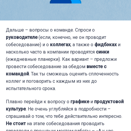
Дальше – вопросы о команде. Спроси о
руководителе
(если, конечно, не он проводит
собеседование) и о
коллегах
, а также о
фидбэках
и
насколько часто в компании проводятся
синки
(ежедневные планерки). Как вариант – предложи
провести собеседование за обедом
вместе с
командой
. Так ты сможешь оценить сплоченность
коллег и поговорить с каждым из них до
испытательного срока.
Плавно перейди к вопросу о
графике
и
продуктовой
культуре
. Не очень углубляйся в подробности –
спрашивай о том, что тебе действительно интересно.
Не стоит
на этапе собеседования проводить
параллели с прошлым местом работы – «А у нас