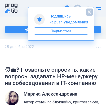
Подпишись
на push-уведомления
Подпишитесь на нас в Telegram
Подписаться
28 декабря 2022
🧑‍💼❓ Позвольте спросить: какие
вопросы задавать HR-менеджеру
на собеседовании в IT-компанию
Марина Александровна
Автор статей по блокчейну, криптовалюте,