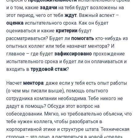
и о том, какие
задачи
на тебя будут возложены на
этот период, чего от тебя
ждут
. Важный аспект –
оценка
испытательного срока. Как он будет
оцениваться и какие
критерии
будут
рассматриваться? Будет ли
помогать
кто-нибудь из
опытных коллег или тебе назначат ментора? И
главное – где будет
зафиксировано
прохождение
испытательного срока и будет ли он оплачиваться и
входить в
трудовой стаж
?
Насчет
ментора
: даже если у тебя есть опыт работы
(о чем мы писали выше), помощь опытного
сотрудника компании необходима. Тебе никого не
дадут в помощь? Обсуди этот вопрос на
собеседовании. Мягко, но требовательно объясни, что
тебе нужен коллега, чтобы разобраться в
корпоративной этике и структуре штата. Техническая
сторона – это одно, а растеряться в новой «среде»