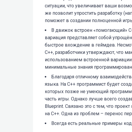
ситуации, что увеличивает ваши возмож
же позволит упростить разработку (на
поможет в создании полноценной игр
В движок встроен «помогающий» С++
вариация представляет собой упрощё
быстрое вхождение в геймдев. Несмот
С++, разработчики утверждают, что ма
использованием встроенной вариации.
минимальные знания программирован
Благодаря отличному взаимодействи
языка. На С++ программист будет созд
которых позже не умеющий программ
часть игры. Однако лучше всего созда
Blueprint. Связано это с тем, что проек
на С++. Одна из проблем – перенос пе
Всегда есть реальные примеры кода