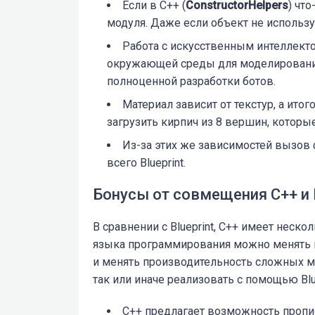
Если в С++ (
ConstructorHelpers
) что
модуля. Даже если объект не используе
Работа с искусственным интеллект
окружающей среды для моделировани
полноценной разработки ботов.
Материал зависит от текстур, а ит
загрузить кирпич из 8 вершин, которые
Из-за этих же зависимостей вызов ф
всего Blueprint.
Бонусы от совмещения С++ и B
В сравнении с Blueprint, С++ имеет неск
языка программирования можно менять 
и менять производительность сложных м
так или иначе реализовать с помощью Blue
С++ предлагает возможность проп