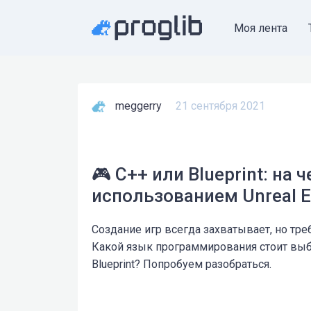
Моя лента
meggerry
21 сентября 2021
🎮 С++ или Blueprint: на
использованием Unreal E
Создание игр всегда захватывает, но тре
Какой язык программирования стоит выбр
Blueprint? Попробуем разобраться.