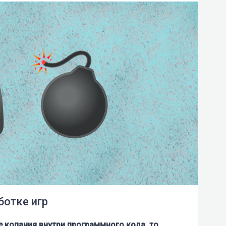
ботке игр
е копания внутри программного кода, то