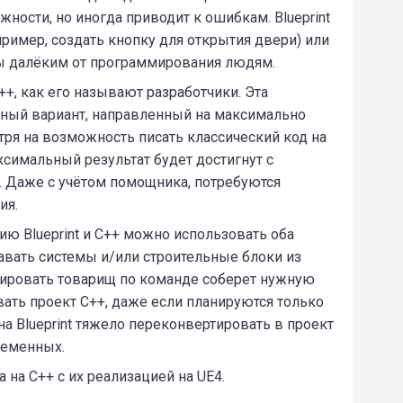
ности, но иногда приводит к ошибкам. Blueprint
пример, создать кнопку для открытия двери) или
ы далёким от программирования людям.
, как его называют разработчики. Эта
нный вариант, направленный на максимально
ря на возможность писать классический код на
ксимальный результат будет достигнут с
 Даже с учётом помощника, потребуются
ия.
ю Blueprint и С++ можно использовать оба
авать системы и/или строительные блоки из
ировать товарищ по команде соберет нужную
вать проект С++, даже если планируются только
т на Blueprint тяжело переконвертировать в проект
ременных.
 на С++ с их реализацией на UE4.