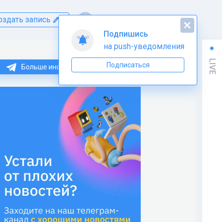
оздать запись
Подпишись
на push-уведомления
LIVE
Подписаться
Больше информации по C++ тут