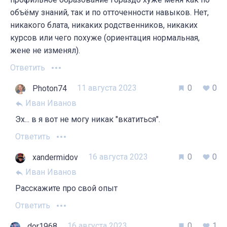
объёму знаний, так и по отточенности навыков. Нет,
никакого блата, никаких родственников, никаких
курсов или чего похуже (ориентация нормальная,
жене не изменял).
Ответить
11 августа 2023
0
0
Photon74
Иван Иванов
Эх... в я вот не могу никак "вкатиться".
Ответить
16 августа 2023
0
0
xandermidov
Иван Иванов
Расскажите про свой опыт
Ответить
16 августа 2023
0
1
dor1968