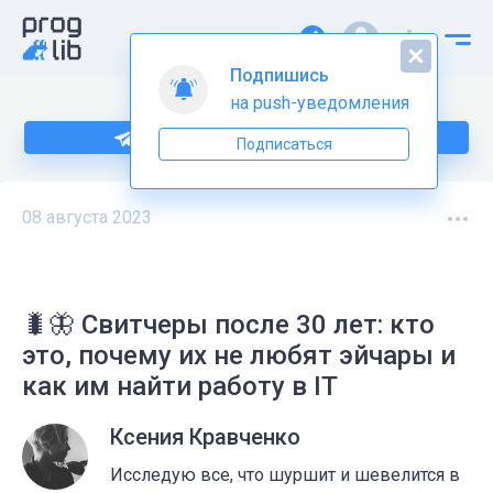
Подпишись
на push-уведомления
Подпишитесь на нас в Telegram
Подписаться
08 августа 2023
🐛🦋 Свитчеры после 30 лет: кто
это, почему их не любят эйчары и
как им найти работу в IT
Ксения Кравченко
Исследую все, что шуршит и шевелится в