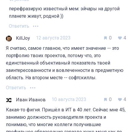
перефразирую известный мем: эйчары на другой
планете живут, родной ))
Ответить
12 августа 2023
0
4
KillJoy
Я считаю, самое главное, что имеет значение -- это
портфолио твоих проектов, потому что, это
единственный объективный показатель твоей
заинтересованности и вовлеченности в предметную
область. На втором месте -- софтскиллы.
Ответить
10 августа 2023
0
4
Иван Иванов
Какая-то фигня. Пришёл в ИТ в 40 лет. Сейчас мне 45,
занимаю должность руководителя проекта и
понимаю, что многие коллеги получившие
профильное образование гораздо хуже меня как по