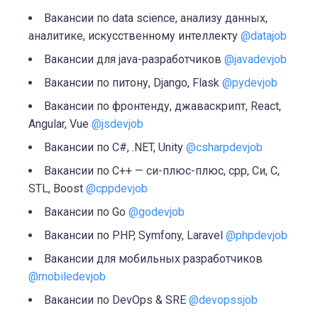
Вакансии по data science, анализу данных,
аналитике, искусственному интеллекту
@datajob
Вакансии для java-разработчиков
@javadevjob
Вакансии по питону, Django, Flask
@pydevjob
Вакансии по фронтенду, джаваскрипт, React,
Angular, Vue
@jsdevjob
Вакансии по C#, .NET, Unity
@csharpdevjob
Вакансии по C++ — си-плюс-плюс, cpp, Си, C,
STL, Boost
@cppdevjob
Вакансии по Go
@godevjob
Вакансии по PHP, Symfony, Laravel
@phpdevjob
Вакансии для мобильных разработчиков
@mobiledevjob
Вакансии по DevOps & SRE
@devopssjob