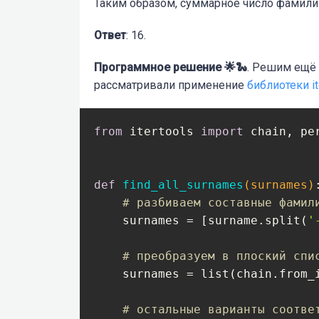
Таким образом, суммарное число фамили
Ответ
: 16.
Программное решение 🌟🐍
. Решим ещё 
рассматривали применение
библиотеки it
from
 itertools 
import
 chain, per
def
find_all_surnames
(surnames)
# разбиваем составные фамил
    surnames = [surname.split(
'
# преобразуем в плоский спи
    surnames = list(chain.from_i
# остальные варианты соотве