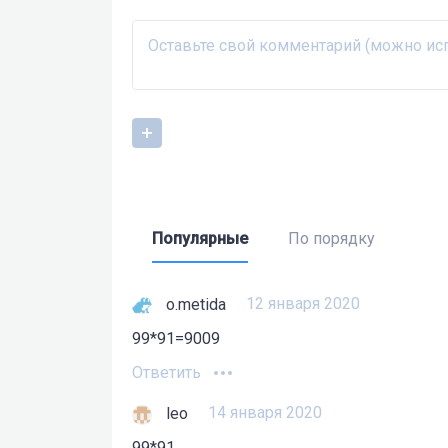
Популярные
По порядку
12 января 2020
o.metida
99*91=9009
Ответить
14 января 2020
leo
99*91