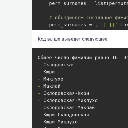
    perm_surnames = list(permut
# объединяем составные фами
    perm_surnames = [
'{}-{}'
.fo
Код выше выведет следующее:
# соединяем два списка
    surnames.extend(perm_surname
return
 surnames

- 
- 
- 
# проверим работу функции на пр
- 
surnames = find_all_surnames([
'
- 
- 
print(
'Общее число фамилий равн
- 
for
 surname 
in
 surnames:

- 
    print(
'- '
+surname)
- 