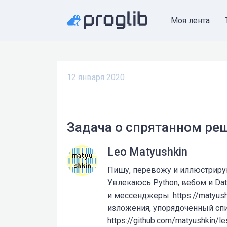
Моя лента
12 января 2020
Задача о спрятанном ре
Leo Matyushkin
Пишу, перевожу и иллюстрирую 
Увлекаюсь Python, вебом и Dat
и мессенджеры: https://matyushk
изложения, упорядоченный сп
https://github.com/matyushkin/l