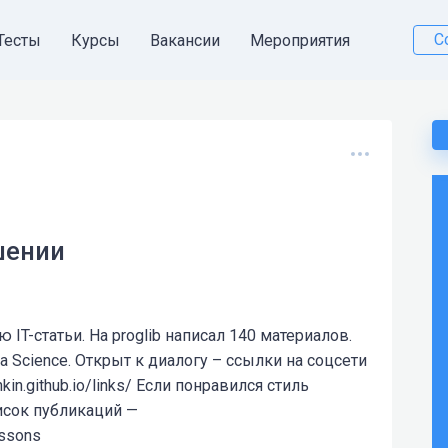
С
Тесты
Курсы
Вакансии
Мероприятия
шении
IT-статьи. На proglib написал 140 материалов.
a Science. Открыт к диалогу – ссылки на соцсети
in.github.io/links/ Если понравился стиль
исок публикаций —
essons