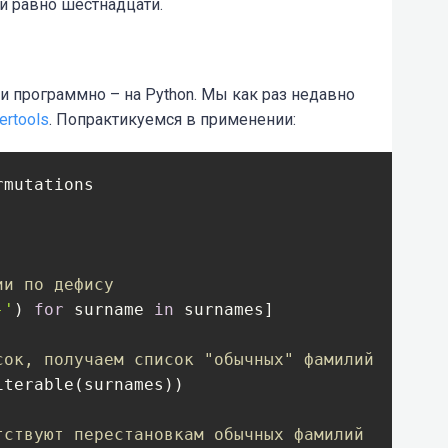
й равно шестнадцати.
и программно – на Python. Мы как раз недавно
ertools
. Попрактикуемся в применении:
mutations

:
ии по дефису
-'
) 
for
 surname 
in
 surnames]

сок, получаем список "обычных" фамилий
terable(surnames))

тствуют перестановкам обычных фамилий