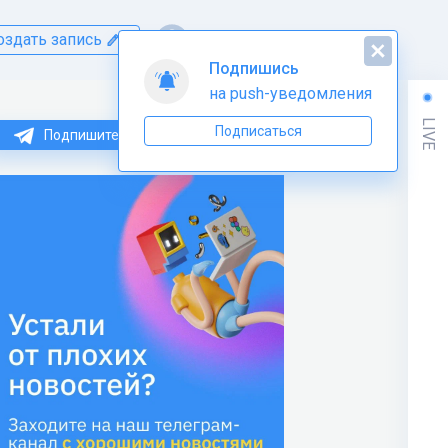
оздать запись
Подпишись
на push-уведомления
LIVE
Подписаться
Подпишитесь на нас в Telegram