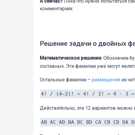
А сейчас?
Пока что нужно попытаться са
комментариях.
Решение задачи о двойных ф
Математическое решение
. Обозначим б
составных. Эти фамилии уже могут являт
Остальные фамилии –
размещения
из че
4! / (4−2)! = 4! / 2! = 4 ⋅ 3 =
Действительно, эти 12 вариантов можно 
AB AC AD BA BC BD CA CB CD DA D