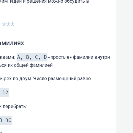
мим. Идеи и решения можно обсудить в
***
амилиях
уквами:
A, B, C, D
«простые» фамилии внутри
ься их общей фамилией.
тырех по двум. Число размещений равно
 12
.
и перебрать:
B DC