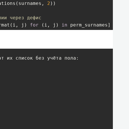
ations(surnames, 
2
))

лии через дефис
rmat(i, j) 
for
 (i, j) 
in
 perm_surnames]

s)

актике
Склодовская-Кюри'
, 
'Миклухо-Маклай'
])

о {}. Вот их список без учёта пола:'