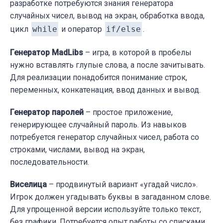
разработке потребуются знания генератора
случайных чисел, вывод на экран, обработка ввода,
цикл
while
и оператор
if/else
.
Генератор MadLibs
– игра, в которой в пробелы
нужно вставлять глупые слова, а после зачитывать.
Для реализации понадобится понимание строк,
переменных, конкатенация, ввод данных и вывод.
Генератор паролей
– простое приложение,
генерирующее случайный пароль. Из навыков
потребуется генератор случайных чисел, работа со
строками, числами, вывод на экран,
последовательности.
Виселица
– продвинутый вариант «угадай число».
Игрок должен угадывать буквы в загаданном слове.
Для упрощенной версии используйте только текст,
без графики. Потребуется опыт работы со списками,