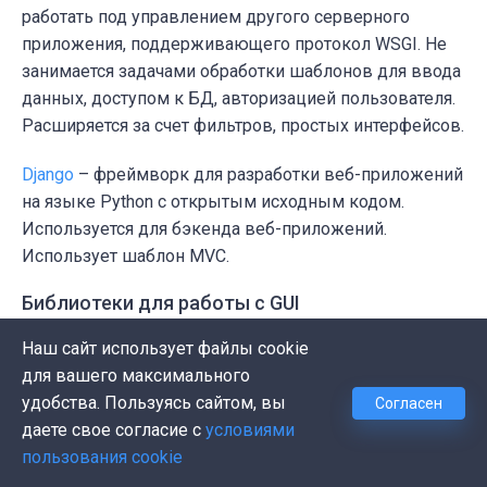
работать под управлением другого серверного
приложения, поддерживающего протокол WSGI. Не
занимается задачами обработки шаблонов для ввода
данных, доступом к БД, авторизацией пользователя.
Расширяется за счет фильтров, простых интерфейсов.
Django
– фреймворк для разработки веб-приложений
на языке Python с открытым исходным кодом.
Используется для бэкенда веб-приложений.
Использует шаблон MVC.
Библиотеки для работы с GUI
Наш сайт использует файлы cookie
PyQt
– GUI фрэймворк для python позволяет
для вашего максимального
создавать приложения с графическим
удобства. Пользуясь сайтом, вы
пользовательским интерфейсом. Разработан
Согласен
даете свое согласие с
условиями
британской компанией Riverbank Computing. Работает
пользования cookie
на платформах, поддерживаемых Qt: Linux. Unix, Mac,
Windows. Большой набор виджетов для