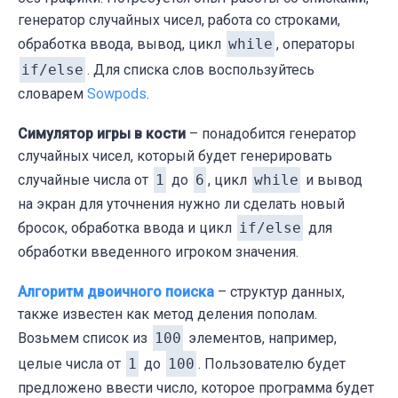
генератор случайных чисел, работа со строками,
обработка ввода, вывод, цикл
while
, операторы
if/else
. Для списка слов воспользуйтесь
словарем
Sowpods
.
Симулятор игры в кости
– понадобится генератор
случайных чисел, который будет генерировать
случайные числа от
1
до
6
, цикл
while
и вывод
на экран для уточнения нужно ли сделать новый
бросок, обработка ввода и цикл
if/else
для
обработки введенного игроком значения.
Алгоритм двоичного поиска
– структур данных,
также известен как метод деления пополам.
Возьмем список из
100
элементов, например,
целые числа от
1
до
100
. Пользователю будет
предложено ввести число, которое программа будет