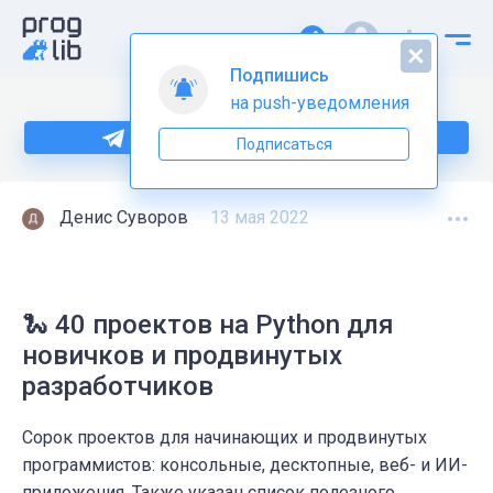
Подпишись
на push-уведомления
Больше информации по Python тут
Подписаться
Денис Суворов
13 мая 2022
🐍 40 проектов на Python для
новичков и продвинутых
разработчиков
Сорок проектов для начинающих и продвинутых
программистов: консольные, десктопные, веб- и ИИ-
приложения. Также указан список полезного