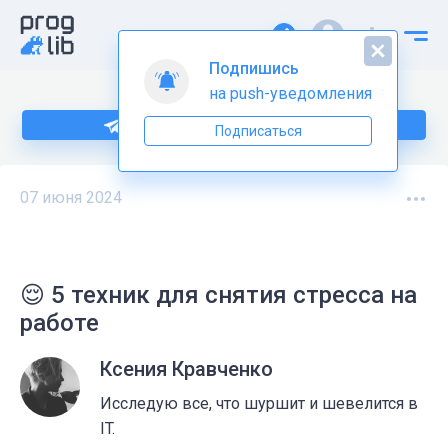
Подпишись
на push-уведомления
Подпишитесь на нас в Telegram
Подписаться
07 июня 2024
😌 5 техник для снятия стресса на
работе
Ксения Кравченко
Исследую все, что шуршит и шевелится в
IT.