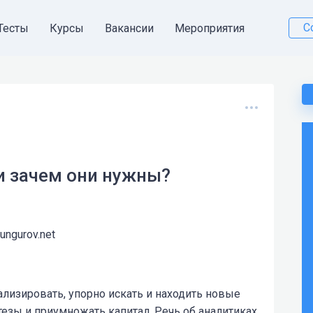
С
Тесты
Курсы
Вакансии
Мероприятия
 и зачем они нужны?
kungurov.net
лизировать, упорно искать и находить новые
езы и приумножать капитал. Речь об аналитиках