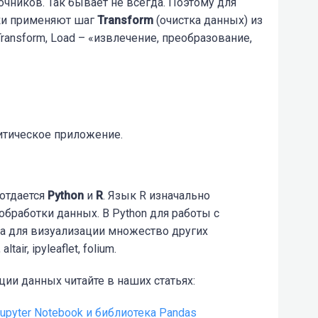
чников. Так бывает не всегда. Поэтому для
ики применяют шаг
Transform
(очистка данных) из
, Transform, Load – «извлечение, преобразование,
литическое приложение.
отдается
Python
и
R
. Язык R изначально
 обработки данных. В Python для работы с
 а для визуализации множество других
ltair, ipyleaflet, folium.
ции данных читайте в наших статьях:
upyter Notebook и библиотека Pandas