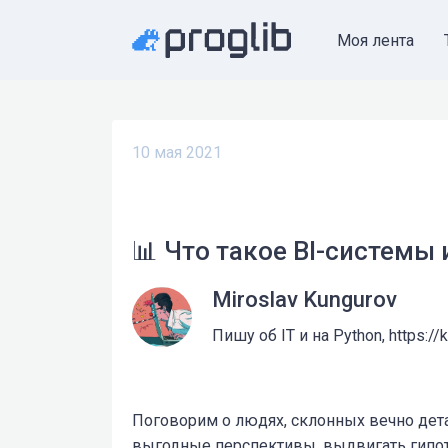
Моя лента
10 мая 2021
📊 Что такое BI-системы
Miroslav Kungurov
Пишу об IT и на Python, https://
Поговорим о людях, склонных вечно дета
выгодные перспективы, выдвигать гипот