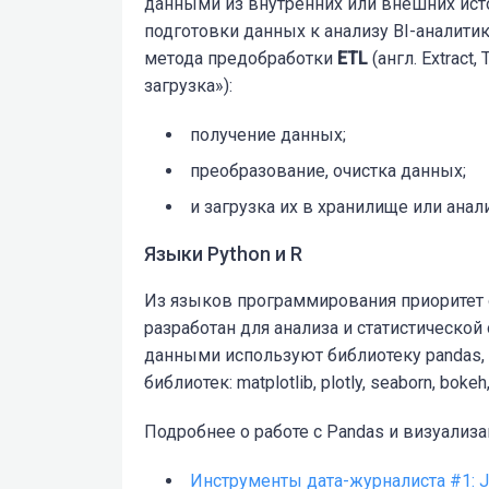
данными из внутренних или внешних исто
подготовки данных к анализу BI-аналит
метода предобработки
ETL
(англ. Extract
загрузка»):
получение данных;
преобразование, очистка данных;
и загрузка их в хранилище или ана
Языки Python и R
Из языков программирования приоритет 
разработан для анализа и статистической
данными используют библиотеку pandas,
библиотек: matplotlib, plotly, seaborn, bokeh, a
Подробнее о работе с Pandas и визуализа
Инструменты дата-журналиста #1: J